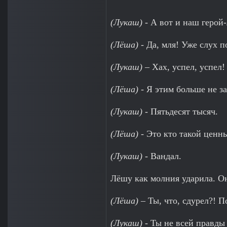
(Лукаш)
- А вот и наш герой
(Лёша)
- Да, мля! Уже слух п
(Лукаш)
– Хах, успел, успел!
(Лёша)
- Я этим больше не з
(Лукаш)
- Пятьдесят тысяч.
(Лёша)
- Это кто такой ценн
(Лукаш)
- Вандал.
Лёшу как молния ударила. Он
(Лёша)
– Ты, что, сдурел?! 
(Лукаш)
- Ты не всей правды