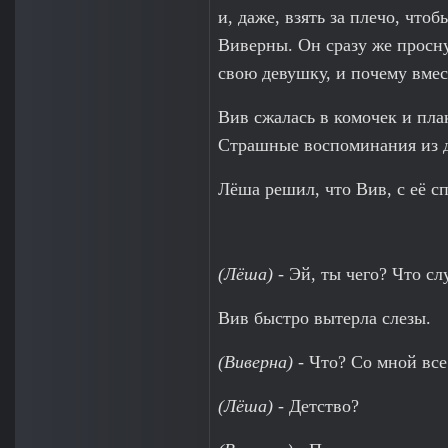
и, даже, взять за плечо, что
Виверны. Он сразу же просну
свою девушку, и почему вмес
Вив сжалась в комочек и пла
Страшные воспоминания из д
Лёша решил, что Вив, с её с
(Лёша)
- Эй, ты чего? Что сл
Вив быстро вытерла слезы.
(Виверна)
- Что? Со мной все
(Лёша)
- Детство?