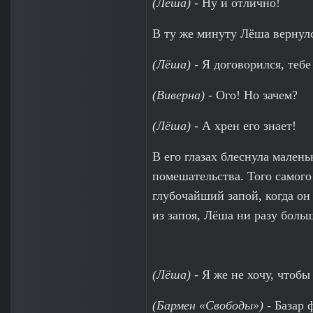
(Лёша)
- Ну и отлично!
В ту же минуту Лёша вернулс
(Лёша)
- Я договорился, тебе
(Виверна)
- Ого! Но зачем?
(Лёша)
- А хрен его знает!
В его глазах блеснула мален
помешательства. Того самого
глубочайший запой, когда он
из запоя, Лёша ни разу больш
(Лёша)
- Я же не хочу, чтобы
(Бармен «Свободы»)
- Базар 