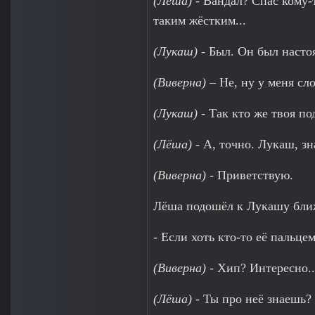
(Лёша)
- Вандал? Спас кому-
таким жёстким...
(Лукаш)
- Был. Он был насто
(Виверна)
– Не, ну у меня сло
(Лукаш)
- Так кто же твоя по
(Лёша)
- А, точно. Лукаш, зн
(Виверна)
- Приветствую.
Лёша подошёл к Лукашу ближ
- Если хоть кто-то её пальце
(Виверна)
- Хип? Интересно..
(Лёша)
- Ты про неё знаешь?