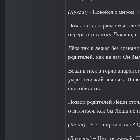
(Лукаш)
- Покойся с миром. -
Позади сталкерши стоял сво
перерезала глотку Лукаша, от
Лёха так и лежал без сознан
родителей, как на яву. Он б
Всадив нож в горло анархисту
умрёт близкий человек. Виве
способности.
Позади родителей Лёши стоял
отдаляться, как бы Лёша не 
(Лёша)
- Ч-что произошло? Г
(Виверна)
– Нет, ты живой. Н