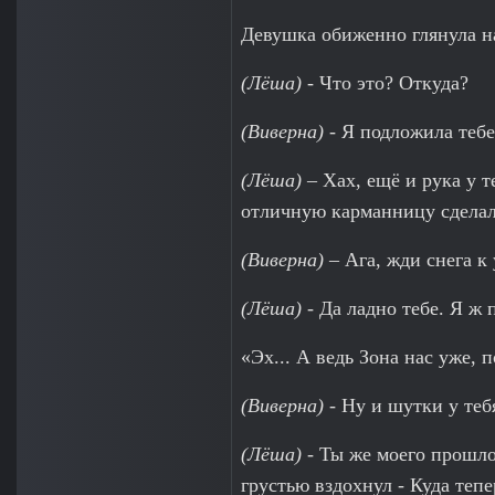
Девушка обиженно глянула на
(Лёша)
- Что это? Откуда?
(Виверна)
- Я подложила тебе,
(Лёша)
– Хах, ещё и рука у т
отличную карманницу сделал
(Виверна)
– Ага, жди снега к
(Лёша)
- Да ладно тебе. Я ж
«Эх... А ведь Зона нас уже, п
(Виверна)
- Ну и шутки у те
(Лёша)
- Ты же моего прошлог
грустью вздохнул - Куда теп