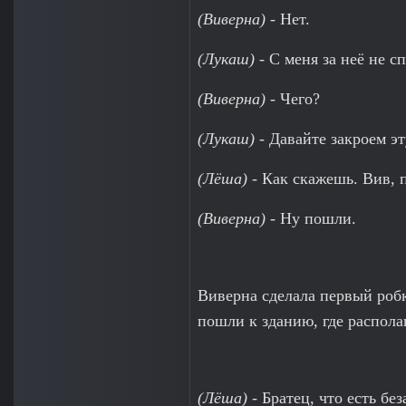
(Виверна)
- Нет.
(Лукаш)
- С меня за неё не с
(Виверна)
- Чего?
(Лукаш)
- Давайте закроем эт
(Лёша)
- Как скажешь. Вив, п
(Виверна)
- Ну пошли.
Виверна сделала первый робк
пошли к зданию, где распола
(Лёша)
- Братец, что есть бе