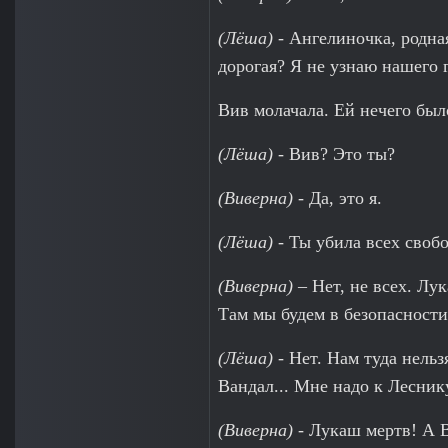
(Лёша)
- Ангелиночка, родная
дорогая? Я не узнаю нашего 
Вив молачала. Ей нечего был
(Лёша)
- Вив? Это ты?
(Виверна)
- Да, это я.
(Лёша)
- Ты убила всех своб
(Виверна)
– Нет, не всех. Лу
Там мы будем в безопасности
(Лёша)
- Нет. Нам туда нельз
Вандал... Мне надо к Лесник
(Виверна)
- Лукаш мертв! А В