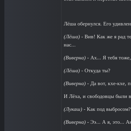
Лёша обернулся. Его удивлен
(Лёша)
- Вив! Как же я рад т
нас...
(Виверна)
- Ах... Я тебя тоже,
(Лёша)
- Откуда ты?
(Виверна)
- Да вот, кхе-кхе, 
И Лёха, и свободовцы были в 
(Лукаш)
- Как под выбросом?
(Виверна)
- Ээ... А я, это...