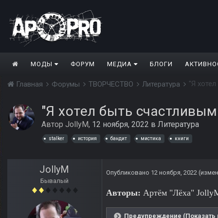
МОДЫ
ФОРУМ
МЕДИА
БЛОГИ
АКТИВНО
"Я хотел
Главная
Форумы
ТВОРЧЕСТВО
Литература
"Я хотел быть счастливым..
Автор
JollyM
,
12 ноября, 2022
в
Литература
stalker
история
бандит
мистика
книги
JollyM
Опубликовано
12 ноября, 2022
(изме
Бывалый
Авторы:
Артём "Лёха" Jolly
Предупреждение (Показать 