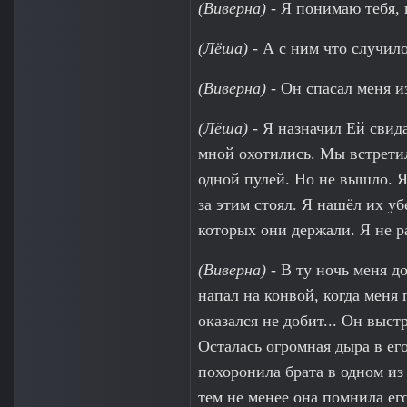
(Виверна)
- Я понимаю тебя, 
(Лёша)
- А с ним что случил
(Виверна)
- Он спасал меня и
(Лёша)
- Я назначил Ей свида
мной охотились. Мы встретил
одной пулей. Но не вышло. Я
за этим стоял. Я нашёл их у
которых они держали. Я не ра
(Виверна)
- В ту ночь меня д
напал на конвой, когда меня
оказался не добит... Он выст
Осталась огромная дыра в его
похоронила брата в одном из
тем не менее она помнила ег