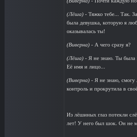
(Виверна)
- Почти каждую ноч
(Лёша)
- Тяжко тебе... Так. 
была девушка, которую я люби
оказывалась ты!
(Виверна)
- А чего сразу я?
(Лёша)
- Я не знаю. Ты была 
Её имя и лицо...
(Виверна)
- Я не знаю, смогу 
контроль и прокрутила в сво
Из лёшиных глаз потекли слё
лет! У него был шок. Он не м