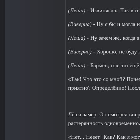
(Лёша)
- Извиняюсь. Так вот.
(Виверна)
- Ну я бы и могла н
(Лёша)
- Ну зачем же, когда 
(Виверна)
- Хорошо, не буду 
(Лёша)
- Бармен, плесни ещё
«Так! Что это со мной? Почем
приятно? Определённо! Послед
Лёша замер. Он смотрел вперё
растерянность одновременно.
«Нет... Нееет! Как? Как я мог