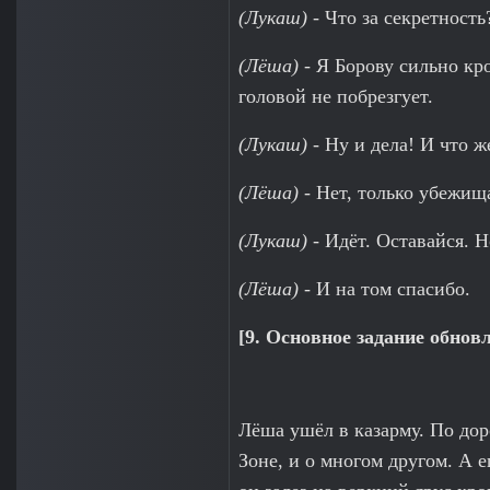
(Лукаш)
- Что за секретность
(Лёша)
- Я Борову сильно кр
головой не побрезгует.
(Лукаш)
- Ну и дела! И что 
(Лёша)
- Нет, только убежищ
(Лукаш)
- Идёт. Оставайся. Но
(Лёша)
- И на том спасибо.
[9. Основное задание обнов
Лёша ушёл в казарму. По дор
Зоне, и о многом другом. А 