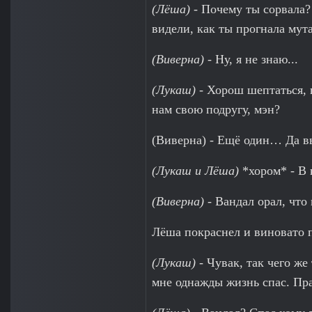
(Лёша)
- Почему ты сорвала? 
видели, как ты прогнала мут
(Виверна)
- Ну, я не знаю...
(Лукаш)
- Хорош шептаться, 
нам свою подругу, мэн?
(Виверна) - Ещё один… Да в
(Лукаш и Лёша)
*хором* - В 
(Виверна)
- Вандал орал, что
Лёша покраснел и виновато п
(Лукаш)
- Чувак, так чего же
мне однажды жизнь спас. Пра