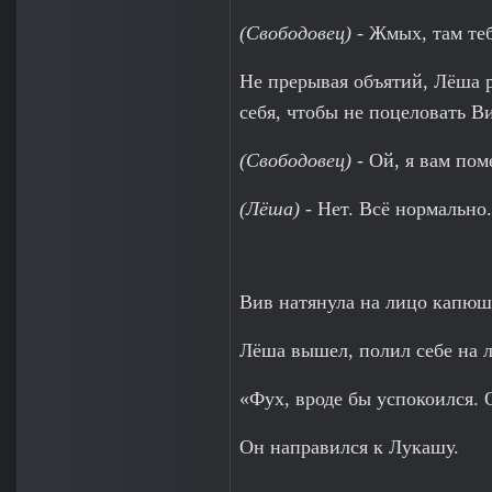
(Свободовец)
- Жмых, там те
Не прерывая объятий, Лёша р
себя, чтобы не поцеловать В
(Свободовец)
- Ой, я вам по
(Лёша)
- Нет. Всё нормально. 
Вив натянула на лицо капюш
Лёша вышел, полил себе на л
«Фух, вроде бы успокоился.
Он направился к Лукашу.