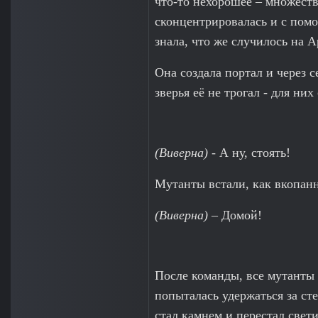
что-то нехорошее – множеств
сконцентрировалась и с помо
знала, что же случилось на А
Она создала портал и через 
зверья её не трогал - для ни
(Виверна)
- А ну, стоять!
Мутанты встали, как вкопан
(Виверна)
– Домой!
После команды, все мутанты 
попыталась удержаться за ст
стал камнем и перестал свети