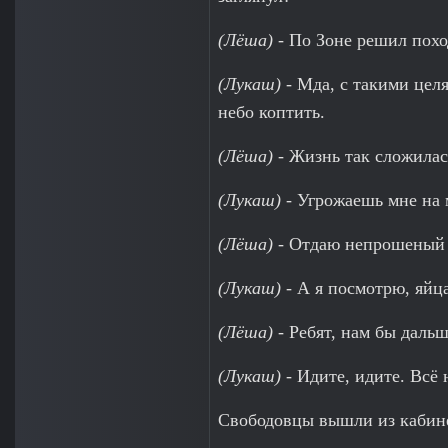
(Лёша)
- По Зоне решил похо
(Лукаш)
- Мда, с такими целя
небо коптить.
(Лёша)
- Жизнь так сложилась
(Лукаш)
- Угрожаешь мне на 
(Лёша)
- Отдаю непрошеный 
(Лукаш)
- А я посмотрю, яйц
(Лёша)
- Ребят, нам бы дальш
(Лукаш)
- Идите, идите. Всё 
Свободовцы вышли из кабин