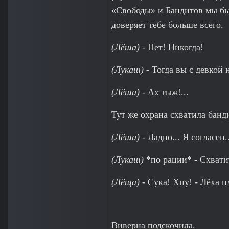
«Свободы» и Бандитов мы был
доверяет тебе больше всего.
(Лёша)
- Нет! Никогда!
(Лукаш)
- Тогда вы с девкой 
(Лёша)
- Ах тыж!...
Тут же охрана схватила банд
(Лёша)
- Ладно... Я согласен..
(Лукаш)
*по рации* - Схватит
(Лёща)
- Сука! Хпу! - Лёха 
Виверна подскочила.