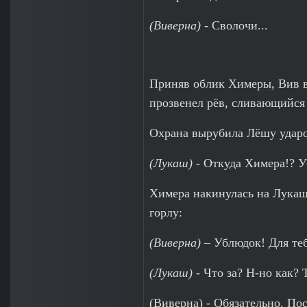
(Виверна)
- Сволочи...
Приняв облик Химеры, Вив вы
прозвенел рёв, сливающийся 
Охрана вырубила Лёшу ударо
(Лукаш)
- Откуда Химера!? У
Химера накинулась на Лукаша
горлу:
(Виверна)
– Ублюдок! Для теб
(Лукаш)
- Что за? Н-но как? 
(Виверна) - Обязательно. По