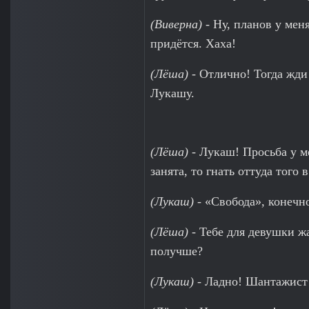
(Виверна)
- Ну, планов у меня
придётся. Хаха!
(Лёша)
- Отлично! Тогда жди 
Лукашу.
(Лёша)
- Лукаш! Просьба у м
занята, то гнать оттуда того 
(Лукаш)
- «Свобода», конечно
(Лёша)
- Тебе для девушки ж
получше?
(Лукаш)
- Ладно! Шантажист 