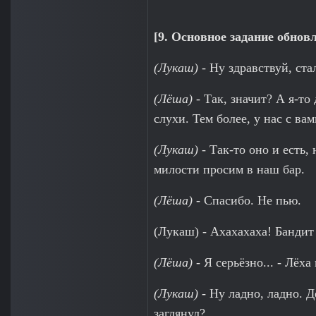
[9. Основное задание обно
(Лукаш)
- Ну здравствуй, ста
(Лёша)
- Так, значит? А я-то
слухи. Тем более, у нас с ва
(Лукаш)
- Так-то оно и есть,
милости просим в наш бар.
(Лёша)
- Спасибо. Не пью.
(Лукаш) - Ахахахаха! Бандит 
(Лёша)
- Я серьёзно... - Лёх
(Лукаш)
- Ну ладно, ладно. Д
заглянул?