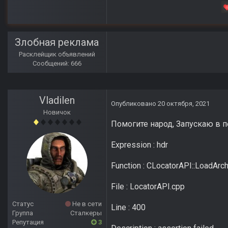
Злобная реклама
Расклейщик объявлений
Сообщений: 666
Vladilen
Опубликовано
20 октября, 2021
Новичок
Помогите народ, Запускаю в п
Expression : hdr
Function : CLocatorAPI::LoadArc
File : LocatorAPI.cpp
Статус
Не в сети
Line : 400
Группа
Сталкеры
Репутация
3