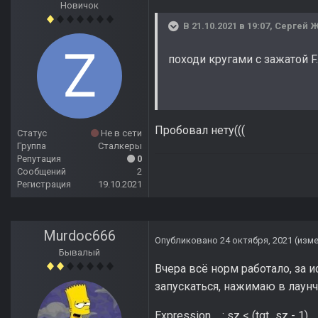
Новичок
В 21.10.2021 в 19:07,
Сергей 
походи кругами с зажатой F..
Пробовал нету(((
Статус
Не в сети
Группа
Сталкеры
Репутация
0
Сообщений
2
Регистрация
19.10.2021
Murdoc666
Опубликовано
24 октября, 2021
(изм
Бывалый
Вчера всё норм работало, за и
запускаться, нажимаю в лаунче
Expression : sz < (tgt_sz - 1)