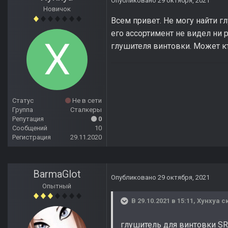
Опубликовано
29 октября, 2021
Новичок
Всем привет. Не могу найти гл
его ассортимент не видел ни 
глушителя винтовки. Может кто
Статус
Не в сети
Группа
Сталкеры
Репутация
0
Сообщений
10
Регистрация
29.11.2020
BarmaGlot
Опубликовано
29 октября, 2021
Опытный
В 29.10.2021 в 15:11,
Хунхуа
ск
глушитель для винтовки SR 