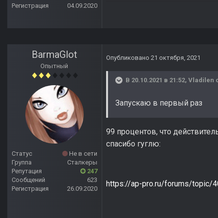
Регистрация
04.09.2020
BarmaGlot
Опубликовано
21 октября, 2021
Опытный
В 20.10.2021 в 21:52,
Vladilen
с
Запускаю в первый раз
99 процентов, что действител
спасибо гуглю:
Статус
Не в сети
Группа
Сталкеры
Репутация
247
Сообщений
623
https://ap-pro.ru/forums/top
Регистрация
26.09.2020