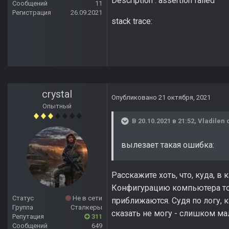
Description : assertion failed
Сообщений
11
Регистрация
26.09.2021
stack trace:
crystal
Опубликовано
21 октября, 2021
Опытный
В 20.10.2021 в 21:52,
Vladilen
с
вылезает такая ошибка:
Расскажите хоть, что, куда, в
Конфигурацию компьютера тож
Статус
Не в сети
приближаются. Судя по логу, к
Группа
Сталкеры
сказать не могу - слишком м
Репутация
311
Сообщений
649