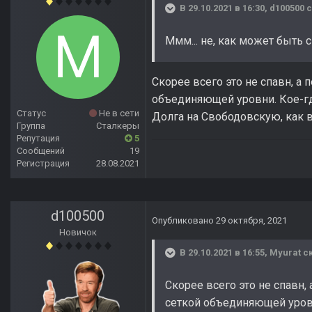
В 29.10.2021 в 16:30,
d100500
с
Ммм... не, как может быть 
Скорее всего это не спавн, а
объединяющей уровни. Кое-где
Статус
Не в сети
Долга на Свободовскую, как в
Группа
Сталкеры
Репутация
5
Сообщений
19
Регистрация
28.08.2021
d100500
Опубликовано
29 октября, 2021
Новичок
В 29.10.2021 в 16:55,
Myurat
ск
Скорее всего это не спавн,
сеткой объединяющей уровни