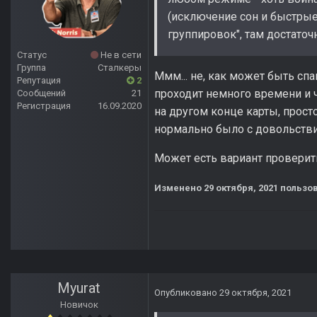
(исключение сон и быстрые
группировок", там достаточ
Статус
Не в сети
Группа
Сталкеры
Ммм... не, как может быть сп
Репутация
2
проходит немного времени и ч
Сообщений
21
Регистрация
16.09.2020
на другом конце карты, просто
нормально было с довольстви
Может есть вариант проверить
Изменено
29 октября, 2021
пользов
Myurat
Опубликовано
29 октября, 2021
Новичок