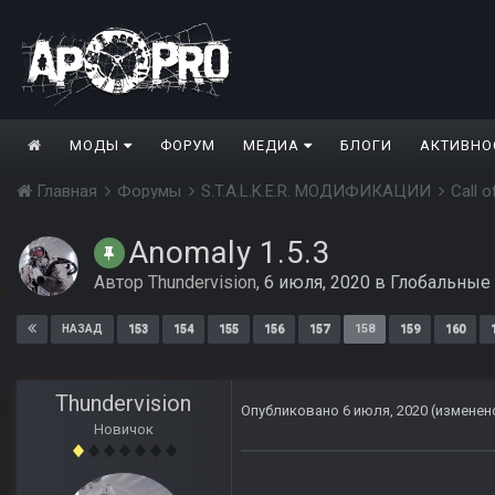
МОДЫ
ФОРУМ
МЕДИА
БЛОГИ
АКТИВНО
Главная
Форумы
S.T.A.L.K.E.R. МОДИФИКАЦИИ
Call 
Anomaly 1.5.3
Автор
Thundervision
,
6 июля, 2020
в
Глобальные
153
154
155
156
157
158
159
160
НАЗАД
Thundervision
Опубликовано
6 июля, 2020
(изменен
Новичок