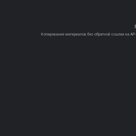
Копирование материалов без обратной ссылки на AP-PR