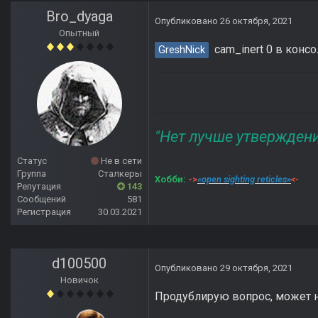
Bro_dyaga
Опубликовано
26 октября, 2021
Опытный
cam_inert 0 в консо
GreshNick
"Нет лучше утвержден
Статус
Не в сети
Группа
Сталкеры
Хобби:
->
«open sighting reticles»
<-
Репутация
143
Сообщений
581
Регистрация
30.03.2021
d100500
Опубликовано
29 октября, 2021
Новичок
Продублирую вопрос, может но