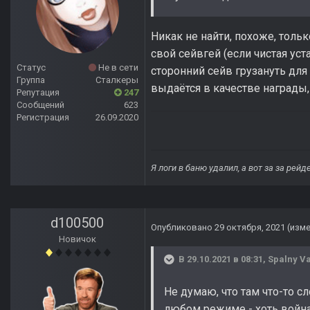
Никак не найти, похоже, тольк
свой сейвгей (если чистая уст
Статус
Не в сети
сторонний сейв грузануть для
Группа
Сталкеры
выдаётся в качестве награды
Репутация
247
Сообщений
623
Регистрация
26.09.2020
Я логи в баню удалил, а вот за за рей
d100500
Опубликовано
29 октября, 2021
(изм
Новичок
В 29.10.2021 в 08:31,
Spalny V
Не думаю, что там что-то с
любом режиме - хоть война, 