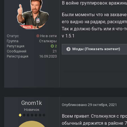
В войне группировок вражины
Были моменты что на захвачен
его видно на радаре, расходят
Так и должно быть или я что-
v 1.5.1
Статус
Не в сети
Группа
Сталкеры
Репутация
2
Моды (Показать контент)
Сообщений
21
Регистрация
16.09.2020
Gnom1k
Опубликовано
29 октября, 2021
Новичок
Всем привет. Столкнулся с пр
обычный держится в районе 70