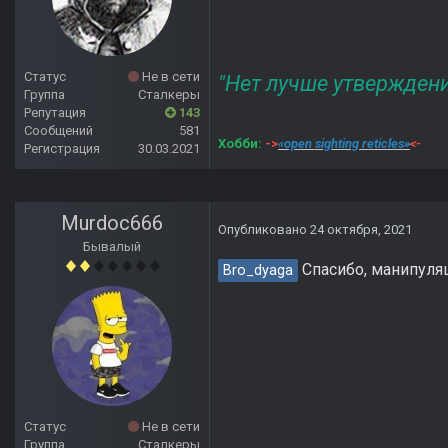
Статус
Не в сети
"Нет лучше утвержден
Группа
Сталкеры
Репутация
143
Сообщений
581
Хобби:
->
«open sighting reticles»
<-
Регистрация
30.03.2021
Murdoc666
Опубликовано
24 октября, 2021
Бывалый
Спасибо, манипуляц
Bro_dyaga
Статус
Не в сети
Группа
Сталкеры