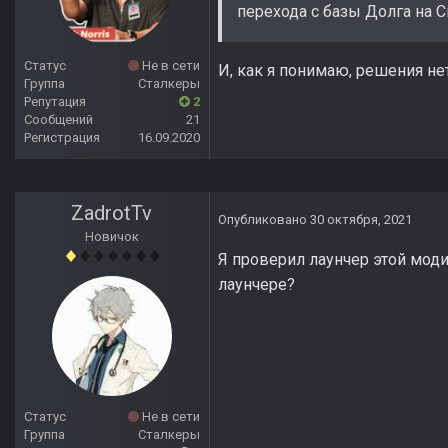
перехода с базы Долга на С
Статус
Не в сети
И, как я понимаю, решения не
Группа
Сталкеры
Репутация
2
Сообщений
21
Регистрация
16.09.2020
ZadrotTv
Опубликовано
30 октября, 2021
Новичок
Я проверил лаунчер этой моди
лаунчере?
Статус
Не в сети
Группа
Сталкеры