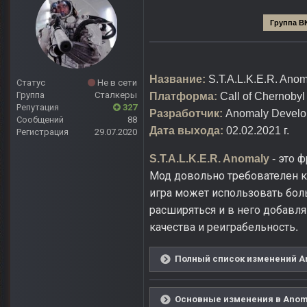
Группа В
Название:
S.T.A.L.K.E.R. Anom
Статус
Не в сети
Группа
Сталкеры
Платформа:
Call of Chernobyl
Репутация
327
Разработчик:
Anomaly Develo
Сообщений
88
Дата выхода:
02.02.2021 г.
Регистрация
29.07.2020
это ф
S.T.A.L.K.E.R. Anomaly
-
Мод довольно требователен к 
игра может использовать бол
расширяться и в него добавл
качества и реиграбельность
.
Полный список изменений Ano
Основные изменения в Anomal