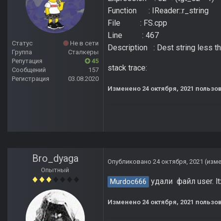
Function : IReader::r_string
File : FS.cpp
Line : 467
Статус
Не в сети
Description : Dest string less t
Группа
Сталкеры
Репутация
45
stack trace:
Сообщений
157
Регистрация
03.08.2020
Изменено
24 октября, 2021
пользов
Bro_dyaga
Опубликовано
24 октября, 2021
(изм
Опытный
удали файл user. l
Murdoc666
Изменено
24 октября, 2021
пользов