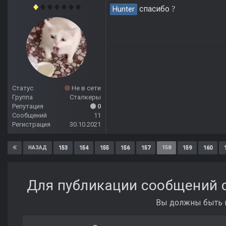
спасибо
?
Hunter
Статус
Не в сети
Группа
Сталкеры
Репутация
0
Сообщений
11
Регистрация
30.10.2021
153
154
155
156
157
158
159
160
НАЗАД
Для публикации сообщений с
Вы должны быть п