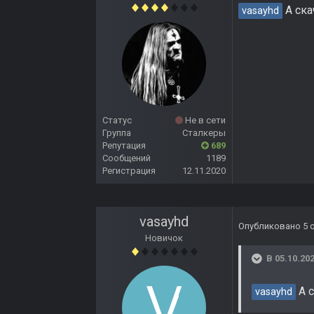
А ска
vasayhd
Статус
Не в сети
Группа
Сталкеры
Репутация
689
Сообщений
1189
Регистрация
12.11.2020
vasayhd
Опубликовано
5 
Новичок
В 05.10.202
А с
vasayhd