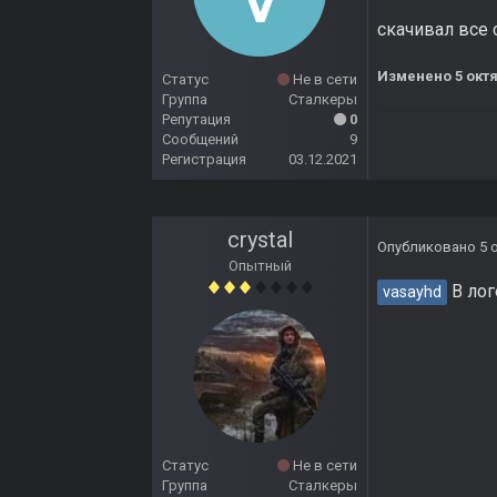
скачивал все 
Изменено
5 окт
Статус
Не в сети
Группа
Сталкеры
Репутация
0
Сообщений
9
Регистрация
03.12.2021
crystal
Опубликовано
5 
Опытный
В лог
vasayhd
Статус
Не в сети
Группа
Сталкеры