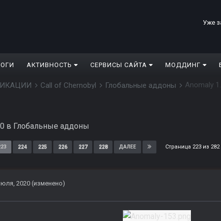
Уже з
ЛОГИ
АКТИВНОСТЬ
СЕРВИСЫ САЙТА
МОДДИНГ
Anomaly 1.
ДИФИКАЦИИ
Call of Chernobyl
Глобальные аддоны
20
в
Глобальные аддоны
Страница 223 из 28
223
224
225
226
227
228
ДАЛЕЕ
июля, 2020
(изменено)