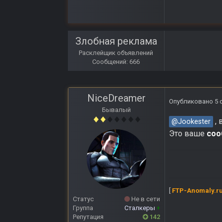
Злобная реклама
Расклейщик объявлений
Сообщений: 666
NiceDreamer
Опубликовано
5 
Бывалый
, 
@Jookester
Это ваше
соо
[
FTP-Anomaly.r
Статус
Не в сети
Группа
Сталкеры
+
Репутация
142