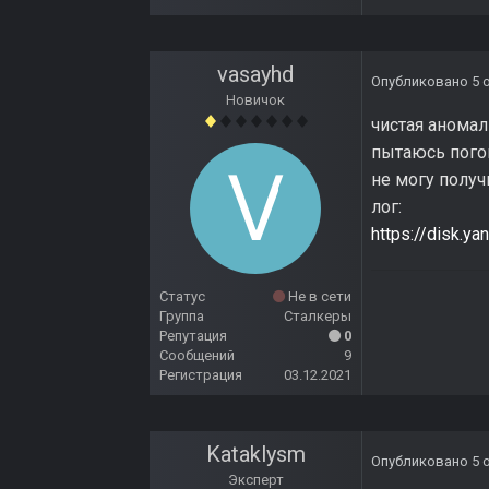
vasayhd
Опубликовано
5 
Новичок
чистая аномали
пытаюсь погов
не могу полу
лог:
https://disk.y
Статус
Не в сети
Группа
Сталкеры
Репутация
0
Сообщений
9
Регистрация
03.12.2021
Kataklysm
Опубликовано
5 
Эксперт