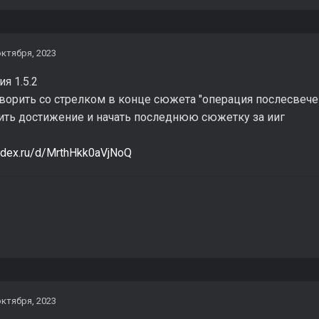
октября, 2023
я 1.5.2
орить со стрелком в конце сюжета "операция послесвечени
чить достижение и начать последнюю сюжетку за ииг
andex.ru/d/MrthHkk0aVjNoQ
октября, 2023