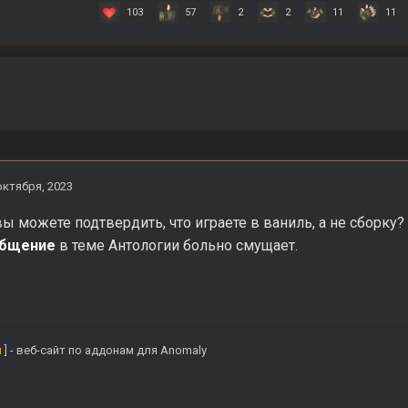
103
57
2
2
11
11
октября, 2023
вы можете подтвердить, что играете в ваниль, а не сборку?
бщение
в теме Антологии больно смущает.
u
] - веб-сайт по аддонам для Anomaly