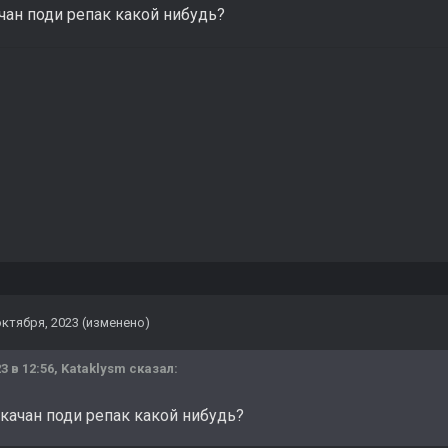
чан поди репак какой нибудь?
октября, 2023
(изменено)
3 в 12:56,
Kataklysm
сказал:
качан поди репак какой нибудь?