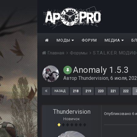
МОДЫ
ФОРУМ
МЕДИА
Б
Главная
Форумы
S.T.A.L.K.E.R. МО
Anomaly 1.5.3
Автор
Thundervision
,
6 июля, 20
218
219
220
221
222
НАЗАД
Thundervision
Опубликовано
6 
Новичок