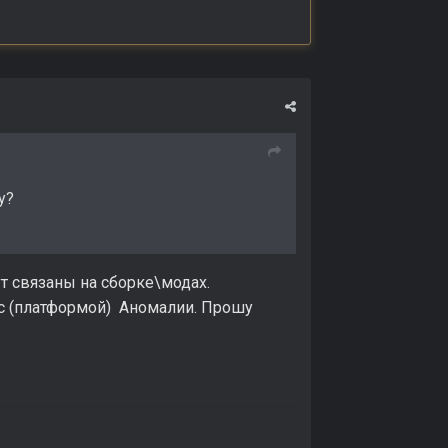
у?
ут связаны на сборке\модах.
 с (платформой) Аномалии. Прошу