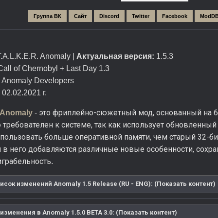
Группа ВК
Сайт
Discord
Twitter
Facebook
ModD
T.A.L.K.E.R. Anomaly |
Актуальная версия:
1.5.3
Call of Chernobyl + Last Day 1.3
Anomaly Developers
02.02.2021 г.
это фриплейно-сюжетный мод, основанный на 64
. Anomaly
-
требователен к системе, так как использует обновленный 
спользовать больше оперативной памяти, чем старый 32-
 в него добавляются различные новые особенности, сохра
играбельность
.
сок изменений Anomaly 1.5 Release (RU - ENG): (Показать контент)
зменения в Anomaly 1.5.0 BETA 3.0: (Показать контент)