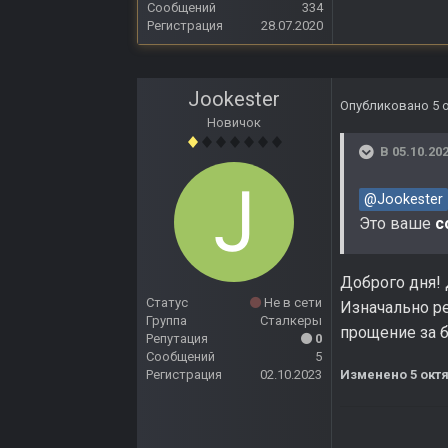
Сообщений
334
Регистрация
28.07.2020
Jookester
Опубликовано
5 
Новичок
В 05.10.202
@Jookester
Это ваше
с
Доброго дня! 
Статус
Не в сети
Изначально р
Группа
Сталкеры
прощение за 
Репутация
0
Сообщений
5
Регистрация
02.10.2023
Изменено
5 окт