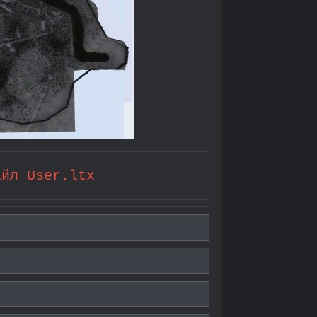
айл User.ltx