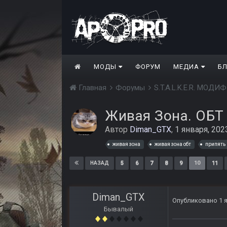
МОДЫ
ФОРУМ
МЕДИА
Б
Главная
Форумы
S.T.A.L.K.E.R. МО
Живая Зона. ОБТ
Автор
Diman_GTX
,
1 января, 202
живая зона
живая зона обт
припять
5
6
7
8
9
10
11
НАЗАД
Diman_GTX
Опубликовано
1 
Бывалый