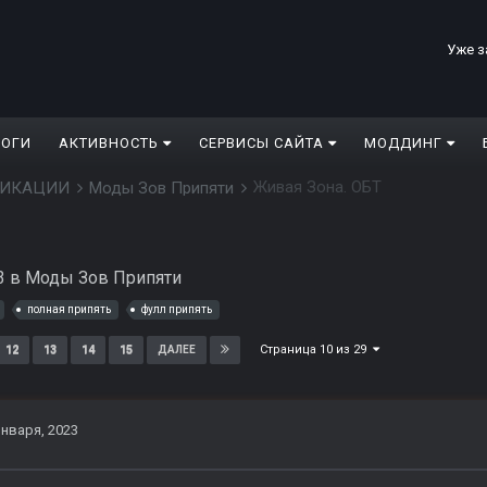
Уже з
ЛОГИ
АКТИВНОСТЬ
СЕРВИСЫ САЙТА
МОДДИНГ
Живая Зона. ОБТ
ДИФИКАЦИИ
Моды Зов Припяти
3
в
Моды Зов Припяти
полная припять
фулл припять
Страница 10 из 29
12
13
14
15
ДАЛЕЕ
января, 2023