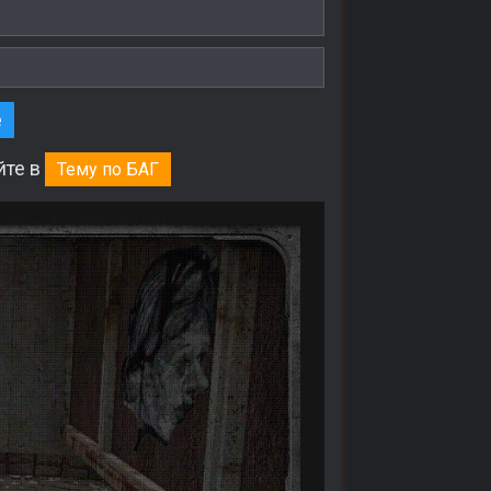
е
йте в
Тему по БАГ