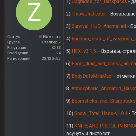
1)
Upgrades_for_Backpacks
- д
2)
Throw_Indicator
- Возвращает
3)
Survival_HUD_Anomalied
- Бо
Статус
Не в сети
4)
Random_state_of_weapons_
Группа
Сталкеры
Репутация
33
5)
HFX_v3.1.5.
- Взрывы, стрел
Сообщений
24
Регистрация
23.12.2022
6)
Food_drug_and_drinks_animat
7)
BodyDotsMiniMap.
- отметки
8
Atmospheric_Animated_Back
9)
Boomsticks_and_Sharpsticks
10)
Show_Total_Uses-v1.0.1
- Т
11)
KNIFE AND PISTOL IN BIN
всунуть и пистолет.