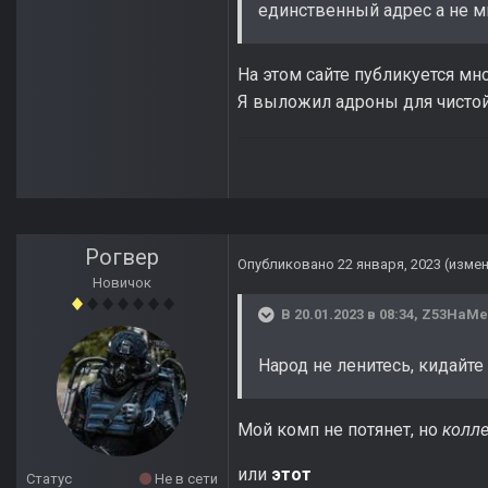
единственный адрес а не мн
На этом сайте публикуется мно
Я выложил адроны для чистой 
Рогвер
Опубликовано
22 января, 2023
(изме
Новичок
В 20.01.2023 в 08:34,
Z53HaMe
Народ не ленитесь, кидайте
Мой комп не потянет, но
колле
или
этот
Статус
Не в сети