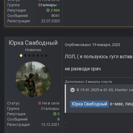
Группа
Сталкеры
+
Репутация
2 864
Сообщений
8041
Регистрация
22.07.2020
Юрка Свабодный
Опубликовано
19 января, 2023
Новичок
ЛОЛ, ( я пользуюсь гугл встав
не разводи срач.
Дополнено 2 минуты спустя
В 19.01.2023 в 01:43,
Hunter
ск
е-мае, пиш
Статус
Не в сети
Юрка Свабодный
Группа
Сталкеры
Репутация
3
Сообщений
8
.
Регистрация
15.12.2021