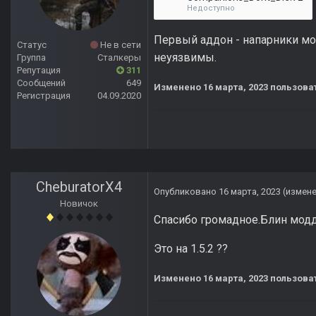
Недоступно
Первый аддон - напарники мог
Статус
Не в сети
неуязвимы.
Группа
Сталкеры
Репутация
311
Сообщений
649
Изменено
16 марта, 2023
пользоват
Регистрация
04.09.2020
CheburatorX4
Опубликовано
16 марта, 2023
(измен
Новичок
Спасибо громадное.Блин модд
Это на 1.5.2 ??
Изменено
16 марта, 2023
пользоват