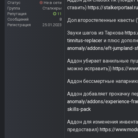
Статус
Не в сети
ставить)
https://stalkerportaal
Группа
Сталкеры
Репутация
11
Сообщений
8
Доп.второстепенные квесты 
Регистрация
25.01.2023
Звуки шагов из Таркова
https
tinnitus-replacer
и плюс дополн
anomaly/addons/eft-jumpland-s
Аддон убирает ванильные пушк
можно исправить))
https://ww
Аддон бессмертные напарни
Аддон добавляет прокачку пе
anomaly/addons/experience-fr
skills-pack
Аддон для изменения инвентар
предоставил)
https://www.mod