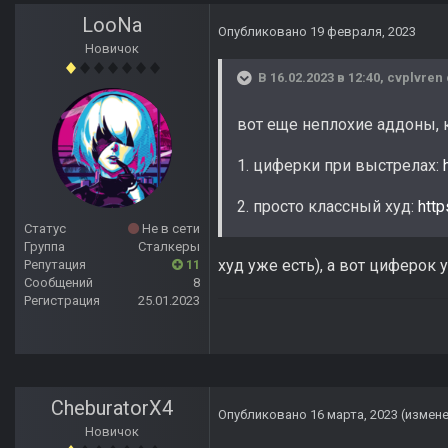
LooNa
Опубликовано
19 февраля, 2023
Новичок
В 16.02.2023 в 12:40,
cvplvren
вот еще неплохие аддоны, 
1. циферки при выстрелах:
2. просто классный худ:
htt
Статус
Не в сети
Группа
Сталкеры
худ уже есть), а вот циферок 
Репутация
11
Сообщений
8
Регистрация
25.01.2023
CheburatorX4
Опубликовано
16 марта, 2023
(измен
Новичок