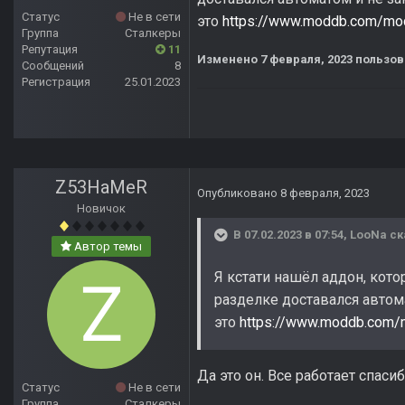
Статус
Не в сети
это
https://www.moddb.com/mods
Группа
Сталкеры
Репутация
11
Изменено
7 февраля, 2023
пользов
Сообщений
8
Регистрация
25.01.2023
Z53HaMeR
Опубликовано
8 февраля, 2023
Новичок
В 07.02.2023 в 07:54,
LooNa
ск
Автор темы
Я кстати нашёл аддон, кот
разделке доставался автома
это
https://www.moddb.com/m
Да это он. Все работает спасиб
Статус
Не в сети
Группа
Сталкеры