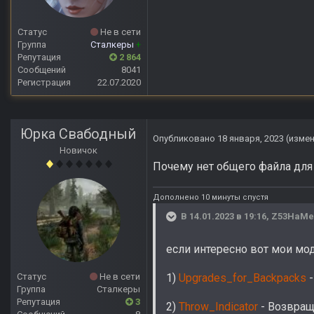
Статус
Не в сети
Группа
Сталкеры
+
Репутация
2 864
Сообщений
8041
Регистрация
22.07.2020
Юрка Свабодный
Опубликовано
18 января, 2023
(изме
Новичок
Почему нет общего файла для с
Дополнено 10 минуты спустя
В 14.01.2023 в 19:16,
Z53HaMe
если интересно вот мои мод
1)
Upgrades_for_Backpacks
-
Статус
Не в сети
Группа
Сталкеры
Репутация
3
2)
Throw_Indicator
- Возвращ