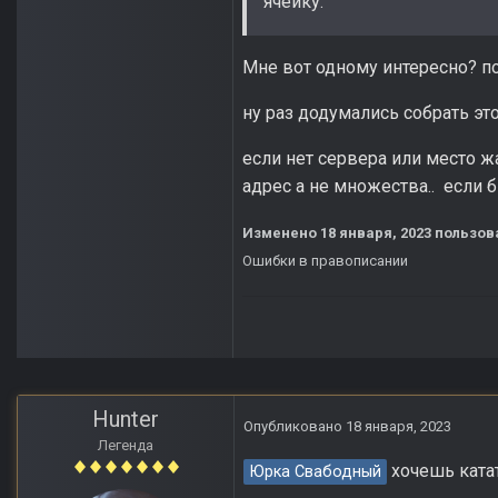
ячейку.
Мне вот одному интересно? поч
ну раз додумались собрать это
если нет сервера или место ж
адрес а не множества.. если б
Изменено
18 января, 2023
пользов
Ошибки в правописании
Hunter
Опубликовано
18 января, 2023
Легенда
хочешь катат
Юрка Свабодный