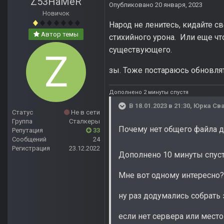
Z53HaMeR
Опубликовано
20 января, 2023
Новичок
Народ не ленитесь, кидайте с
Автор темы
стихийного урона. Или еще чт
существующего.
зы. Тоже постараюсь обновлят
Дополнено 2 минуты спустя
В 18.01.2023 в 21:30,
Юрка Св
Статус
Не в сети
Группа
Сталкеры
Почему нет общего файла дл
Репутация
33
Сообщений
24
Регистрация
23.12.2022
Дополнено 10 минуты спус
Мне вот одному интересно? 
ну раз додумались собрать э
если нет сервера или место 