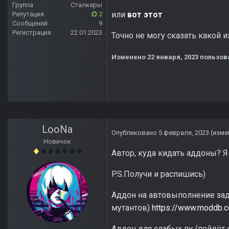
Группа
Сталкеры
или
вот этот
Репутация
2
Сообщений
9
Регистрация
22.01.2023
Точно не могу сказать какой 
Изменено
22 января, 2023
пользов
LooNa
Опубликовано
5 февраля, 2023
(изме
Новичок
Автор, куда кидать аддоны? 
P.S.Получи и распишись)
Аддон на автовыполнение зада
мутантов)
https://www.moddb.
Аддон для слабых пк (пойдёт н