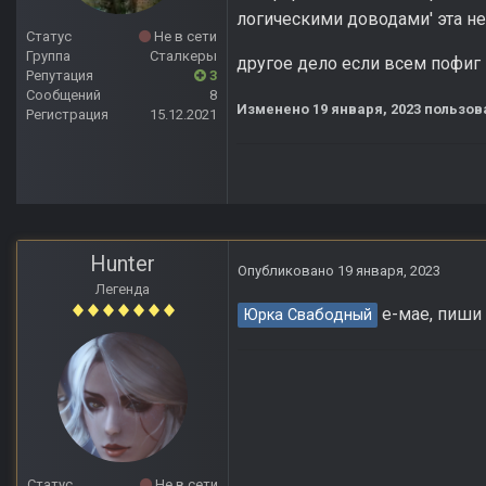
логическими доводами' эта не 
Статус
Не в сети
Группа
Сталкеры
другое дело если всем пофиг и
Репутация
3
Сообщений
8
Изменено
19 января, 2023
пользов
Регистрация
15.12.2021
Hunter
Опубликовано
19 января, 2023
Легенда
е-мае, пиши 
Юрка Свабодный
Статус
Не в сети