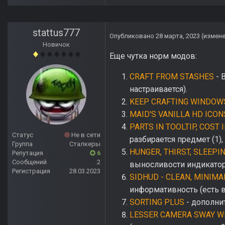
stattus777
Опубликовано
28 марта, 2023
(измен
Новичок
Еще чутка норм модов:
CRAFT FROM STASHES
- 
настраивается).
KEEP CRAFTING WINDOW
MAID'S VANILLA HD ICON
PARTS IN TOOLTIP
,
COST I
Статус
Не в сети
разбирается предмет (1)
Группа
Сталкеры
HUNGER, THIRST, SLEEPI
Репутация
6
Сообщений
2
выносливости индикаторы
Регистрация
28.03.2023
SIDHUD - CLEAN, MINIMA
информативность (есть в
SORTING PLUS
- дополнит
LESSER CAMERA SWAY W