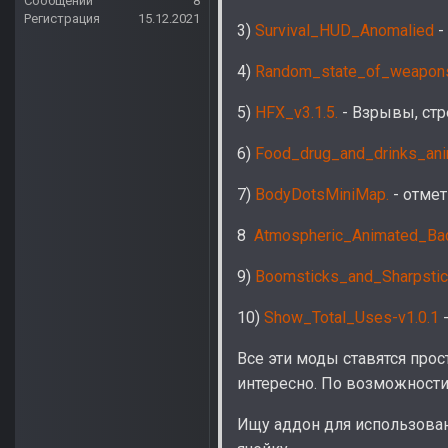
Сообщений
8
Регистрация
15.12.2021
3)
Survival_HUD_Anomalied
-
4)
Random_state_of_weapon
5)
HFX_v3.1.5.
- Взрывы, ст
6)
Food_drug_and_drinks_ani
7)
BodyDotsMiniMap.
- отмет
8
Atmospheric_Animated_Ba
9)
Boomsticks_and_Sharpstic
10)
Show_Total_Uses-v1.0.1
-
Все эти моды ставятся про
интересно. По возможност
Ищу аддон для использован