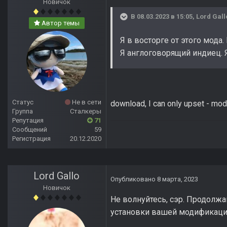
Новичок
В 08.03.2023 в 15:05,
Lord Gall
Автор темы
Я в восторге от этого мода.
Я англоговорящий индиец. 
Статус
Не в сети
download, I can only upset - mod
Группа
Сталкеры
Репутация
71
Сообщений
59
Регистрация
20.12.2020
Lord Gallo
Опубликовано
8 марта, 2023
Новичок
Не волнуйтесь, сэр. Продолж
установки вашей модификации