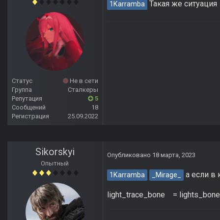
Такая же ситуация
1Karramba
Статус
Не в сети
Группа
Сталкеры
Репутация
5
Сообщений
18
Регистрация
25.09.2022
Sikorskyi
Опубликовано
18 марта, 2023
Опытный
а если в
1Karramba
_Mirage_
light_trace_bone = lights_bone