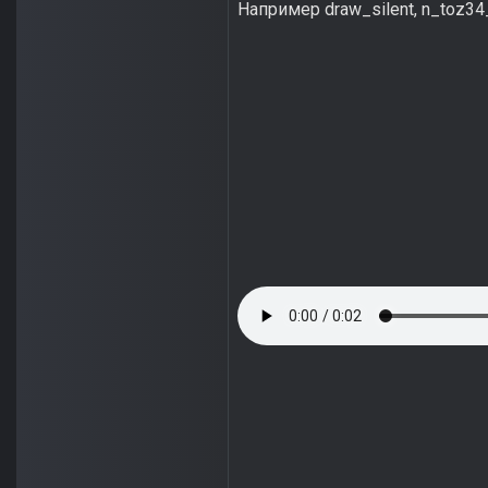
Например draw_silent, n_toz34