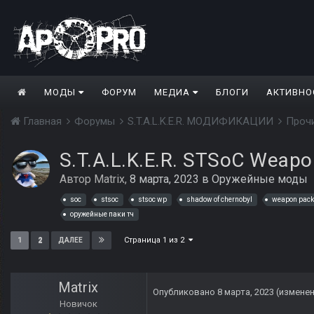
МОДЫ
ФОРУМ
МЕДИА
БЛОГИ
АКТИВНО
Главная
Форумы
S.T.A.L.K.E.R. МОДИФИКАЦИИ
Проч
S.T.A.L.K.E.R. STSoC Weapo
Автор
Matrix
,
8 марта, 2023
в
Оружейные моды
soc
stsoc
stsoc wp
shadow of chernobyl
weapon pack
оружейные паки тч
Страница 1 из 2
1
2
ДАЛЕЕ
Matrix
Опубликовано
8 марта, 2023
(измене
Новичок