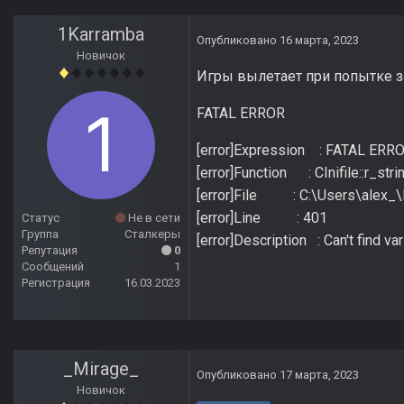
1Karramba
Опубликовано
16 марта, 2023
Новичок
Игры вылетает при попытке з
FATAL ERROR
[error]Expression : FATAL ERR
[error]Function : CInifile::r_stri
[error]File : C:\Users\alex_\
[error]Line : 401
Статус
Не в сети
Группа
Сталкеры
[error]Description : Can't find 
Репутация
0
Сообщений
1
Регистрация
16.03.2023
_Mirage_
Опубликовано
17 марта, 2023
Новичок