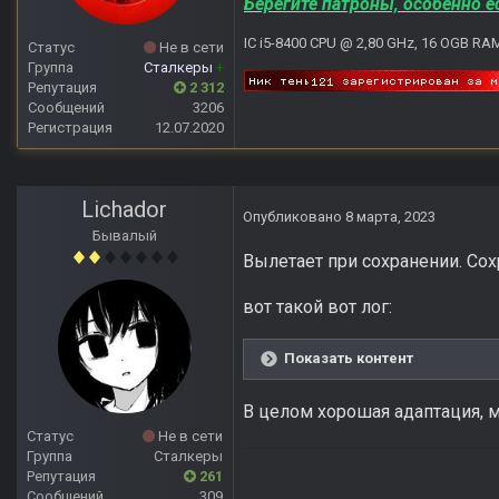
Берегите патроны, особенно е
IC i5-8400 CPU @ 2,80 GHz, 16 OGB RA
Статус
Не в сети
Группа
Сталкеры
+
Репутация
2 312
Сообщений
3206
Регистрация
12.07.2020
Lichador
Опубликовано
8 марта, 2023
Бывалый
Вылетает при сохранении. Сох
вот такой вот лог:
Показать контент
В целом хорошая адаптация, 
Статус
Не в сети
Группа
Сталкеры
Репутация
261
Сообщений
309