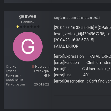
geewee
Опубликовано
20 апреля, 2023
Новичок
[20.04.23 16:38:52.046] * [CPat
level_vertex_id[4294967295] ->
[20.04.23 16:38:57.815]
FATAL ERROR
[error]Expression : FATAL ERR
[error]Function : CInifile::r_stri
Статус
Не в сети
[error]File : C:\Users\alex_\
Группа
Сталкеры
[error]Line : 401
Репутация
0
Сообщений
1
[error]Description : Can't find v
Регистрация
20.04.2023