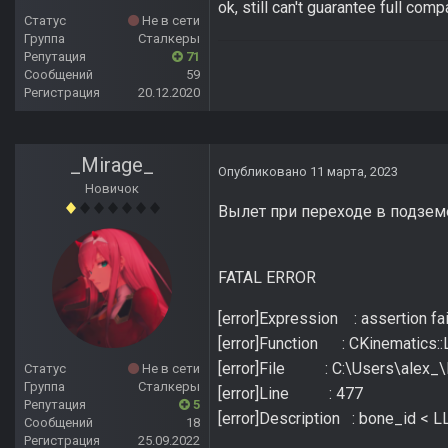
ok, still can't guarantee full compa
Статус
Не в сети
Группа
Сталкеры
Репутация
71
Сообщений
59
Регистрация
20.12.2020
_Mirage_
Опубликовано
11 марта, 2023
Новичок
Вылет при переходе в подзем
FATAL ERROR
[error]Expression : assertion fa
[error]Function : CKinematics:
[error]File : C:\Users\alex_
Статус
Не в сети
Группа
Сталкеры
[error]Line : 477
Репутация
5
[error]Description : bone_id < 
Сообщений
18
Регистрация
25.09.2022