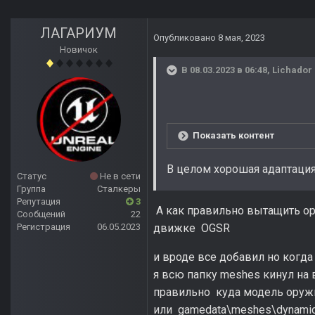
ЛАГАРИУМ
Опубликовано
8 мая, 2023
Новичок
В 08.03.2023 в 06:48,
Lichador
Показать контент
В целом хорошая адаптация
Статус
Не в сети
Группа
Сталкеры
Репутация
3
А как правильно вытащить ор
Сообщений
22
Регистрация
06.05.2023
движке OGSR
и вроде все добавил но когда
я всю папку meshes кинул на 
правильно куда модель оруж
или gamedata\meshes\dynami