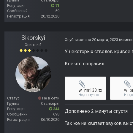
Группа
Сталкеры
Репутация
71
Сообщений
59
Регистрация
20.12.2020
Sikorskyi
Опубликовано
20 марта, 2023
(измен
Опытный
У некоторых стволов кривое 
Кое что поправил .
w_mr133.ltx
w_pp
Недоступно
Недо
Статус
Не в сети
Группа
Сталкеры
Репутация
344
Дополнено 2 минуты спустя
Сообщений
698
Регистрация
06.10.2020
Так же не хватает звуков выст