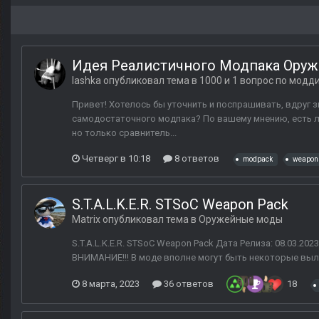
Идея Реалистичного Модпака Оружи
lashka
опубликовал тема в
1000 и 1 вопрос по модд
Привет! Хотелось бы уточнить и поспрашивать, вдруг з
самодостаточного модпака? По вашему мнению, есть л
но только сравнитель...
Четверг в 10:18
8 ответов
modpack
weapon
S.T.A.L.K.E.R. STSoC Weapon Pack
Matrix
опубликовал тема в
Оружейные моды
S.T.A.L.K.E.R. STSoC Weapon Pack Дата Релиза: 08.03.2023 
ВНИМАНИЕ!!! В моде вполне могут быть некоторые вылет
8 марта, 2023
36 ответов
18