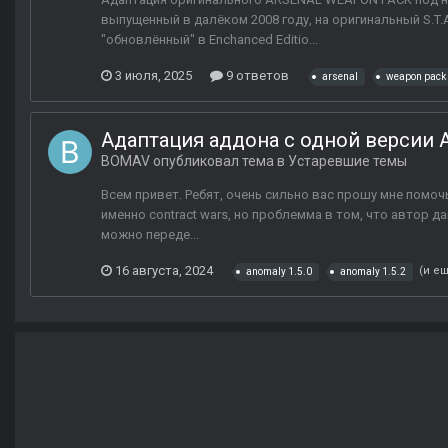
выпущенный в далёком 2008 году, на оригинальный S.T.
"обновлённый" в Enchanced Editio...
3 июля, 2025
9 ответов
arsenal
weapon pack
Адаптация аддона с одной версии 
BOMAV
опубликовал тема в
Устаревшие темы
Всем привет. Ребят, очень сильно вас прошу мне помоч
именно contract wars, но проблемма в том, что автор да
можно переде...
16 августа, 2024
(и ещ
anomaly 1.5.0
anomaly 1.5.2