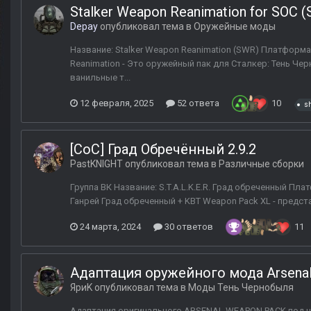
Stalker Weapon Reanimation for SOC 
Depay
опубликовал тема в
Оружейные моды
Название: Stalker Weapon Reanimation (SWR) Платформа:
Reanimation - Это оружейный пак для Сталкер: Тень Че
ванильные т...
12 февраля, 2025
52 ответа
10
sh
[CoC] Град Обречённый 2.9.2
PastKNIGHT
опубликовал тема в
Различные сборки
Группа ВК Название: S.T.A.L.K.E.R. Град обреченный Плат
Ганрей Град обреченный + KBT Weapon Pack XL - представл
24 марта, 2024
30 ответов
11
Адаптация оружейного мода Arsenal 
ЯриK
опубликовал тема в
Моды Тень Чернобыля
Адаптация оригинального ARSENAL WEAPON PACK под н