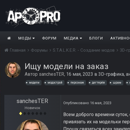
МОДЫ
ФОРУМ
МЕДИА
БЛОГИ
АКТИВНО
Главная
Форумы
S.T.A.L.K.E.R. - Создание модов
3D-г
Ищу модели на заказ
Автор
sanchesTER
,
16 мая, 2023
в
3D-графика, 
модели
модострой
персонаж
дегтярёв
шрам
sanchesTER
Опубликовано
16 мая, 2023
Новичок
Всем доброго времени суток,
привязать их на модельки пер
Прошу связаться всех заинте