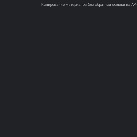
Копирование материалов без обратной ссылки на AP-PR