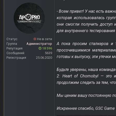
- Всем привет! У нас есть ва
которая использовалась груп
они смогли получить доступ
для внутреннего тестирования
Статус
Не в сети
А пока просим сталкеров и т
Группа
Администратор
Репутация
18 596
просочившимися материалами
Сообщений
5639
готовы к выпуску, эти утечки 
Регистрация
25.06.2020
Будьте уверены, наша команда
2: Heart of Chornobyl — эт
продолжим следить за тем, чт
Мы ценим вашу постоянную по
Искреннее спасибо, GSC Game