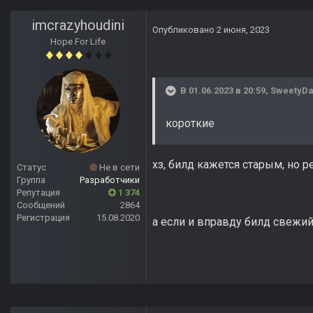
imcrazyhoudini
Опубликовано
2 июня, 2023
Hope For Life
В 01.06.2023 в 20:59,
SweetyDa
короткие
хз, билд кажется старым, но р
Статус
Не в сети
Группа
Разработчики
Репутация
1 374
Сообщений
2864
Регистрация
15.08.2020
а если и вправду билд свежий,