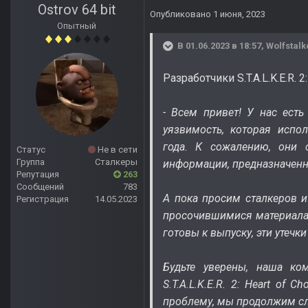
Ostrov 64 bit
Опубликовано
1 июня, 2023
Опытный
В 01.06.2023 в 18:57,
Wolfstalk
Разработчики S.T.A.L.K.E.R
- Всем привет! У нас ест
уязвимость, которая испо
года. К сожалению, они 
Статус
Не в сети
Группа
Сталкеры
информации, предназначенн
Репутация
263
Сообщений
783
А пока просим сталкеров и 
Регистрация
14.05.2023
просочившимися материалам
готовы к выпуску, эти утеч
Будьте уверены, наша ко
S.T.A.L.K.E.R. 2: Heart of
проблему, мы продолжим сл