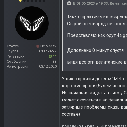
В 01.06.2023 в 19:33,
Ruwar
ск
Так-то практически вскрыло
Сырой опенворлд неготовы
Представляю как орут 4a g
Статус
Не в сети
Дополнено 0 минут спустя
Группа
Сталкеры
Репутация
11
Сообщений
33
видя все эти делитанские 
Регистрация
03.12.2020
У них с производством "Metro
короткие сроки (будем честны
Но печально видеть то, что у G
может сказаться и на финальн
затяжные проблемы сказываю
составе)
Изменено
1 июня, 2023
пользовате