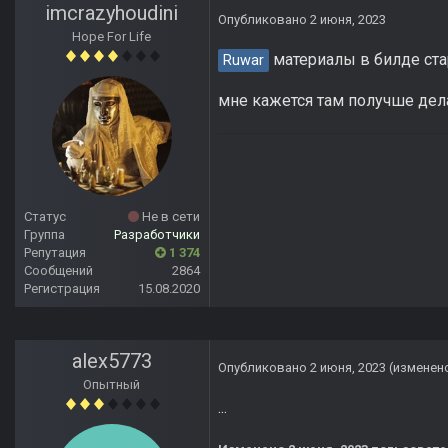
imcrazyhoudini
Опубликовано
2 июня, 2023
Hope For Life
материалы в билде ста
Ruwar
мне кажется там получше дел
Статус
Не в сети
Группа
Разработчики
Репутация
1 374
Сообщений
2864
Регистрация
15.08.2020
alex5773
Опубликовано
2 июня, 2023
(изменен
Опытный
...