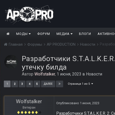
МОДЫ
ФОРУМ
МЕДИА
БЛОГИ
АКТИВНО
Разработ
Главная
Форумы
AP PRODUCTION
Новости
Разработчики S.T.A.L.K.E
утечку билда
Автор
Wolfstalker
,
1 июня, 2023
в
Новости
Страница 1 из 5
1
2
3
4
5
ДАЛЕЕ
Wolfstalker
Опубликовано
1 июня, 2023
Ветеран
Разработчики S.T.A.L.K.E.R. 