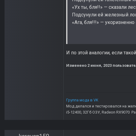
«Ух ты, бля!!» — сказали ле
Подсунули ей железный лом
«Ага, бля!!!» — укоризненн
И по этой аналогии, если тако
Изменено
2 июня, 2023
пользовател
Группа мода в VK
Мод делался и тестировался на жел
i5-12400, 32Гб ОЗУ, Radeon RX9070 Р