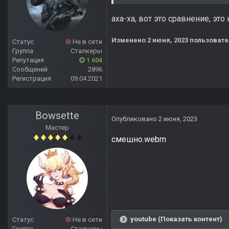
аха-ха, вот это сравнение, эт
Изменено
2 июня, 2023
пользовате
Статус
Не в сети
Группа
Сталкеры
Репутация
1 604
Сообщений
2896
Регистрация
09.04.2021
Bowsette
Опубликовано
2 июня, 2023
Мастер
смешно.webm
youtube (Показать контент)
Статус
Не в сети
Группа
Сталкеры