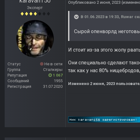
karavan150
Опубликовано
2 июня, 2023
(изменен
Эксперт
В 01.06.2023 в 19:33,
Ruwar
ск
Сырой опенворлд неготовы
И стоит из-за этого жопу рват
Они специально сделают такое
Статус
Не в сети
Группа
Сталкеры
так как у нас 80% нищебродов,
Репутация
1 067
Сообщений
1955
Изменено
2 июня, 2023
пользовате
Регистрация
31.07.2020