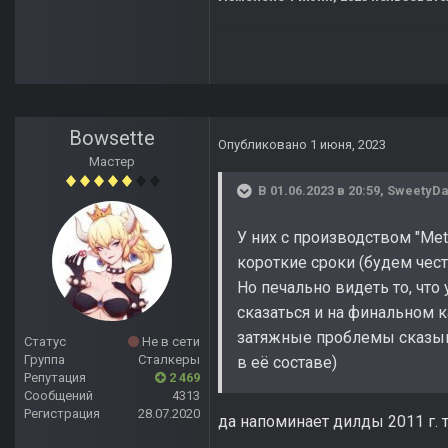
Bowsette
Опубликовано
1 июня, 2023
Мастер
В 01.06.2023 в 20:59,
SweetyDa
У них с производством "Met
короткие сроки (будем чест
Но печально видеть то, что у
сказаться и на финальном к
затяжные проблемы сказыв
Статус
Не в сети
Группа
Сталкеры
в её составе)
Репутация
2 469
Сообщений
4313
Регистрация
28.07.2020
да напоминает дилды 2011 г. 