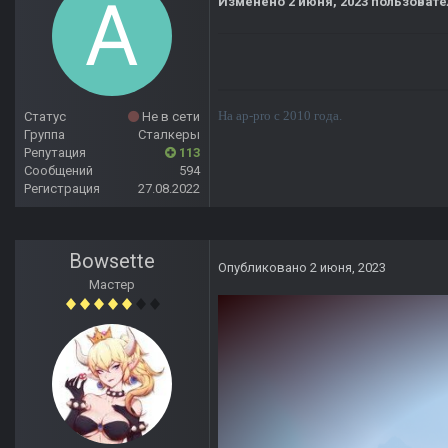
Изменено
2 июня, 2023
пользовате
На ap-pro с 2010 года.
Статус
Не в сети
Группа
Сталкеры
Репутация
113
Сообщений
594
Регистрация
27.08.2022
Bowsette
Опубликовано
2 июня, 2023
Мастер