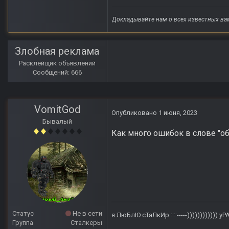
Докладывайте нам о всех известных ва
Злобная реклама
Расклейщик объявлений
Сообщений: 666
VomitGod
Опубликовано
1 июня, 2023
Бывалый
Как много ошибок в слове "обо
Статус
Не в сети
я ЛюБлЮ сТаЛкИр
::::-----)))))))))))) у
Группа
Сталкеры