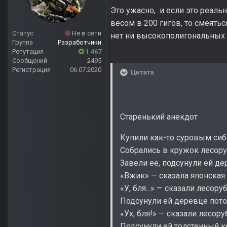
Это ужасно, и если это реальн
весом в 200 гигов, то смеяться 
Статус
Не в сети
нет ни высокополигональных м
Группа
Разработчики
Репутация
1 467
Сообщений
2495
Регистрация
06.07.2020
Цитата
Старенький анекдот⁠⁠
Купили как-то суровым си
Собрались в кружок лесору
Завели ее, подсунули ей де
«Вжик» — сказала японская 
«У, бля...» — сказали лесору
Подсунули ей деревце пото
«Ух, бля!» — сказали лесору
Подсунули ей толстенный 