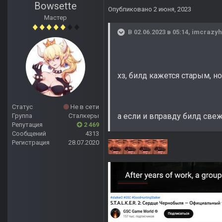
Bowsette
Опубликовано
2 июня, 2023
Мастер
В 02.06.2023 в 05:14,
imcrazyh
хз, билд кажется старым, но
Статус
Не в сети
а если и вправду билд свеж
Группа
Сталкеры
Репутация
2 469
Сообщений
4313
Регистрация
28.07.2020