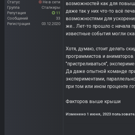
Статус
Не в сети
возможностей как для повышен
Группа
Сталкеры
даже так у них что-то всё печ
Репутация
11
возможностями для ускорения 
Сообщений
33
Регистрация
03.12.2020
же... Лет-то прошло с начала 
известные события могли сказ
Хотя, думаю, стоит делать ск
программистов и аниматоров 
"пристреливаться", экспериме
Да даже опытной команде при
экспериментами, параллельно
при том или ином проценте го
Факторов выше крыши
Изменено
1 июня, 2023
пользовате