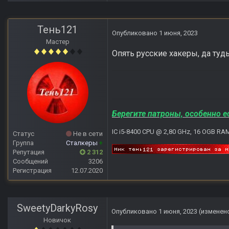
Тень121
Опубликовано
1 июня, 2023
Мастер
Опять русские хакеры, да туды
Берегите патроны, особенно е
IC i5-8400 CPU @ 2,80 GHz, 16 OGB RA
Статус
Не в сети
Группа
Сталкеры
+
Репутация
2 312
Сообщений
3206
Регистрация
12.07.2020
SweetyDarkyRosy
Опубликовано
1 июня, 2023
(изменен
Новичок