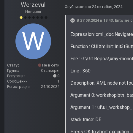
Werzevul
Опубликовано
24 октября, 2024
Новичок
В 27.08.2024 в 18:43,
Entwine
с
Expression: xml_doc.Navigate
Function : CUIXmllnit::Init3tBut
File : G:\Git Repos\xray-mono
Статус
Не в сети
Line : 360
Группа
Сталкеры
Репутация
0
Сообщений
1
Description: XML node not fo
Регистрация
24.10.2024
Argument 0: workshop:btn_ba
Argument 1 : ui\ui_workshop_
stack trace: DE
Press OK to abort execution