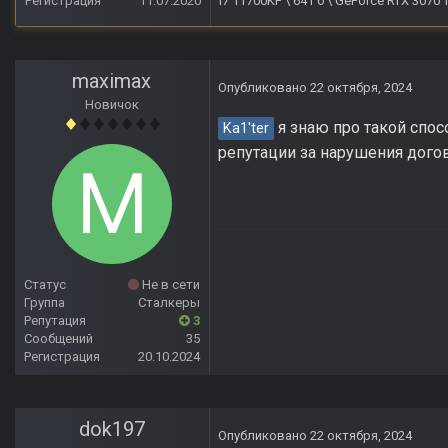
Регистрация
11.07.2020
i7 11700KF \ 64 Гб \ GeForce RTX 3070
maximax
Опубликовано
22 октября, 2024
Новичок
я знаю про такой спосо
Ka1'ter
репутации за нарушения догов
Статус
Не в сети
Группа
Сталкеры
Репутация
3
Сообщений
35
Регистрация
20.10.2024
dok197
Опубликовано
22 октября, 2024