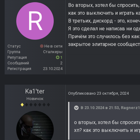
Во вторых, хотел бы спросить
как это выключить и играть 
В третьих, дискорд - это, кон
Я это сделал не написав ни о
Причём это случилось без ка
закрытое элитарное сообществ
Статус
Не в сети
Группа
Сталкеры
Репутация
1
Сообщений
2
Регистрация
23.10.2024
Ka1'ter
Опубликовано
23 октября, 2024
Новичок
В 23.10.2024 в 21:53,
Ragnerz
о вторых, хотел бы спросит
хп? как это выключить и и