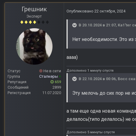
Грешник
Опубликовано
22 октября, 2024
Эксперт
В 20.10.2024 в 21:07,
Ka1'ter
ск
Нет необходимости. Это из 
аааа)
Дополнено 1 минуту спустя
Статус
Не в сети
Группа
Сталкеры
+
В 22.10.2024 в 00:06,
Босс
ска
Репутация
659
Сообщений
2899
Эту мелочь до сих пор не 
Регистрация
11.07.2020
а там еще одна новая команд
делалось(типо делалось) не ос
Дополнено 5 минуты спустя