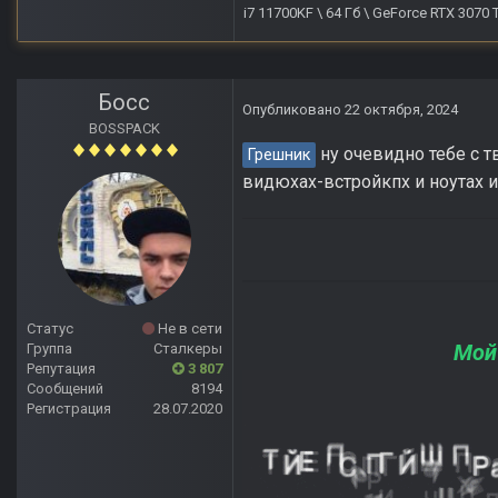
i7 11700KF \ 64 Гб \ GeForce RTX 3070
Босс
Опубликовано
22 октября, 2024
BOSSPACK
ну очевидно тебе с т
Грешник
видюхах-встройкпх и ноутах и
Статус
Не в сети
Мой
Группа
Сталкеры
Репутация
3 807
Сообщений
8194
Регистрация
28.07.2020