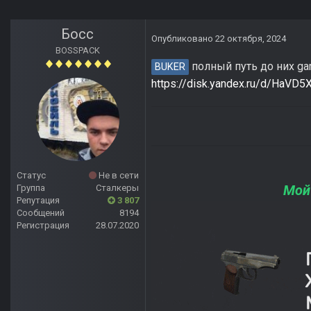
Босс
Опубликовано
22 октября, 2024
BOSSPACK
полный путь до них ga
BUKER
https://disk.yandex.ru/d/HaVD
Статус
Не в сети
Мой
Группа
Сталкеры
Репутация
3 807
Сообщений
8194
Регистрация
28.07.2020