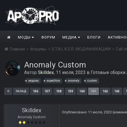
МОДЫ
ФОРУМ
МЕДИА
БЛОГИ
АКТИВНО
Главная
Форумы
S.T.A.L.K.E.R. МОДИФИКАЦИИ
Call 
Anomaly Custom
Автор
Skilldex
,
11 июля, 2023
в
Готовые сборки 
модпак
expedition
anomaly
custom
156
157
158
159
160
161
162
163
НАЗАД
Skilldex
Опубликовано
11 июля, 2023
(измене
Anomaly Custom