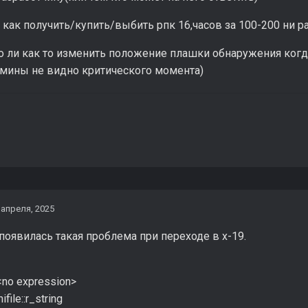
 как получить/купить/выбить рпк 16,часов за 100-200 ни ра
о ли как то изменить положение плашки обнаружения когд
амины не видно критического момента)
 апреля, 2025
появилась такая проблема при переходе в x-19.
<no expression>
file::r_string