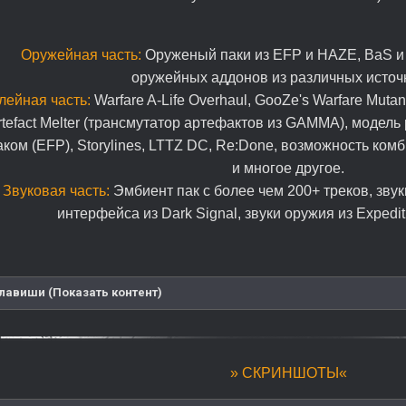
Оружейная часть:
Оруженый паки из EFP и HAZE, BaS и
оружейных аддонов из различных источ
лейная часть:
Warfare A-Life Overhaul, GooZe's Warfare Mutan
rtefact Melter (трансмутатор артефактов из GAMMA), модел
аком (EFP), Storylines, LTTZ DC, Re:Done, возможность ко
и многое другое.
Звуковая часть:
Эмбиент пак с более чем 200+ треков, зву
интерфейса из Dark Signal, звуки оружия из Expediti
лавиши (Показать контент)
» СКРИНШОТЫ«