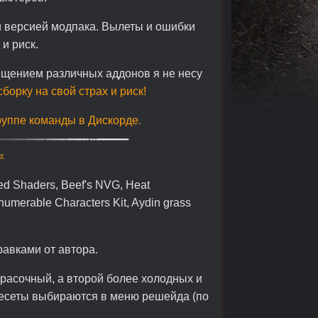
й версией модпака. Вылеты и ошибки
и риск.
ещением различных аддонов я не несу
борку на свой страх и риск!
руппе команды в Дискорде.
«
ed Shaders, Beef's NVG, Heat
nnumerable Characters Kit, Aydin grass
равками от автора.
красочный, а второй более холодных и
ресеты выбираются в меню решейда (по