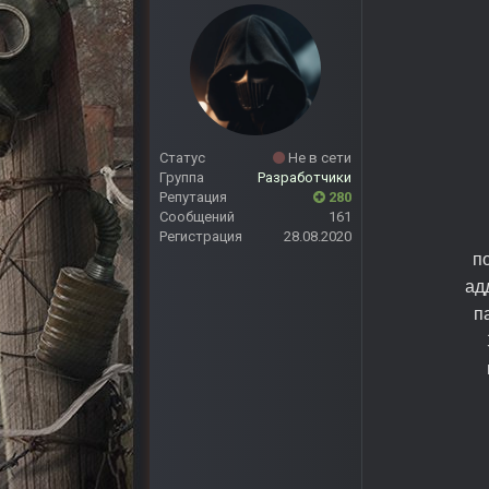
Статус
Не в сети
Группа
Разработчики
Репутация
280
Сообщений
161
Регистрация
28.08.2020
п
ад
п