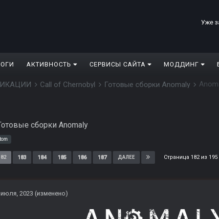
Уже з
ЛОГИ
АКТИВНОСТЬ
СЕРВИСЫ САЙТА
МОДДИНГ
Anom
ДИФИКАЦИИ
Call of Chernobyl
Готовые сборки Anomaly
Готовые сборки Anomaly
tom
Страница 182 из 19
182
183
184
185
186
187
ДАЛЕЕ
 июля, 2023
(изменено)