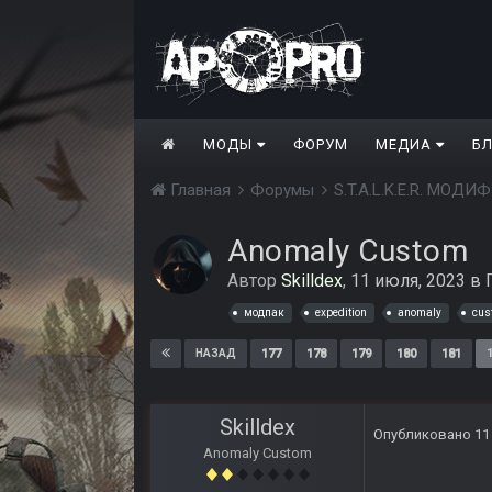
МОДЫ
ФОРУМ
МЕДИА
Б
Главная
Форумы
S.T.A.L.K.E.R. МО
Anomaly Custom
Автор
Skilldex
,
11 июля, 2023
в
модпак
expedition
anomaly
cus
177
178
179
180
181
НАЗАД
Skilldex
Опубликовано
11
Anomaly Custom