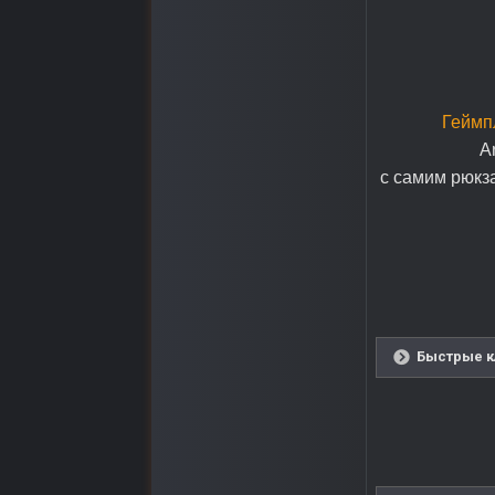
Геймп
A
с самим рюкз
Быстрые к