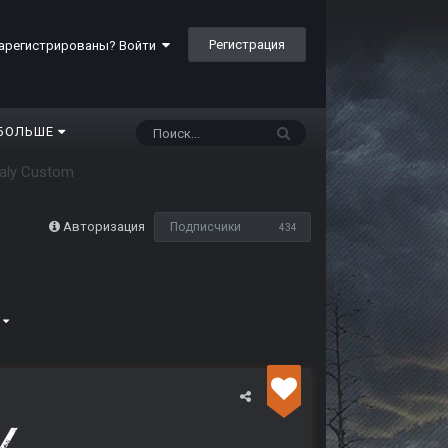
Регистрация
арегистрированы? Войти
БОЛЬШЕ
aly Custom
Авторизация
Подписчики
434
5