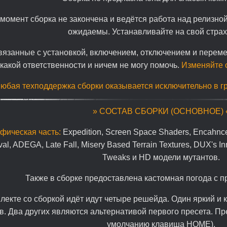
момент сборка не закончена и ведётся работа над релизно
ожидаемы. Устанавливайте на свой страх 
вязанные с установкой, включением, отключением и перем
какой ответственности и ничем не могу помочь.
Изменяйте с
юбая техподдержка сборки оказывается исключительно в г
» СОСТАВ СБОРКИ (ОСНОВНОЕ) 
фическая часть:
Expedition, Screen Space Shaders, Encahnc
ival, ADEGA, Late Fall, Misery Based Terrain Textures, DUX's I
Tweaks и HD модели мутантов.
Также в сборке предоставлена кастомная погода с п
лекте со сборкой идёт идут четыре решейда. Один яркий и 
в. Два других являются альтернативой первого пресета. П
умолчанию клавиша HOME).