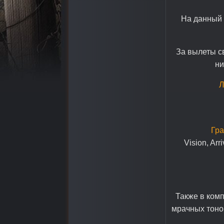
На данный 
За вылеты с
ни
Л
Гра
Vision, Arr
Также в комп
мрачных тоно