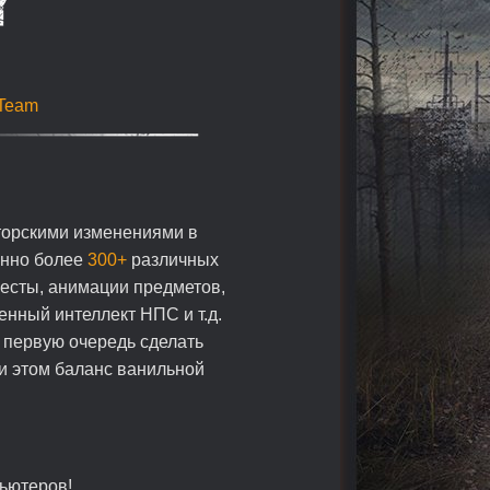
Team
торскими изменениями в
енно более
300+
различных
весты, анимации предметов,
нный интеллект НПС и т.д.
в первую очередь сделать
ри этом баланс ванильной
ьютеров!