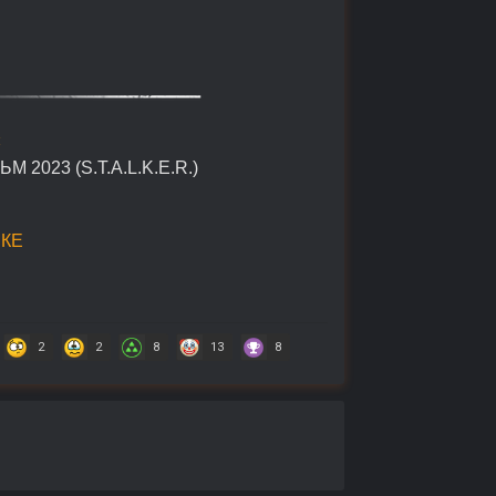
«
023 (S.T.A.L.K.E.R.)
КЕ
2
2
8
13
8