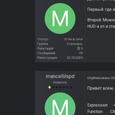
Первый: где и
Второй: Можн
HUD-а хп и ст
Статус
Не в сети
Группа
Сталкеры
Репутация
3
Сообщений
35
Регистрация
20.10.2024
mancellilspd
Опубликовано
30
Новичок
Привет всем, 
Expression : 
Function : CIni