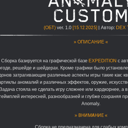
15.12.2025
|
(ОБТ)
ver. 1.0
[
]
Автор:
DEX 
» ОПИСАНИЕ «
Сборка базируется на графической базе
EXPEDITION
с ав
огоде, решейде и шейдерах. Кроме графики было установл
донов затрагивающие различные аспекты игры такие как: к
артиклы аномалий и различных эффектов, оружие, искусстве
Задача стояла не сделать игру сложнее или хардкорнее, а 
геймплей интересней, разнообразней и глубже сохраняя п
Anomaly.
ВНИМАНИЕ
»
«
Сборка не предназначена для слабых комп