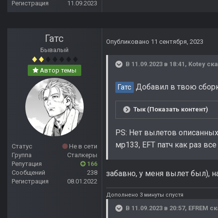
Регистрация
11.09.2023
Гатс
Опубликовано
11 сентября, 2023
Бывалый
В 11.09.2023 в 18:41,
Kotey
ска
Автор темы
Добавил в твою сборку 
Гатс
Тык (Показать контент)
PS: Нет вылетов описанных
мр133, EFT патч как раз все
Статус
Не в сети
Группа
Сталкеры
Репутация
166
Сообщений
238
забавно, у меня вылет был), н
Регистрация
08.01.2022
Дополнено 3 минуты спустя
В 11.09.2023 в 20:57,
EFREM
ск