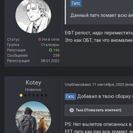
Гатс
Данный патч ломает всю а
ЕФТ репост, надо переместить 
Статус
Не в сети
Это как ОБТ, так что аномали
Группа
Сталкеры
Репутация
166
Сообщений
238
Регистрация
08.01.2022
Kotey
Опубликовано
11 сентября, 2023
(из
Новичок
Добавил в твою сборку во
Гатс
Тык (Показать контент)
PS: Нет вылетов описанных в 
EFT патч как раз все ломает, е