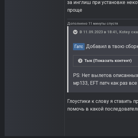
за инглиш при установке неко
проще
Дополнено 11 минуты спустя
В 11.09.2023 в 18:41,
Kotey
ска
Добавил в твою сборку 
Гатс
Тык (Показать контент)
PS: Нет вылетов описанных
мр133, EFT патч как раз все
Глоустики к слову я ставить 
помочь в какой последователь