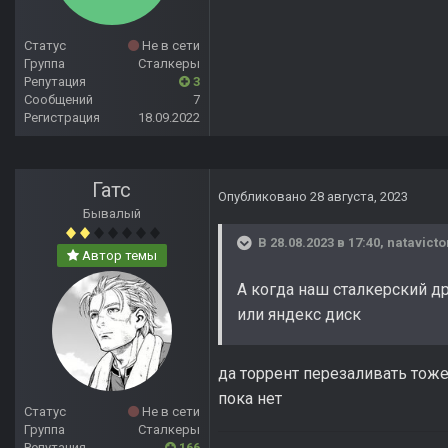
Статус
Не в сети
Группа
Сталкеры
Репутация
3
Сообщений
7
Регистрация
18.09.2022
Гатс
Опубликовано
28 августа, 2023
Бывалый
В 28.08.2023 в 17:40,
natavicto
Автор темы
А когда наш сталкерский др
или яндекс диск
да торрент перезаливать тоже
пока нет
Статус
Не в сети
Группа
Сталкеры
Репутация
166