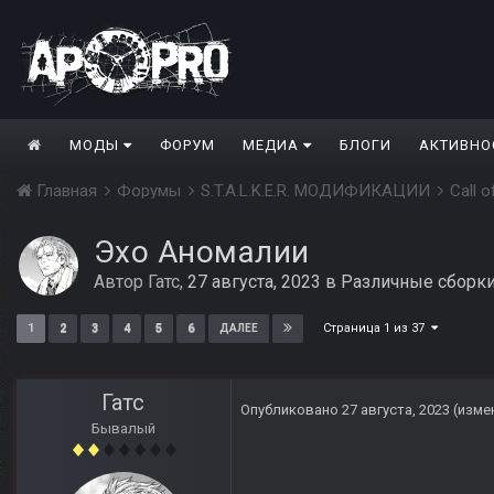
МОДЫ
ФОРУМ
МЕДИА
БЛОГИ
АКТИВНО
Главная
Форумы
S.T.A.L.K.E.R. МОДИФИКАЦИИ
Call 
Эхо Аномалии
Автор
Гатс
,
27 августа, 2023
в
Различные сборк
Страница 1 из 37
1
2
3
4
5
6
ДАЛЕЕ
Гатс
Опубликовано
27 августа, 2023
(изме
Бывалый