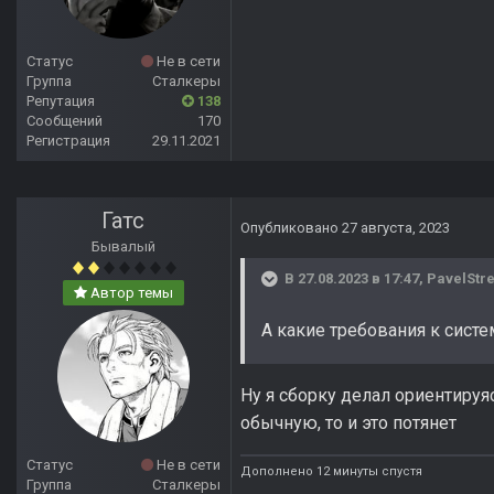
Статус
Не в сети
Группа
Сталкеры
Репутация
138
Сообщений
170
Регистрация
29.11.2021
Гатс
Опубликовано
27 августа, 2023
Бывалый
В 27.08.2023 в 17:47,
PavelStr
Автор темы
А какие требования к систе
Ну я сборку делал ориентируя
обычную, то и это потянет
Статус
Не в сети
Дополнено 12 минуты спустя
Группа
Сталкеры