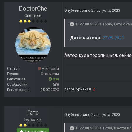
DoctorChe
Опубликовано
27 августа, 2023
Опытный
В 27.08.2023 в 16:45,
Гатс
сказ
Дата выхода:
27.09.2023
Автор куда торопишься, сейчас а
Статус
Не в сети
Группа
Сталкеры
Репутация
274
Сообщений
538
беломорканал
Z
Регистрация
25.07.2020
Гатс
Опубликовано
27 августа, 2023
Бывалый
В 27.08.2023 в 17:04,
DoctorCh
Автор темы