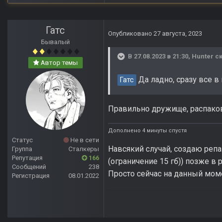
Гатс
Опубликовано
27 августа, 2023
Бывалый
В 27.08.2023 в 21:30,
Hunter
ск
Автор темы
Да ладно, сразу все в
Гатс
Правильно дружище, распаков
Дополнено 4 минуты спустя
Статус
Не в сети
Навсякий случай, создаю репак
Группа
Сталкеры
Репутация
166
(ограничение 15 гб)) позже в
Сообщений
238
Просто сейчас на данный момен
Регистрация
08.01.2022