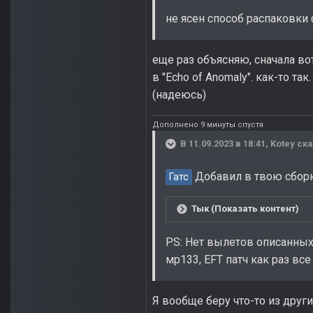
не ясен способ распаковки
еще раз объясняю, сначала во
в "Echo of Anomaly". как-то т
(надеюсь)
Дополнено 9 минуты спустя
В 11.09.2023 в 18:41,
Kotey
ска
Добавил в твою сборку 
Гатс
Тык (Показать контент)
PS: Нет вылетов описанных
мр133, EFT патч как раз все
Я вообще беру что-то из други