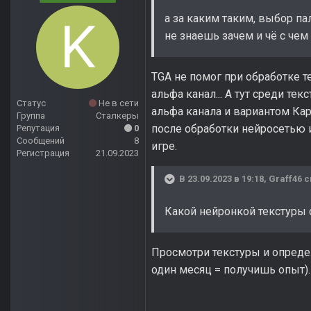
а за каким таким, выбор пал
не знаешь зачем и чё с чем 
TGA не помог при обработке те
альфа канал... А тут среди т
Статус
Не в сети
альфа канала и вариантом Кар
Группа
Сталкеры
после обработки нейросетью 
Репутация
0
Сообщений
8
игре.
Регистрация
21.09.2023
В 23.09.2023 в 19:18,
Graff46
с
Какой нейронкой текстуры 
Просмотри текстуры и определ
один месяц = получишь опыт).