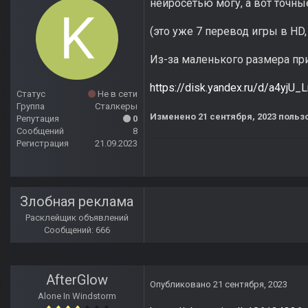
нейросетью могу, а вот точны
(это уже 7 перевод игры в HD
Из-за маленького размера пр
https://disk.yandex.ru/d/a4yjU
Статус
Не в сети
Группа
Сталкеры
Изменено
21 сентября, 2023
пользо
Репутация
0
Сообщений
8
Регистрация
21.09.2023
Злобная реклама
Расклейщик объявлений
Сообщений: 666
AfterGlow
Опубликовано
21 сентября, 2023
Alone In Windstorm