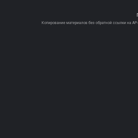
Копирование материалов без обратной ссылки на AP-PR