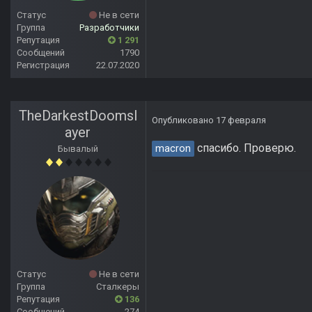
Статус
Не в сети
Группа
Разработчики
Репутация
1 291
Сообщений
1790
Регистрация
22.07.2020
TheDarkestDoomsl
Опубликовано
17 февраля
ayer
спасибо. Проверю.
macron
Бывалый
Статус
Не в сети
Группа
Сталкеры
Репутация
136
Сообщений
274