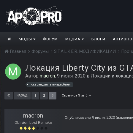
МОДЫ
ФОРУМ
МЕДИА
БЛОГИ
АКТИВНО
Главная
Форумы
S.T.A.L.K.E.R. МОДИФИКАЦИИ
Проч
Локация Liberty City из GT
Автор
macron
,
9 июля, 2020
в
Локации и локаци
локация для тень чернобыля
Страница 3 из 3
1
2
3
НАЗАД
macron
Опубликовано
9 июля, 2020
(изменен
Oblivion Lost Remake