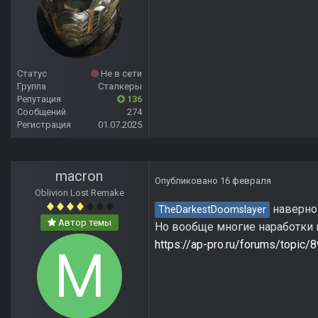
Статус
Не в сети
Группа
Сталкеры
Репутация
136
Сообщений
274
Регистрация
01.07.2025
macron
Опубликовано
16 февраля
Oblivion Lost Remake
наверно 
TheDarkestDoomslayer
Автор темы
Но вообще многие наработки 
https://ap-pro.ru/forums/topic/