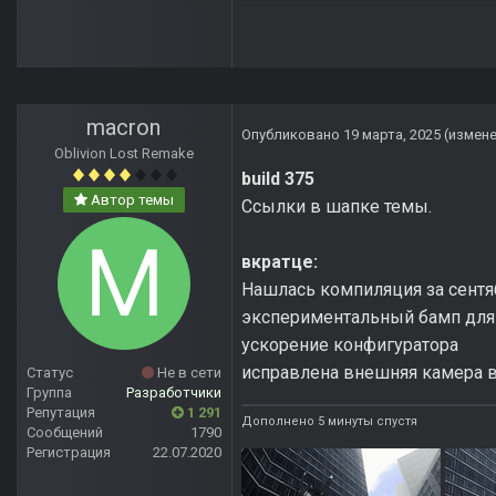
macron
Опубликовано
19 марта, 2025
(измен
Oblivion Lost Remake
build 375
Автор темы
Ссылки в шапке темы.
вкратце:
Нашлась компиляция за сентя
экспериментальный бамп для
ускорение конфигуратора
исправлена внешняя камера 
Статус
Не в сети
Группа
Разработчики
Репутация
1 291
Дополнено 5 минуты спустя
Сообщений
1790
Регистрация
22.07.2020