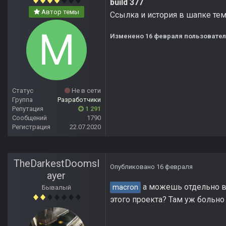
build 377
Автор темы
Ссылка и история в шапке те
Изменено
16 февраля
пользовате
Статус
Не в сети
Группа
Разработчики
Репутация
1 291
Сообщений
1790
Регистрация
22.07.2020
TheDarkestDoomsl
Опубликовано
16 февраля
ayer
а можешь отдельно в
macron
Бывалый
этого проекта? Там уж больн