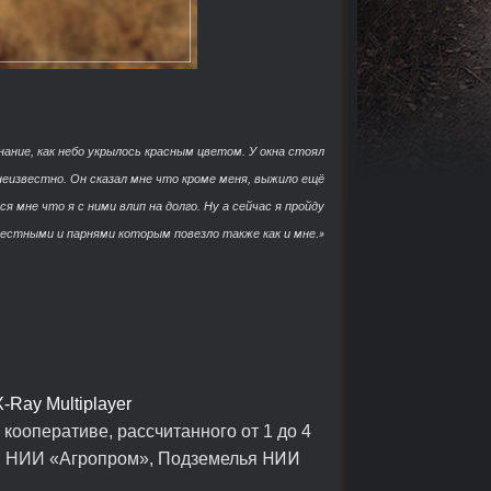
ание, как небо укрылось красным цветом. У окна стоял
неизвестно. Он сказал мне что кроме меня, выжило ещё
 мне что я с ними влип на долго. Ну а сейчас я пройду
 местными и парнями которым повезло также как и мне.
»
X-Ray Multiplayer
кооперативе, рассчитанного от 1 до 4
НИИ
а, НИИ «Агропром», Подземелья