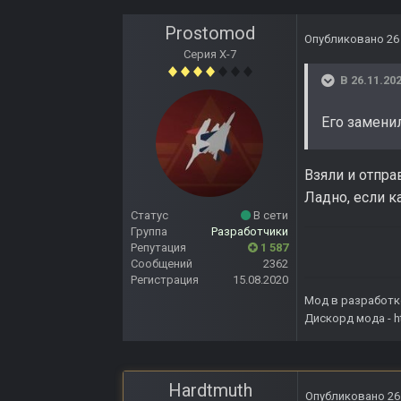
Prostomod
Опубликовано
26
Серия Х-7
В 26.11.202
Его заменил
Взяли и отпра
Ладно, если к
Статус
В сети
Группа
Разработчики
Репутация
1 587
Сообщений
2362
Регистрация
15.08.2020
Мод в разработк
Дискорд мода -
h
Hardtmuth
Опубликовано
26