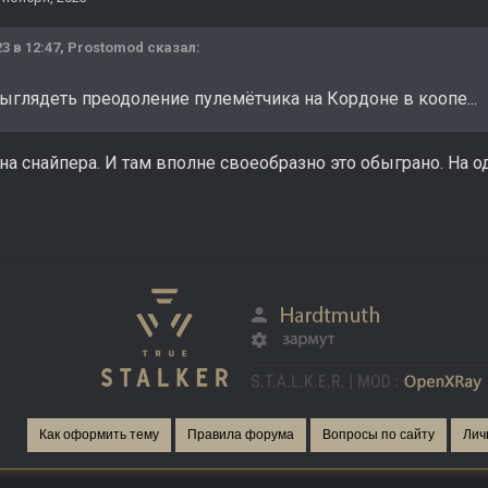
23 в 12:47,
Prostomod
сказал:
выглядеть преодоление пулемётчика на Кордоне в коопе...
на снайпера. И там вполне своеобразно это обыграно. На 
Как оформить тему
Правила форума
Вопросы по сайту
Лич