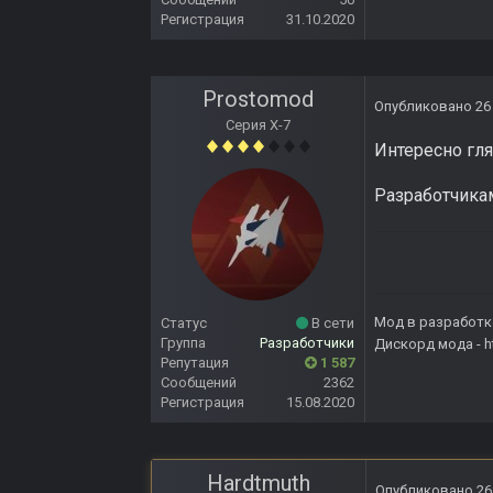
Регистрация
31.10.2020
Prostomod
Опубликовано
26
Серия Х-7
Интересно гля
Разработчика
Мод в разработк
Статус
В сети
Группа
Разработчики
Дискорд мода -
h
Репутация
1 587
Сообщений
2362
Регистрация
15.08.2020
Hardtmuth
Опубликовано
26