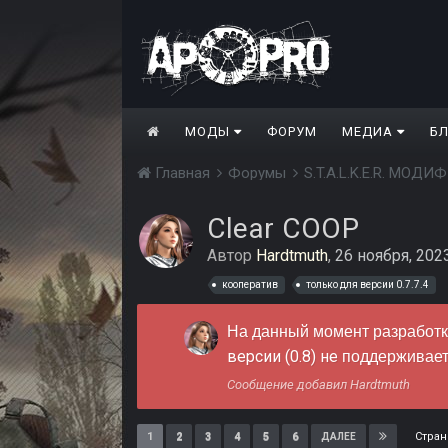
МОДЫ
ФОРУМ
МЕДИА
Б
Главная
Форумы
S.T.A.L.K.E.R. МО
Clear COOP
Автор
Hardtmuth
,
26 ноября, 202
кооператив
только для версии 0.7.7.4
На данный момент разработк
версии (0.8) не
поддерживает
Сообщение добавил Hardtmuth
Стран
1
2
3
4
5
6
ДАЛЕЕ