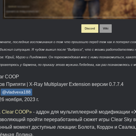
Discord
Wiki
омнате, последние воспоминания о том что произошло перед тем как я потерял созн
объяснил ситуацию. Я чудом выжил после “Выброса”, что с моими работодателями 
в: Юрий, Мурзо и Линдеманн. Он порекомендовал мне с ними познакомиться, кажется
проветрюсь у бармена, по приказу этого мужика Лебедева, как раз познакомлюсь с
ar COOP
в Припяти | X-Ray Multiplayer Extension версии 0.7.7.4
@vladvexa188
6 ноября, 2023 г.
R. Clear COOP»
- аддон для мультиплеерной модификации
«
озволяющий пройти переработанный сюжет игры Clear Sky в 
анный момент доступные локации: Болота, Кордон и Свалк
Тёмная Долина.