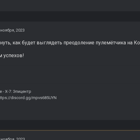
 ноября, 2023
нуть, как будет выглядеть преодоление пулемётчика на Кор
м успехов!
е -
X-7: Эпицентр
ttps://discord.gg/mpvs685UYN
 ноября, 2023