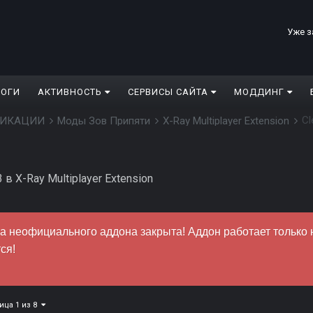
Уже з
ЛОГИ
АКТИВНОСТЬ
СЕРВИСЫ САЙТА
МОДДИНГ
Cl
ДИФИКАЦИИ
Моды Зов Припяти
X-Ray Multiplayer Extension
3
в
X-Ray Multiplayer Extension
а неофициального аддона закрыта! Аддон работает только 
ся!
ица 1 из 8