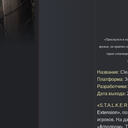
«
Проснулся в к
мужик, он кратко 
трое сталкеро
Название:
Cle
Платформа:
Зо
Разработчики:
Дата выхода:
2
«S.T.A.L.K.E.
Extension
»
, п
игроков. На д
«Агропром»
, 