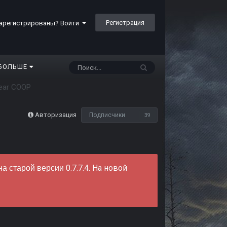
Регистрация
арегистрированы? Войти
БОЛЬШЕ
ear COOP
Авторизация
Подписчики
39
0.7.7.4. На новой
на старой версии