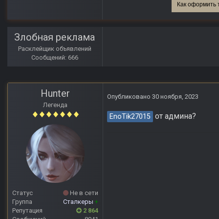
Как оформить 
Злобная реклама
Расклейщик объявлений
Сообщений: 666
Hunter
Опубликовано
30 ноября, 2023
Легенда
от админа?
EnoTik27015
Статус
Не в сети
Группа
Сталкеры
+
Репутация
2 864