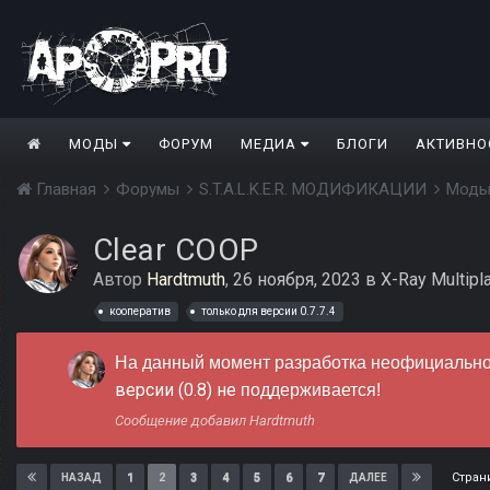
МОДЫ
ФОРУМ
МЕДИА
БЛОГИ
АКТИВНО
Главная
Форумы
S.T.A.L.K.E.R. МОДИФИКАЦИИ
Моды
Clear COOP
Автор
Hardtmuth
,
26 ноября, 2023
в
X-Ray Multipl
кооператив
только для версии 0.7.7.4
На данный момент разработка неофициальног
версии (0.8) не
поддерживается!
Сообщение добавил Hardtmuth
Стран
1
2
3
4
5
6
7
НАЗАД
ДАЛЕЕ