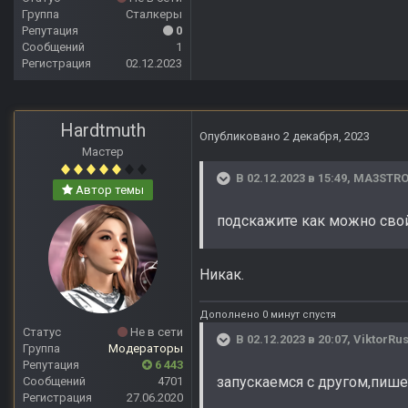
Группа
Сталкеры
Репутация
0
Сообщений
1
Регистрация
02.12.2023
Hardtmuth
Опубликовано
2 декабря, 2023
Мастер
В 02.12.2023 в 15:49,
MA3STR
Автор темы
подскажите как можно свой
Никак.
Дополнено 0 минут спустя
Статус
Не в сети
В 02.12.2023 в 20:07,
ViktorRu
Группа
Модераторы
Репутация
6 443
запускаемся с другом,пише
Сообщений
4701
Регистрация
27.06.2020