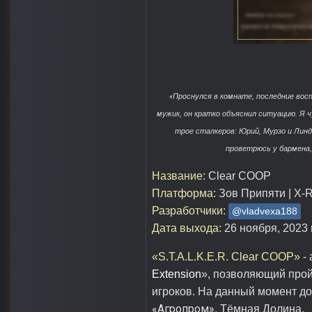
«
Проснулся в комнате, последние восп
мужик, он кратко объяснил ситуацию. Я 
трое сталкеров: Юрий, Мурзо и Линд
проветрюсь у бармена,
Название:
Clear COOP
Платформа:
Зов Припяти | X-Ra
Разработчики:
@vladvexa188
Дата выхода:
26 ноября, 2023 г
«S.T.A.L.K.E.R. Clear COOP»
-
Extension
»
, позволяющий прой
игроков. На данный момент д
«Агропром»
, Тёмная Долина.