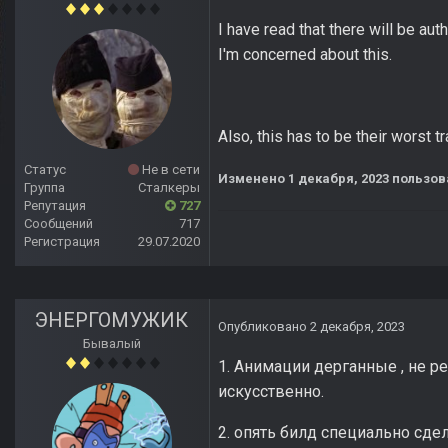
I have read that there will be au
I'm concerned about this.
Also, this has to be their worst 
Статус
Не в сети
Изменено
1 декабря, 2023
пользов
Группа
Сталкеры
Репутация
727
Сообщений
717
Регистрация
29.07.2020
ЭНЕРГОМУЖИК
Опубликовано
2 декабря, 2023
Бывалый
1. Анимации дерганные , не р
искусственно.
2. опять билд специально сдел