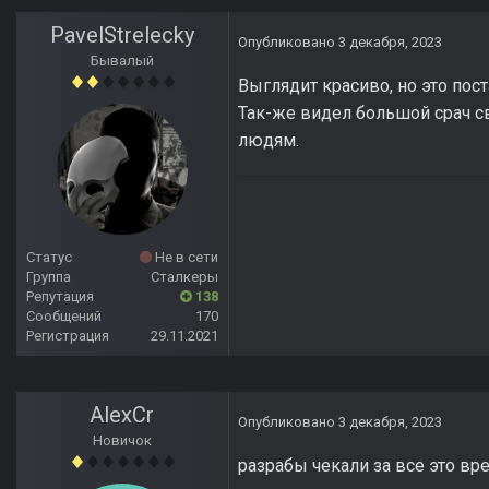
PavelStrelecky
Опубликовано
3 декабря, 2023
Бывалый
Выглядит красиво, но это пос
Так-же видел большой срач св
людям.
Статус
Не в сети
Группа
Сталкеры
Репутация
138
Сообщений
170
Регистрация
29.11.2021
AlexCr
Опубликовано
3 декабря, 2023
Новичок
разрабы чекали за все это вр