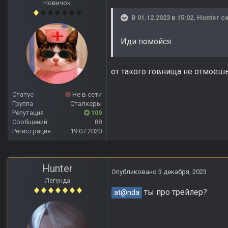
Новичок
В 01.12.2023 в 15:02,
Hunter
ск
Иди помойся.
от такого говнища не отмоешь
Статус
Не в сети
Группа
Сталкеры
Репутация
109
Сообщений
88
Регистрация
19.07.2020
Hunter
Опубликовано
3 декабря, 2023
Легенда
ты про трейлер?
at@nda