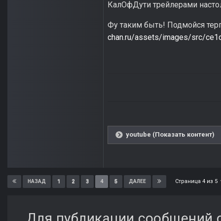
КалОфДути трейлерами настол
Фу таким быть! Подмойся тер
chan.ru/assets/images/src/c
youtube (Показать контент)
Страница 4 из 5
1
2
3
4
5
НАЗАД
ДАЛЕЕ
Для публикации сообщений с