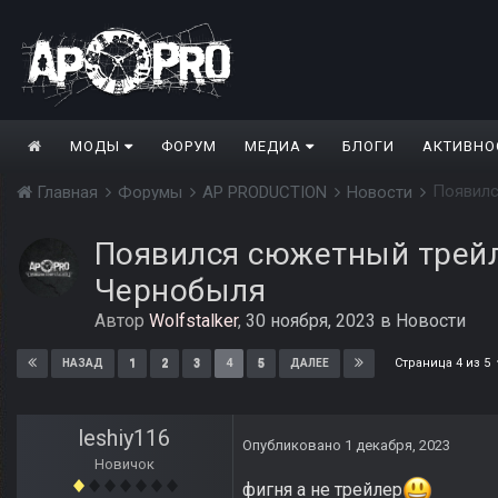
МОДЫ
ФОРУМ
МЕДИА
БЛОГИ
АКТИВНО
Появилс
Главная
Форумы
AP PRODUCTION
Новости
Появился сюжетный трейлер
Чернобыля
Автор
Wolfstalker
,
30 ноября, 2023
в
Новости
Страница 4 из 5
1
2
3
4
5
НАЗАД
ДАЛЕЕ
leshiy116
Опубликовано
1 декабря, 2023
Новичок
фигня а не трейлер