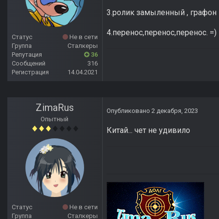
3.ролик замыленный , графон 
4.перенос,перенос,перенос. =
Статус
Не в сети
Группа
Сталкеры
Репутация
36
Сообщений
316
Регистрация
14.04.2021
ZimaRus
Опубликовано
2 декабря, 2023
Опытный
Китай... чет не удивило
Статус
Не в сети
Группа
Сталкеры