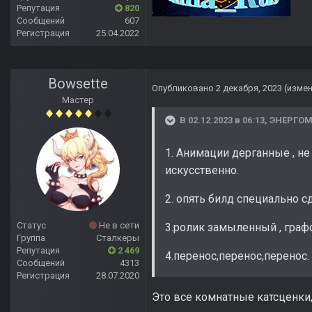
Репутация
820
Сообщений
607
Регистрация
25.04.2022
Bowsette
Опубликовано
2 декабря, 2023
(изме
Мастер
В 02.12.2023 в 06:13,
ЭНЕРГО
1. Анимации дерганные , не
искусственно.
2. опять билд специально с
Статус
Не в сети
3.ролик замыленный , граф
Группа
Сталкеры
Репутация
2 469
4.перенос,перенос,перенос.
Сообщений
4313
Регистрация
28.07.2020
Это все комнатные катсценки, 