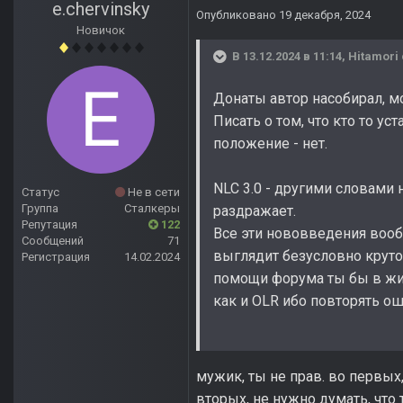
e.chervinsky
Опубликовано
19 декабря, 2024
Новичок
В 13.12.2024 в 11:14,
Hitamori
Донаты автор насобирал, 
Писать о том, что кто то ус
положение - нет.
NLC 3.0 - другими словами
Статус
Не в сети
Группа
Сталкеры
раздражает.
Репутация
122
Все эти нововведения вообщ
Сообщений
71
выглядит безусловно круто,
Регистрация
14.02.2024
помощи форума ты бы в жиз
как и OLR ибо повторять ош
мужик, ты не прав. во первых
вторых, не нужно думать, что 