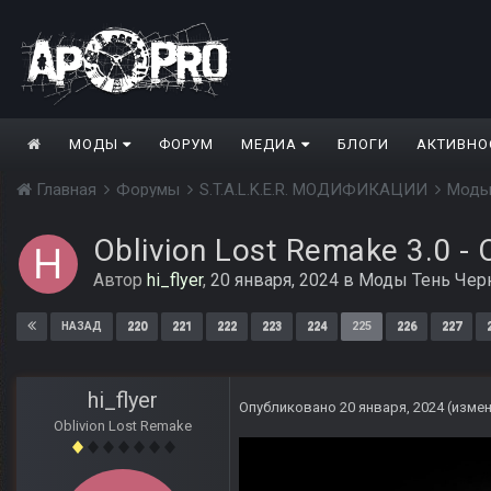
МОДЫ
ФОРУМ
МЕДИА
БЛОГИ
АКТИВНО
Главная
Форумы
S.T.A.L.K.E.R. МОДИФИКАЦИИ
Моды
Oblivion Lost Remake 3.0 -
Автор
hi_flyer
,
20 января, 2024
в
Моды Тень Чер
220
221
222
223
224
225
226
227
НАЗАД
hi_flyer
Опубликовано
20 января, 2024
(изме
Oblivion Lost Remake