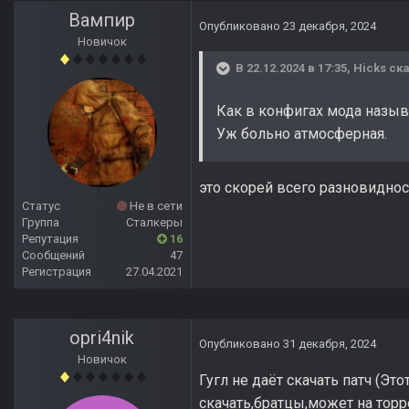
Вампир
Опубликовано
23 декабря, 2024
Новичок
В 22.12.2024 в 17:35,
Hicks
ска
Как в конфигах мода назыв
Уж больно атмосферная.
это скорей всего разновидност
Статус
Не в сети
Группа
Сталкеры
Репутация
16
Сообщений
47
Регистрация
27.04.2021
opri4nik
Опубликовано
31 декабря, 2024
Новичок
Гугл не даёт скачать патч (Эт
скачать,братцы,может на торре