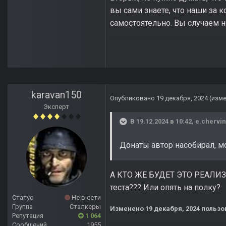
вы сами знаете, что наши за 
самостоятельно. Вы случаем 
karavan150
Опубликовано
19 декабря, 2024
(изм
Эксперт
В 19.12.2024 в 10:42,
e.chervi
Донаты автор насобирал, 
А КТО ЖЕ БУДЕТ ЭТО РЕАЛИЗО
теста??? Или опять на полку?
Статус
Не в сети
Группа
Сталкеры
Изменено
19 декабря, 2024
пользо
Репутация
1 064
Сообщений
1955