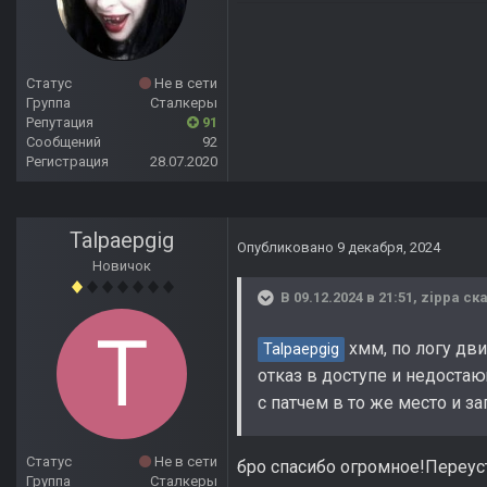
Статус
Не в сети
Группа
Сталкеры
Репутация
91
Сообщений
92
Регистрация
28.07.2020
Talpaepgig
Опубликовано
9 декабря, 2024
Новичок
В 09.12.2024 в 21:51,
zippa
ска
хмм, по логу дви
Talpaepgig
отказ в доступе и недоста
с патчем в то же место и з
Статус
Не в сети
бро спасибо огромное!Переуст
Группа
Сталкеры