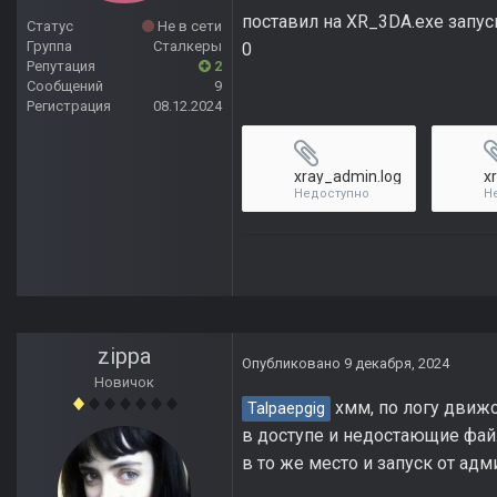
поставил на XR_3DA.exe запус
Статус
Не в сети
Группа
Сталкеры
0
Репутация
2
Сообщений
9
Регистрация
08.12.2024
xray_admin.log
Недоступно
Н
zippa
Опубликовано
9 декабря, 2024
Новичок
хмм, по логу движо
Talpaepgig
в доступе и недостающие фай
в то же место и запуск от ад