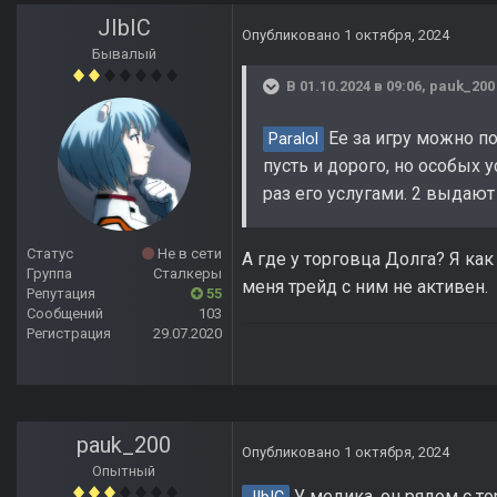
JIbIC
Опубликовано
1 октября, 2024
Бывалый
В 01.10.2024 в 09:06,
pauk_200
Ее за игру можно по
Paralol
пусть и дорого, но особых
раз его услугами. 2 выдают
Статус
Не в сети
А где у торговца Долга? Я как
Группа
Сталкеры
меня трейд с ним не активен.
Репутация
55
Сообщений
103
Регистрация
29.07.2020
pauk_200
Опубликовано
1 октября, 2024
Опытный
У медика, он рядом с то