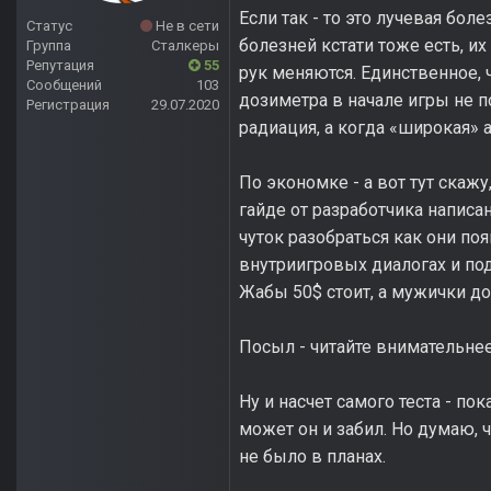
Если так - то это лучевая бол
Статус
Не в сети
болезней кстати тоже есть, и
Группа
Сталкеры
Репутация
55
рук меняются. Единственное, ч
Сообщений
103
дозиметра в начале игры не п
Регистрация
29.07.2020
радиация, а когда «широкая» 
По экономке - а вот тут скаж
гайде от разработчика написа
чуток разобраться как они поя
внутриигровых диалогах и под
Жабы 50$ стоит, а мужички до
Посыл - читайте внимательнее
Ну и насчет самого теста - по
может он и забил. Но думаю, ч
не было в планах.