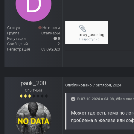
Статус
Не в сети
Группа
Сталкеры
xray_user.log
Репутация
0
Недоступно
Сообщений
2
Регистрация
03.09.2020
pauk_200
Опубликовано
7 октября, 2024
Опытный
В 07.10.2024 в 04:08,
Wlas
сказ
Может где есть тема по ло
проблема в железе или соф