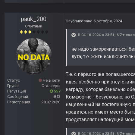
pauk_200
Опубликовано
5 октября, 2024
Опытный
В 04.10.2024 в 23:51,
NZ+
сказ
не надо заморачиваться, бе
лута, т.е. жить исключитель
Т.е. с первого же попавшегос
Статус
Не в сети
идея, особенно при отсутстви
Группа
Сталкеры
награду, которая банально об
Репутация
557
Комфортно - безусловно, но 
Сообщений
843
Регистрация
28.07.2020
нацеленный на постепенную п
нравится, но имеет место быть
представляет на текущий моме
В 04.10.2024 в 23:51,
NZ+
сказ