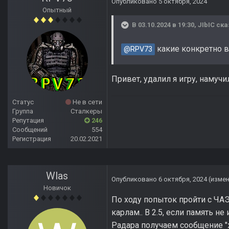
Опубликовано
5 октября, 2024
Опытный
В 03.10.2024 в 19:30,
JIbIC
ска
какие конкретно в
@RPV73
Привет, удалил я игру, намуч
Статус
Не в сети
Группа
Сталкеры
Репутация
246
Сообщений
554
Регистрация
20.02.2021
Wlas
Опубликовано
6 октября, 2024
(изме
Новичок
По ходу попыток пройти с ЧАЭ
карлам.. В 2.5, если память н
Радара получаем сообщение "ж