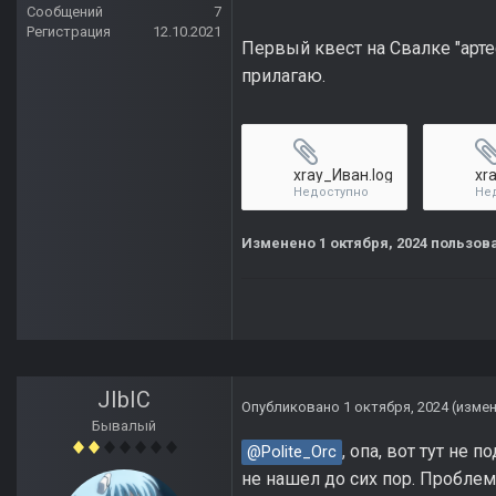
Сообщений
7
Регистрация
12.10.2021
Первый квест на Свалке "арте
прилагаю.
xray_Иван.log
Недоступно
Не
Изменено
1 октября, 2024
пользова
JIbIC
Опубликовано
1 октября, 2024
(изме
Бывалый
, опа, вот тут не
@Polite_Orc
не нашел до сих пор. Проблем