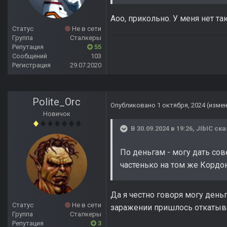
Аоо, прикольно. У меня нет та
Статус
Не в сети
Группа
Сталкеры
Репутация
55
Сообщений
103
Регистрация
29.07.2020
Polite_Orc
Опубликовано
1 октября, 2024
(изме
Новичок
В 30.09.2024 в 19:26,
JIbIC
ска
По деньгам - могу дать со
частенько на том же Кордон
Да я честно говоря могу день
Статус
Не в сети
заражении пришлось откатыва
Группа
Сталкеры
Репутация
3