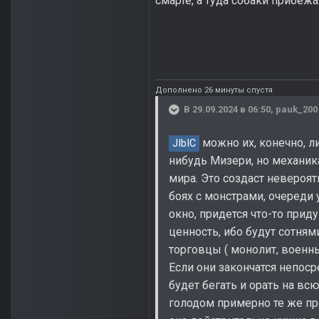
смарте, а туда собаки прибеж
Дополнено 26 минуты спустя
В 29.09.2024 в 06:50,
pauk_200
можно их, конечно, л
JIbIC
нибудь Мизери, но механик
мира. Это создаст невероя
боях с монстрами, очереди 
окно, придется что-то при
ценность, ибо будут сотнями
торговцы ( монолит, военные
Если они закончатся непос
будет бегать и орать на всю
голодом примерно те же пр