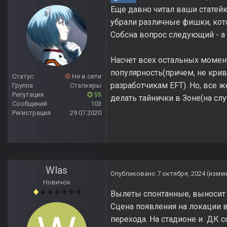
Еще давно читал ваши статейки
убрали различные фишки, кот
Собсна вопрос следующий - а 
Насчет всех остальных момент
популярность(причем, не крив
Статус
Не в сети
разработчикам EFT). Но, все 
Группа
Сталкеры
Репутация
55
делать тайнички в Зоне(на случ
Сообщений
103
Регистрация
29.07.2020
Wlas
Опубликовано
7 октября, 2024
(изме
Новичок
Вылеты спонтанные, выносит т
Сцена появления на локации вс
перехода. На стадионе и ДК 