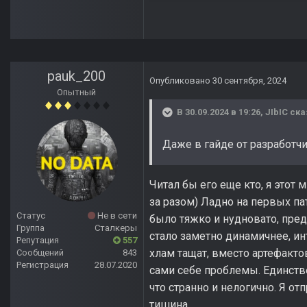
pauk_200
Опубликовано
30 сентября, 2024
Опытный
В 30.09.2024 в 19:26,
JIbIC
ска
Даже в гайде от разработчи
Читал бы его еще кто, я этот 
за разом) Ладно на первых пат
Статус
Не в сети
было тяжко и нудновато, пред
Группа
Сталкеры
стало заметно динамичнее, ин
Репутация
557
хлам тащат, вместо артефактов
Сообщений
843
Регистрация
28.07.2020
сами себе проблемы. Единств
что странно и нелогично. Я о
тишина.