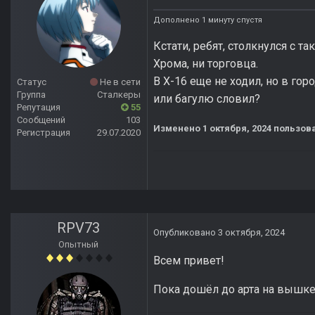
Дополнено 1 минуту спустя
Кстати, ребят, столкнулся с т
Хрома, ни торговца.
В Х-16 еще не ходил, но в гор
Статус
Не в сети
Группа
Сталкеры
или багулю словил?
Репутация
55
Сообщений
103
Изменено
1 октября, 2024
пользова
Регистрация
29.07.2020
RPV73
Опубликовано
3 октября, 2024
Опытный
Всем привет!
Пока дошёл до арта на вышке