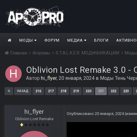
МОДЫ
ФОРУМ
МЕДИА
БЛОГИ
АКТИВНО
Главная
Форумы
S.T.A.L.K.E.R. МОДИФИКАЦИИ
Моды
Oblivion Lost Remake 3.0 -
Автор
hi_flyer
,
20 января, 2024
в
Моды Тень Чер
216
217
218
219
220
221
222
223
НАЗАД
hi_flyer
Опубликовано
20 января, 2024
(изме
Oblivion Lost Remake