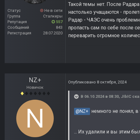
Такой темы нет. После Радар
Статус
Не в сети
настолько учащаются - проле
Группа
Сталкеры
Радар - ЧАЭС очень проблемны
Репутация
557
пропасть сам по себе после с
Сообщений
843
Регистрация
28.07.2020
переварить огромное количес
NZ+
Опубликовано
8 октября, 2024
Новичок
В 06.10.2024 в 08:30,
JIbIC
ска
немного не понял, в
@NZ+
... Их удалили и вы этим был