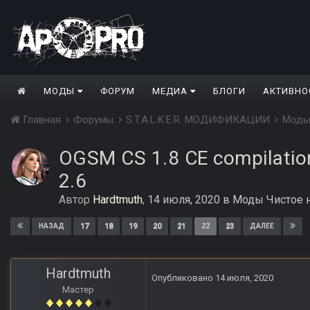
МОДЫ
ФОРУМ
МЕДИА
БЛОГИ
АКТИВНО
Главная
Форумы
S.T.A.L.K.E.R. МОДИФИКАЦИИ
Моды
OGSM CS 1.8 CE compilatio
2.6
Автор
Hardtmuth
,
14 июля, 2020
в
Моды Чистое 
17
18
19
20
21
22
23
НАЗАД
ДАЛЕЕ
Hardtmuth
Опубликовано
14 июля, 2020
Мастер