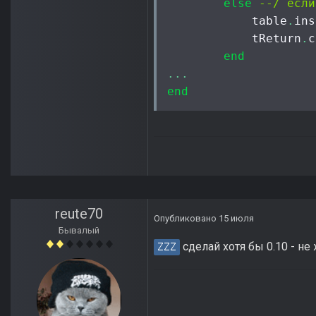
else
--/ если
            table
.
ins
            tReturn
.
c
end
...
end
reute70
Опубликовано
15 июля
Бывалый
сделай хотя бы 0.10 - не
ZZZ