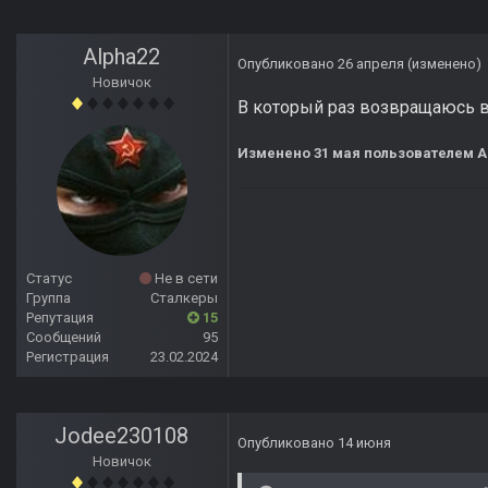
Alpha22
Опубликовано
26 апреля
(изменено)
Новичок
В который раз возвращаюсь в 
Изменено
31 мая
пользователем A
Статус
Не в сети
Группа
Сталкеры
Репутация
15
Сообщений
95
Регистрация
23.02.2024
Jodee230108
Опубликовано
14 июня
Новичок