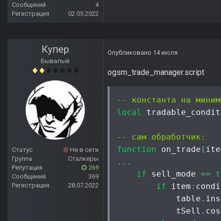
Сообщений
4
Регистрация
02.05.2022
Купер
Опубликовано
14 июля
Бывалый
ogsm_trade_manager.script
-- константа на миним
local
 tradable_condit
-- сам обработчик:
function
 on_trade
(
ite
Статус
Не в сети
Группа
Сталкеры
...
Репутация
269
if
 sell_mode 
==
t
Сообщений
369
Регистрация
28.07.2022
if
 item
:
condi
            table
.
ins
            tSell
.
cos