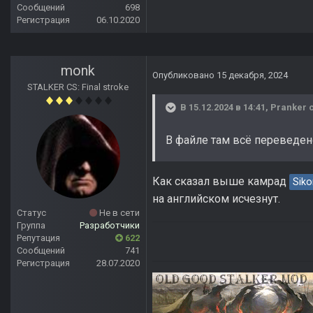
Сообщений
698
Регистрация
06.10.2020
monk
Опубликовано
15 декабря, 2024
STALKER CS: Final stroke
В 15.12.2024 в 14:41,
Pranker
с
В файле там всё переведено 
Как сказал выше камрад
Siko
на английском исчезнут.
Статус
Не в сети
Группа
Разработчики
Репутация
622
Сообщений
741
Регистрация
28.07.2020