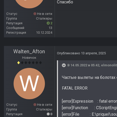
Спасибо
Статус
Не в сети
Группа
Сталкеры
Репутация
2
Сообщений
13
Регистрация
10.12.2024
Walten_Afton
Опубликовано
13 апреля, 2025
Новичок
В 14.05.2022 в 05:42,
elmonoli
Частые вылеты на болотах 
FATAL ERROR
[error]Expression : fatal error
Статус
Не в сети
[error]Function : CScriptEngi
Группа
Сталкеры
[error]File : E:\priquel\sou
Репутация
0