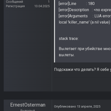
Сообщений
1
[error]Line : 180
Регистрация
13.04.2025
[error]Description : <no expr
[error]Arguments : LUA error: 
local 'killer_name' (a nil value)
stack trace:
Вылетает при убийстве мной
вылеты.
Подскажи что делать? Я себе
ErnestOsterman
Опубликовано
13 апреля, 2025
Бывалый