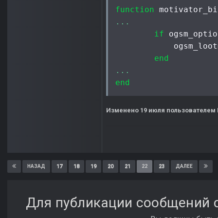
function
 motivator_bi
...
if
 ogsm_optio
            ogsm_loot
end
...
end
Изменено
19 июля
пользователем 
17
18
19
20
21
22
23
НАЗАД
ДАЛЕЕ
Для публикации сообщений с