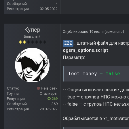
Сообщений
4
Регистрация
02.05.2022
Купер
Опубликовано
19 июля
(изменено)
Бывалый
, штатный файл для настр
ZZZ
ogsm_options.script
Параметр:
loot_money 
=
false
-
Статус
Не в сети
-- Опция включает снятие ден
Группа
Сталкеры
-- true — с трупов НПС можно
Репутация
269
-- false — с трупов НПС нельз
Сообщений
369
Регистрация
28.07.2022
Обрабатывается в xr_motivator.