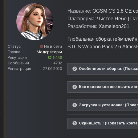
Название:
OGSM CS 1.8 CE com
Платформа:
Чистое Небо |
Пат
Разработчик:
Xameleon201
Глобальная сборка геймплейн
Статус
Не в сети
STCS Weapon Pack 2.6 AtmosFear
Группа
Модераторы
Репутация
6 443
Сообщений
4702
Регистрация
27.06.2020
Особенности сборки: (Показа
Как правильно выложить лог
Загрузка и установка: (Пока
Скриншоты: (Показать конте