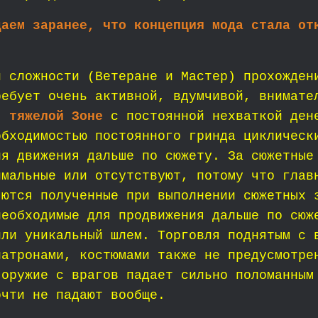
даем заранее, что концепция мода стала от
.
й сложности (Ветеране и Мастер) прохожден
ребует очень активной, вдумчивой, внимате
, тяжелой Зоне
с постоянной нехваткой дене
обходимостью постоянного гринда циклическ
ля движения дальше по сюжету. За сюжетные
имальные или отсутствуют, потому что глав
яются полученные при выполнении сюжетных 
необходимые для продвижения дальше по сюж
или уникальный шлем. Торговля поднятым с 
патронами, костюмами также не предусмотре
 оружие с врагов падает сильно поломанным
очти не падают вообще.