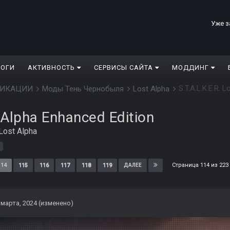
Уже з
ЛОГИ
АКТИВНОСТЬ
СЕРВИСЫ САЙТА
МОДДИНГ
S.T.A.L.K.E.R. 
ДИФИКАЦИИ
Моды Тень Чернобыля
Lost Alpha
t Alpha Enhanced Edition
Lost Alpha
Страница 114 из 22
114
115
116
117
118
119
ДАЛЕЕ
 марта, 2024
(изменено)