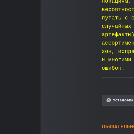
локациям,
вероятнос
путать с 
случайных
артефакты
ассортиме
зон, испр
и многими
ошибок.
Установка 
ОБЯЗАТЕЛЬНО