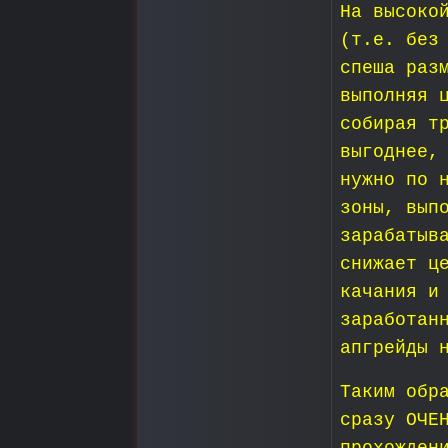
На высоко
(т.е. без
спеша раз
выполняя 
собирая т
выгоднее,
нужно по 
зоны, вып
зарабатыв
снижает ц
качания и
заработан
апгрейды 
Таким обр
сразу ОЧЕ