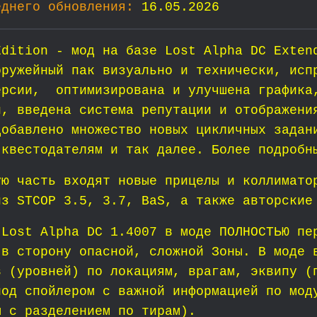
еднего обновления:
16.05.2026
Edition - мод на базе Lost Alpha DC Exte
оружейный пак визуально и технически, исп
ерсии, оптимизирована и улучшена графика
й, введена система репутации и отображени
добавлено множество новых цикличных задан
 квестодателям и так далее. Более подробн
ую часть входят новые прицелы и коллимато
из STCOP 3.5, 3.7, BaS, а также авторские
 Lost Alpha DC 1.4007 в моде ПОЛНОСТЬЮ пе
 в сторону опасной, сложной Зоны. В моде 
в (уровней) по локациям, врагам, эквипу (
под спойлером с важной информацией по мод
ы с разделением по тирам).