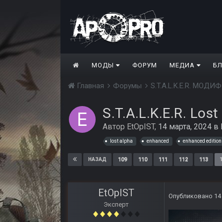
МОДЫ
ФОРУМ
МЕДИА
Б
Главная
Форумы
S.T.A.L.K.E.R. МО
S.T.A.L.K.E.R. Los
Автор
EtOpIST
,
14 марта, 2024
в
lost alpha
enhanced
enhanced edition
109
110
111
112
113
НАЗАД
EtOpIST
Опубликовано
14
Эксперт