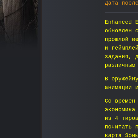
Дата посл
Enhanced 
обновлен 
прошлой в
и геймпле
задания, 
различным
В оружейн
анимации 
Со времен
экономика
из 4 тиро
почитать 
карта Зон