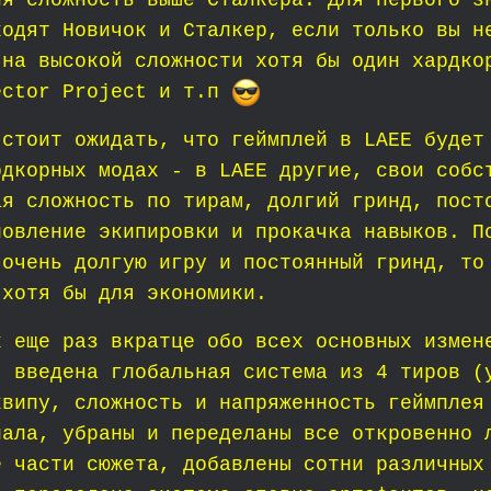
ия сложность выше Сталкера. Для первого з
ходят Новичок и Сталкер, если только вы н
 на высокой сложности хотя бы один хардко
ector Project и т.п
 стоит ожидать, что геймплей в LAEE будет
рдкорных модах - в LAEE другие, свои собс
ая сложность по тирам, долгий гринд, пост
новление экипировки и прокачка навыков. П
 очень долгую игру и постоянный гринд, то
 хотя бы для экономики.
к еще раз вкратце обо всех основных измен
: введена глобальная система из 4 тиров (
квипу, сложность и напряженность геймплея
нала, убраны и переделаны все откровенно 
е части сюжета, добавлены сотни различных