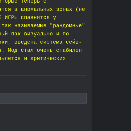
оторые теперь с
ятся в аномальных зонах (не
Е ИГРЫ спавнятся у
 так называемые "рандомные"
ный пак визуально и по
ики, введена система сейв-
в. Мод стал очень стабилен
вылетов и критических