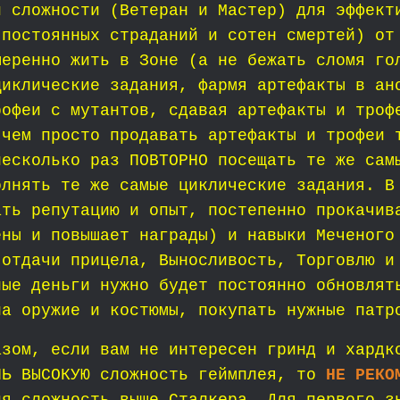
й сложности (Ветеран и Мастер) для эффект
 постоянных страданий и сотен смертей) от
меренно жить в Зоне (а не бежать сломя го
циклические задания, фармя артефакты в ан
рофеи с мутантов, сдавая артефакты и троф
 чем просто продавать артефакты и трофеи 
несколько раз ПОВТОРНО посещать те же сам
олнять те же самые циклические задания.
В
ать репутацию и опыт, постепенно прокачив
ены и повышает награды) и навыки Меченого
 отдачи прицела, Выносливость, Торговлю и
ные деньги нужно будет постоянно обновлят
на оружие и костюмы, покупать нужные патр
азом, если вам не интересен гринд и хардк
НЬ ВЫСОКУЮ сложность геймплея, то
НЕ РЕКО