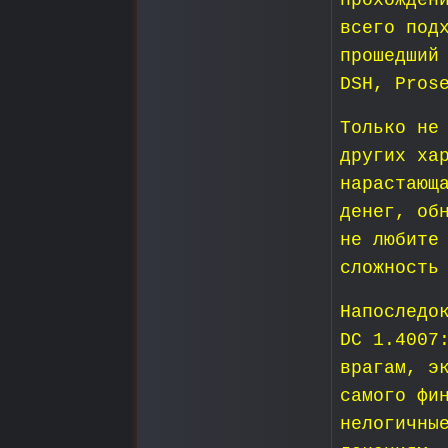
прохожден
всего под
прошедший
DSH, Pros
Только не
других ха
нарастающ
денег, об
не любите
сложность
Напоследо
DC 1.4007
врагам, э
самого фи
нелогичны