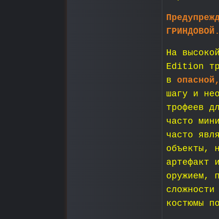
Предупреж
ГРИНДОВОЙ
На высоко
Edition т
в
опасной
шагу и не
трофеев д
часто мин
часто явл
объекты, 
артефакт 
оружием, 
сложности
костюмы п