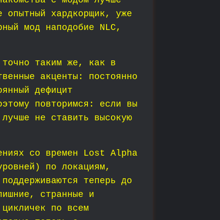
накомства с модом лучше
е опытный хардкорщик, уже
рный мод наподобие NLC,
 точно таким же, как в
твенные акценты: постоянно
оянный дефицит
оэтому повторимся: если вы
 лучше не ставить высокую
ениях со времен Lost Alpha
уровней) по локациям,
 поддерживаются теперь до
лишние, странные и
 цикличек по всем