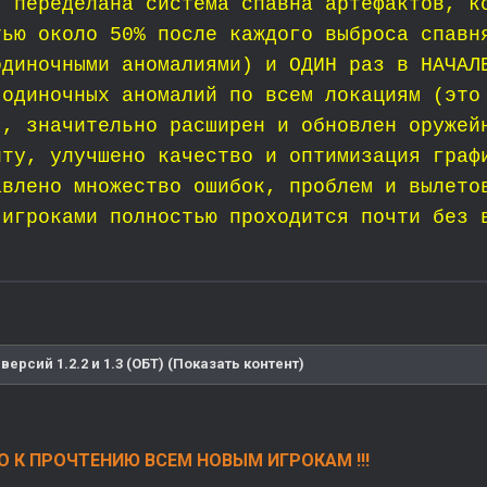
 переделана система спавна артефактов, к
тью около 50% после каждого выброса спавн
одиночными аномалиями) и ОДИН раз в НАЧАЛ
 одиночных аномалий по всем локациям (это
), значительно расширен и обновлен оружей
нту, улучшено качество и оптимизация граф
авлено множество ошибок, проблем и вылето
 игроками полностью проходится почти без 
версий 1.2.2 и 1.3 (ОБТ) (Показать контент)
 К ПРОЧТЕНИЮ ВСЕМ НОВЫМ ИГРОКАМ !!!