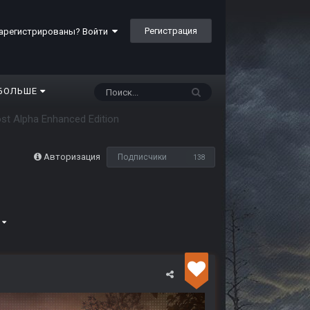
Регистрация
арегистрированы? Войти
БОЛЬШЕ
Lost Alpha Enhanced Edition
Авторизация
Подписчики
138
3