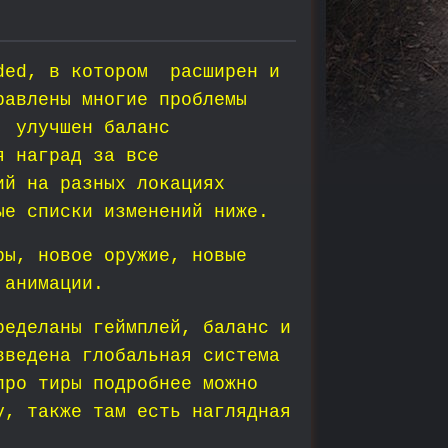
nded, в котором расширен и
равлены многие проблемы
, улучшен баланс
я наград за все
ий на разных локациях
ые списки изменений ниже.
ры, новое оружие, новые
 анимации.
ределаны геймплей, баланс и
введена глобальная система
про тиры подробнее можно
у, также там есть наглядная