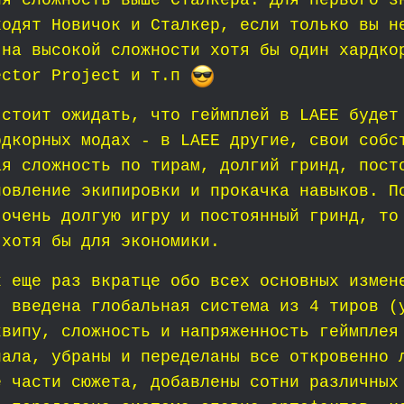
ия сложность выше Сталкера. Для первого з
ходят Новичок и Сталкер, если только вы н
 на высокой сложности хотя бы один хардко
ector Project и т.п
 стоит ожидать, что геймплей в LAEE будет
рдкорных модах - в LAEE другие, свои собс
ая сложность по тирам, долгий гринд, пост
новление экипировки и прокачка навыков. П
 очень долгую игру и постоянный гринд, то
 хотя бы для экономики.
к еще раз вкратце обо всех основных измен
: введена глобальная система из 4 тиров (
квипу, сложность и напряженность геймплея
нала, убраны и переделаны все откровенно 
е части сюжета, добавлены сотни различных