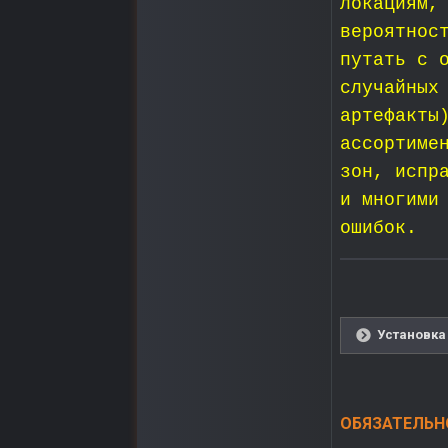
локациям,
вероятнос
путать с 
случайных
артефакты
ассортиме
зон, испр
и многими
ошибок.
Установка 
ОБЯЗАТЕЛЬНО