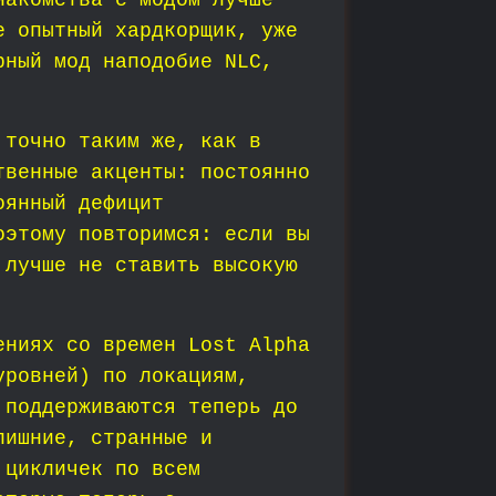
накомства с модом лучше
е опытный хардкорщик, уже
рный мод наподобие NLC,
 точно таким же, как в
твенные акценты: постоянно
оянный дефицит
оэтому повторимся: если вы
 лучше не ставить высокую
ениях со времен Lost Alpha
уровней) по локациям,
 поддерживаются теперь до
лишние, странные и
 цикличек по всем