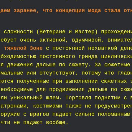
даем заранее, что концепция мода стала от
.
й сложности (Ветеране и Мастер) прохожден
ребует очень активной, вдумчивой, внимате
, тяжелой Зоне
с постоянной нехваткой дене
обходимостью постоянного гринда циклическ
ля движения дальше по сюжету. За сюжетные
имальные или отсутствуют, потому что глав
яются полученные при выполнении сюжетных 
необходимые для продвижения дальше по сюж
или уникальный шлем. Торговля поднятым с 
патронами, костюмами также не предусмотре
 оружие с врагов падает сильно поломанным
очти не падают вообще.