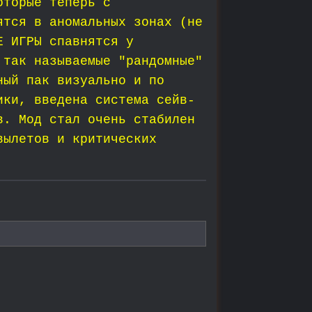
оторые теперь с
ятся в аномальных зонах (не
Е ИГРЫ спавнятся у
 так называемые "рандомные"
ный пак визуально и по
ики, введена система сейв-
в. Мод стал очень стабилен
вылетов и критических