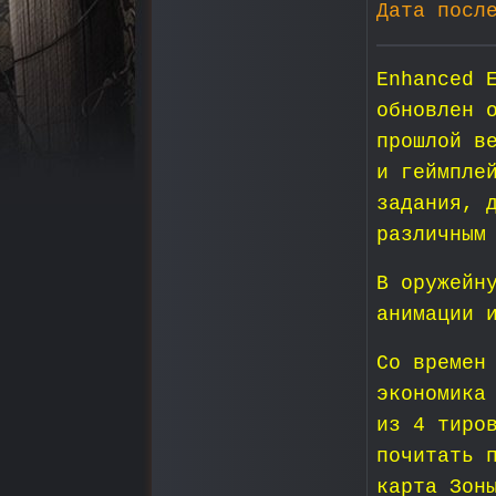
Дата посл
Enhanced 
обновлен 
прошлой в
и геймпле
задания, 
различным
В оружейн
анимации 
Со времен
экономика
из 4 тиро
почитать 
карта Зон