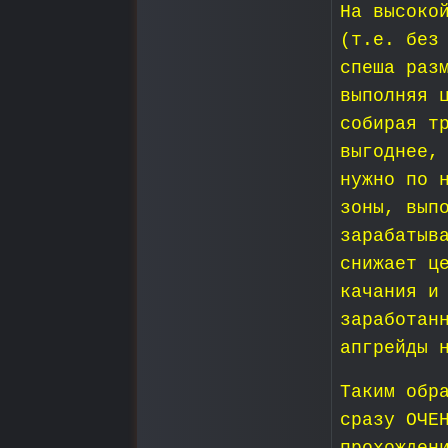
На высоко
(т.е. без
спеша раз
выполняя 
собирая т
выгоднее,
нужно по 
зоны, вып
зарабатыв
снижает ц
качания и
заработан
апгрейды 
Таким обр
сразу ОЧЕ