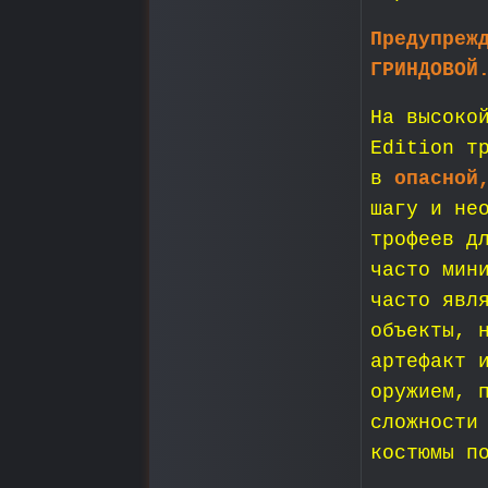
Предупреж
ГРИНДОВОЙ
На высоко
Edition т
в
опасной
шагу и не
трофеев д
часто мин
часто явл
объекты, 
артефакт 
оружием, 
сложности
костюмы п