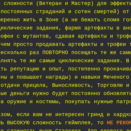
й сложности (Ветеран и Мастер) для эффект
 постоянных страданий и сотен смертей) от
меренно жить в Зоне (а не бежать сломя го
циклические задания, фармя артефакты в ан
рофеи с мутантов, сдавая артефакты и троф
 чем просто продавать артефакты и трофеи 
несколько раз ПОВТОРНО посещать те же сам
олнять те же самые циклические задания.
В
ать репутацию и опыт, постепенно прокачив
ены и повышает награды) и навыки Меченого
 отдачи прицела, Выносливость, Торговлю и
ные деньги нужно будет постоянно обновлят
на оружие и костюмы, покупать нужные патр
азом, если вам не интересен гринд и хардк
НЬ ВЫСОКУЮ сложность геймплея, то
НЕ РЕКО