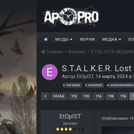
МОДЫ
ФОРУМ
МЕДИА
Б
Главная
Форумы
S.T.A.L.K.E.R. МО
S.T.A.L.K.E.R. Los
Автор
EtOpIST
,
14 марта, 2024
в
lost alpha
enhanced
enhanced edition
112
113
114
115
116
НАЗАД
EtOpIST
Опубликовано
14
Эксперт