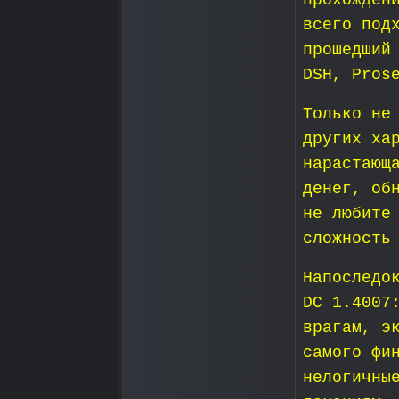
прохожден
всего под
прошедший
DSH, Pros
Только не
других ха
нарастающ
денег, об
не любите
сложность
Напоследо
DC 1.4007
врагам, э
самого фи
нелогичны