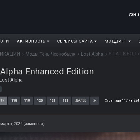
Уже з
ЛОГИ
АКТИВНОСТЬ
СЕРВИСЫ САЙТА
МОДДИНГ
S.T.A.L.K.E.R. 
ДИФИКАЦИИ
Моды Тень Чернобыля
Lost Alpha
t Alpha Enhanced Edition
Lost Alpha
Страница 117 из 22
117
118
119
120
121
122
ДАЛЕЕ
 марта, 2024
(изменено)