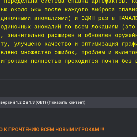
 переделана система спавна артефактов, к
тью около 50% после каждого выброса спавн
одиночными аномалиями) и ОДИН раз в НАЧАЛ
 одиночных аномалий по всем локациям (это
), значительно расширен и обновлен оружей
нту, улучшено качество и оптимизация граф
авлено множество ошибок, проблем и вылето
 игроками полностью проходится почти без 
версий 1.2.2 и 1.3 (ОБТ) (Показать контент)
 К ПРОЧТЕНИЮ ВСЕМ НОВЫМ ИГРОКАМ !!!