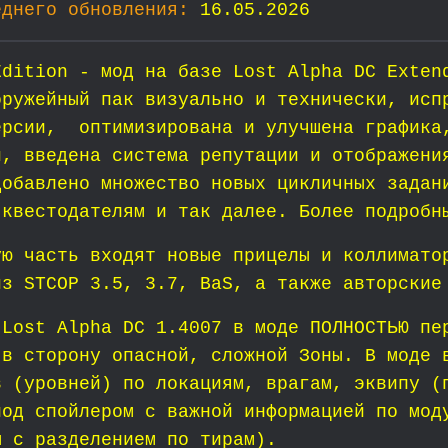
еднего обновления:
16.05.2026
Edition - мод на базе Lost Alpha DC Exte
оружейный пак визуально и технически, исп
ерсии, оптимизирована и улучшена графика
й, введена система репутации и отображени
добавлено множество новых цикличных задан
 квестодателям и так далее. Более подробн
ую часть входят новые прицелы и коллимато
из STCOP 3.5, 3.7, BaS, а также авторские
 Lost Alpha DC 1.4007 в моде ПОЛНОСТЬЮ пе
 в сторону опасной, сложной Зоны. В моде 
в (уровней) по локациям, врагам, эквипу (
под спойлером с важной информацией по мод
ы с разделением по тирам).