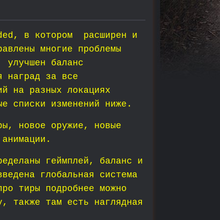
nded, в котором расширен и
равлены многие проблемы
, улучшен баланс
я наград за все
ий на разных локациях
ые списки изменений ниже.
ры, новое оружие, новые
 анимации.
ределаны геймплей, баланс и
введена глобальная система
про тиры подробнее можно
у, также там есть наглядная