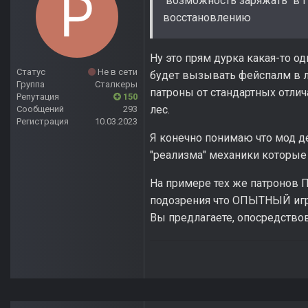
возможность заряжать в ПМ
восстановлению
Ну это прям дурка какая-то од
Статус
Не в сети
будет вызывать фейспалм в л
Группа
Сталкеры
патроны от стандартных отлич
Репутация
150
лес.
Сообщений
293
Регистрация
10.03.2023
Я конечно понимаю что мод де
"реализма" механики которые
На примере тех же патронов 
подозрения что ОПЫТНЫЙ игро
Вы предлагаете, опосредствов