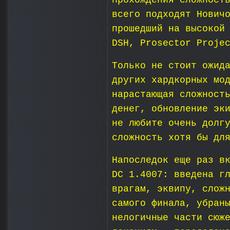
прохождения сложност
всего подходят Нович
прошедший на высокой
DSH, Prosector Proje
Только не стоит ожид
других хардкорных мо
нарастающая сложност
денег, обновление эк
не любите очень долг
сложность хотя бы дл
Напоследок еще раз в
DC 1.4007: введена г
врагам, эквипу, слож
самого финала, убран
нелогичные части сюж