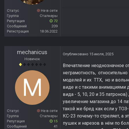
Статус
Не в сети
Группа
Сталкеры
Репутация
72
Сообщений
209
Регистрация
18.06.2022
mechanicus
Опубликовано
15 июля, 2025
Новичок
Впечатление неоднозначное от
неграмотность, относительно 
моделей и их ТТХ, но и вольн
виде и с такими анимациями д
вида - 5, 10, 20 и 35 патронов
увеличение магазина до 14 пат
такой же бред как если у ТОЗ
Статус
Не в сети
КС-23 почему-то стреляет, а 
Группа
Сталкеры
Репутация
15
пушек и нарезов в нём по бо
Сообщений
41