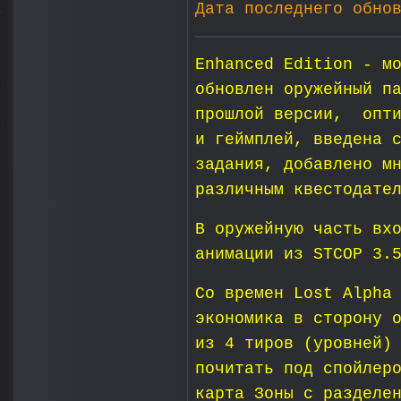
Дата последнего обно
Enhanced Edition - м
обновлен оружейный п
прошлой версии, опти
и геймплей, введена 
задания, добавлено м
различным квестодате
В оружейную часть вх
анимации из STCOP 3.
Со времен Lost Alpha
экономика в сторону 
из 4 тиров (уровней)
почитать под спойлер
карта Зоны с разделе