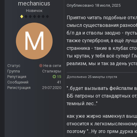
mechanicus
Опубликовано
18 июля, 2025
Новичок
Приятно читать подобные откл
смысл существования разнооб
б/п да и стволы заодно - пуст
также суперброня, а ещё луч
странника - такие в клубах сто
ты крутан, у тебя всё супер! Г
реализм, мы и так за день уст
Статус
Не в сети
Группа
Сталкеры
Репутация
15
Дополнено 25 минуты спустя
Сообщений
41
"..будет вызывать фейспалм в
Регистрация
29.07.2020
ББ патроны от стандартных от
темный лес..."
как уже жирно намекнул выше
относится к легкомысленному
поэтому "...Ну это прям дурка 