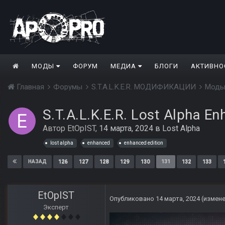
МОДЫ
ФОРУМ
МЕДИА
БЛОГИ
АКТИВНО
Главная
Форумы
S.T.A.L.K.E.R. МОДИФИКАЦИИ
Моды
S.T.A.L.K.E.R. Lost Alpha En
Автор
EtOpIST
,
14 марта, 2024
в
Lost Alpha
lost alpha
enhanced
enhanced edition
126
127
128
129
130
131
132
133
НАЗАД
EtOpIST
Опубликовано
14 марта, 2024
(измен
Эксперт