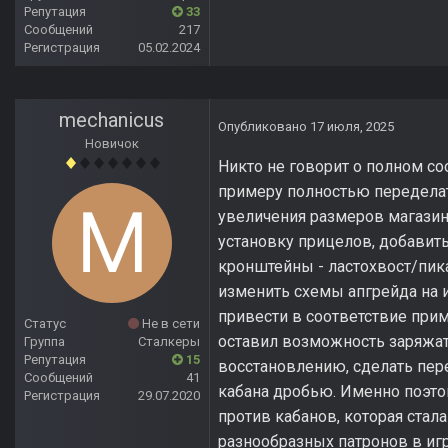
Репутация
33
Сообщений
217
Регистрация
05.02.2024
mechanicus
Опубликовано
17 июля, 2025
Новичок
Никто не говорит о полном со
примеру полностью переделат
увеличения размеров магазина
установку прицелов, добавит
кронштейны - ластохвост/пик
изменить схемы апгрейда на 
привести в соответствие приме
Статус
Не в сети
оставил возможность заряжат
Группа
Сталкеры
Репутация
15
восстановлению, сделать пере
Сообщений
41
кабана дробью. Именно поэто
Регистрация
29.07.2020
против кабанов, которая стал
разнообразных патронов в игр