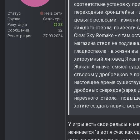
соответствие установку пр
переходные кронштейны - л
Статус
Не в сети
Группа
Сталкеры
цевья с рельсами - измени
Репутация
33
каждого ствола, привести в
Сообщений
32
Clear Sky Remake - я там о
Регистрация
27.09.2024
магазина ствол не подлежа
гладкоствола - в жизни вы
хитроумный литовец Якан из
Жакан. А иначе смысл суще
стволом у дробовиков в пр
настоящее время существуе
дробовых снарядов(заряд д
нарезного ствола - повыше
хотите создать новую верс
У игры есть свои рельсы и ме
начинается "а вот я счас как 
игра, не википедия на движке