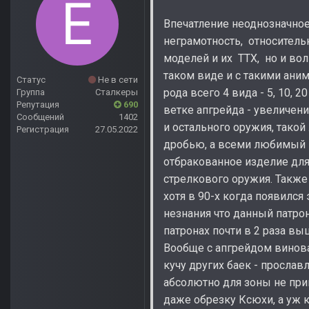
Впечатление неоднозначное
неграмотность, относительн
моделей и их ТТХ, но и вол
таком виде и с такими аним
Статус
Не в сети
рода всего 4 вида - 5, 10, 
Группа
Сталкеры
Репутация
690
ветке апгрейда - увеличени
Сообщений
1402
и остального оружия, такой 
Регистрация
27.05.2022
дробью, а всеми любимый КС
отбракованное изделие для
стрелкового оружия. Также
хотя в 90-х когда появился
незнания что данный патро
патронах почти в 2 раза вы
Вообще с апгрейдом винов
кучу других баек - прославл
абсолютно для зоны не при
даже обрезку Ксюхи, а уж к