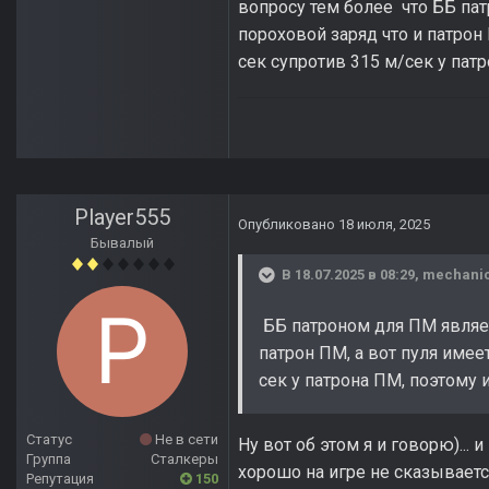
вопросу тем более что ББ пат
пороховой заряд что и патрон
сек супротив 315 м/сек у пат
Player555
Опубликовано
18 июля, 2025
Бывалый
В 18.07.2025 в 08:29,
mechani
ББ патроном для ПМ являет
патрон ПМ, а вот пуля имее
сек у патрона ПМ, поэтому 
Статус
Не в сети
Ну вот об этом я и говорю).
Группа
Сталкеры
хорошо на игре не сказывает
Репутация
150