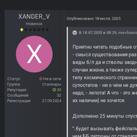
XANDER_V
Опубликовано
18 июля, 2025
Новичок
В 18.07.2025 в 08:29,
mechani
Приятно читать подобные о
- смысл существования раз
виды б/п да и стволы заодн
случаи жизни, а также суп
типу космического странника
Статус
Не в сети
Группа
Сталкеры
супостатов - ни о чём не д
Репутация
33
надо, - лепота! А что - это
Сообщений
32
их наличии) не хочется.
Регистрация
27.09.2024
Дополнено 25 минуты спус
"..будет вызывать фейспалм
чем ББ патроны от стандарт