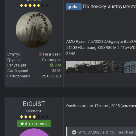
По поиску инструмент
greker
AMD Ryzen 7 5700X3D;Gigabyte B550 AO
512GB+Samsung SSD 980 M.2 1Tb+WD Ca
25H2
Статус
Не в сети
Группа
Сталкеры
Репутация
880
Сообщений
3363
Регистрация
29.07.2020
EtOpIST
Опубликовано
17 июля, 2025
(измене
Эксперт
Автор темы
В 15.07.2025 в 21:35,
mechani