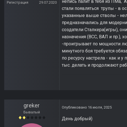
непись палит в тебя из ПМа, 
Регистрация
29.07.2020
стали появляться трупы - в о
указанные выше стволы - нел
предназначались для модерни
создатели Сталкера(игры), он
назначения (ВСС, ВАЛ и пр.), 
-проигрывает по мощности люб
минутного боя требуется обяз
по ресурсу настрела - как и 
тыс. делать и продолжают ра
greker
Опубликовано
16 июля, 2025
Бывалый
День добрый)