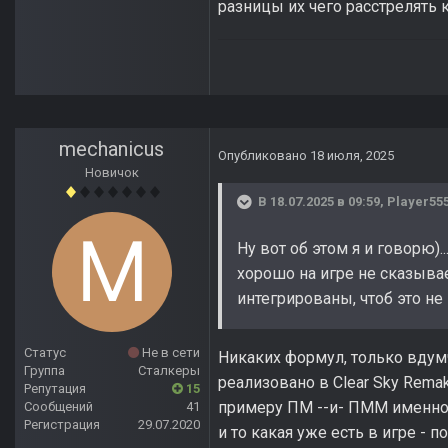
разницы их чего расстрелять к
mechanicus
Опубликовано
18 июля, 2025
Новичок
В 18.07.2025 в 09:59,
Player55
Ну вот об этом я и говорю
хорошо на игре не сказыва
интегрированы, чтоб это не
Статус
Не в сети
Никаких формул, только вдумч
Группа
Сталкеры
реализовано в Clear Sky Remak
Репутация
15
примеру ПМ --и- ПММ именно д
Сообщений
41
Регистрация
29.07.2020
и то какая уже есть в игре - п