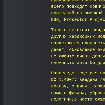
прохождения сложност
всего подходят Нович
прошедший на высокой
DSH, Prosector Proje
Только не стоит ожид
других хардкорных мо
нарастающая сложност
денег, обновление эк
не любите очень долг
сложность хотя бы дл
Напоследок еще раз в
DC 1.4007: введена г
врагам, эквипу, слож
самого финала, убран
нелогичные части сюж