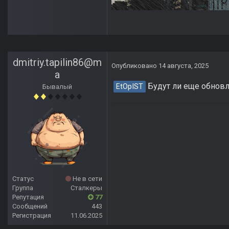
dmitriy.tapilin86@m
Опубликовано
14 августа, 2025
a
Будут ли еще обновле
EtOpIST
Бывалый
Статус
Не в сети
Группа
Сталкеры
Репутация
77
Сообщений
443
Регистрация
11.06.2025