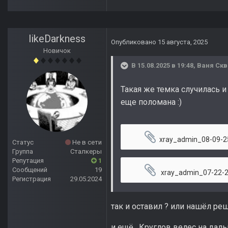
likeDarkness
Опубликовано
15 августа, 2025
Новичок
В 15.08.2025 в 19:48,
Ваня Ск
Такая же темка случилась и
еще поломана
:)
xray_admin_08-09-25_01-06
Статус
Не в сети
Группа
Сталкеры
Репутация
1
Сообщений
19
xray_admin_07-22-25_2
Регистрация
29.05.2024
так и оставил ? или нашёл ре
и ещё , Круглов велес на даль