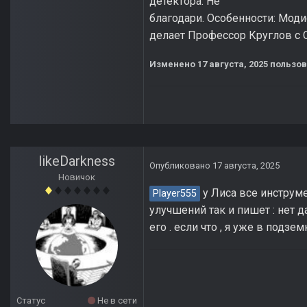
детектора. Не
благодари. Особенности: Моди
делает Профессор Круглов с О
Изменено
17 августа, 2025
пользов
likeDarkness
Опубликовано
17 августа, 2025
Новичок
у Лиса все инструме
Player555
улучшений так и пишет : нет 
его . если что , я уже в подзе
Статус
Не в сети