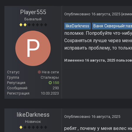
Player555
Опубликовано
16 августа, 2025
(изме
Бывалый
likeDarkness
Ваня Скверныйгла
поломке. Попробуйте что-нибу
Сохраняться лучше через меню
исправить проблему, то тольк
Изменено
16 августа, 2025
пользов
Статус
Не в сети
Группа
Сталкеры
Репутация
150
Сообщений
293
Регистрация
10.03.2023
likeDarkness
Опубликовано
16 августа, 2025
Новичок
ребят , почему у меня велес н