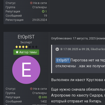
Статус
Не в сети
Группа
Сталкеры
Репутация
1
Сообщений
19
Регистрация
29.05.2024
EtOpIST
Опубликовано
17 августа, 2025
(изме
Эксперт
В 17.08.2025 в 09:28,
likeDark
Автор темы
Пирогова нет на те
EtOpIST
отключены ..как же получит
Выполнен ли квест Круглова 
Статус
Не в сети
Еще нужно сначала обязатель
Группа
Сталкеры
Агропроме по квесту Сидора, 
Репутация
690
который отправит на Янтарь.
Сообщений
1402