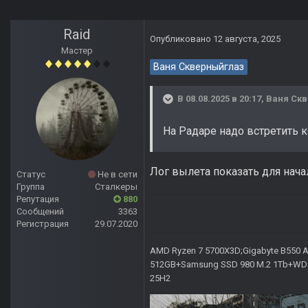
Raid
Опубликовано
12 августа, 2025
Мастер
Ваня Скверныйглаз
В 08.08.2025 в 20:17,
Ваня Ск
На Радаре надо встретить к
Лог вылета показать для нача
Статус
Не в сети
Группа
Сталкеры
Репутация
880
Сообщений
3363
Регистрация
29.07.2020
AMD Ryzen 7 5700X3D;Gigabyte B550 AO
512GB+Samsung SSD 980 M.2 1Tb+WD Ca
25H2