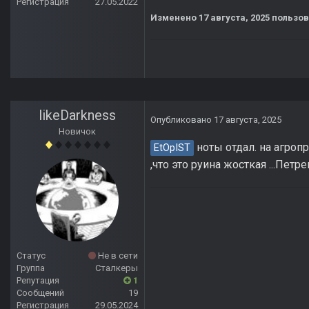
Регистрация
27.05.2022
Изменено
17 августа, 2025
пользов
likeDarkness
Опубликовано
17 августа, 2025
Новичок
ноты отдал. на агропр
EtOpIST
,что это руина жосткая ...Пет
Статус
Не в сети
Группа
Сталкеры
Репутация
1
Сообщений
19
Регистрация
29.05.2024