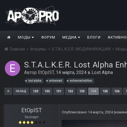
МОДЫ
ФОРУМ
МЕДИА
БЛОГИ
АКТИВНО
Главная
Форумы
S.T.A.L.K.E.R. МОДИФИКАЦИИ
Моды
S.T.A.L.K.E.R. Lost Alpha En
Автор
EtOpIST
,
14 марта, 2024
в
Lost Alpha
lost alpha
enhanced
enhanced edition
129
130
131
132
133
134
135
136
НАЗАД
EtOpIST
Опубликовано
14 марта, 2024
(измен
Эксперт