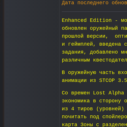
Дата последнего обно
Enhanced Edition - м
обновлен оружейный п
прошлой версии, опти
и геймплей, введена 
задания, добавлено м
различным квестодате
В оружейную часть вх
анимации из STCOP 3.
Со времен Lost Alpha
экономика в сторону 
из 4 тиров (уровней)
почитать под спойлер
карта Зоны с разделе