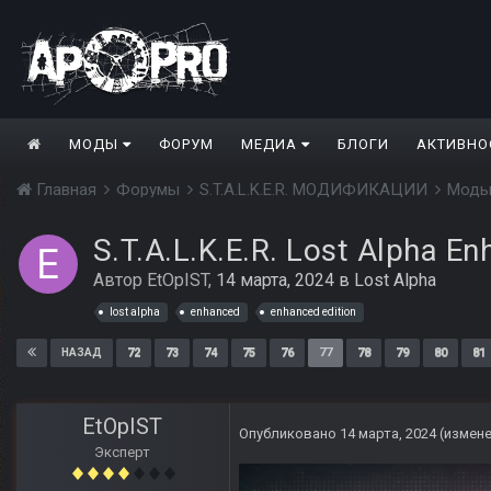
МОДЫ
ФОРУМ
МЕДИА
БЛОГИ
АКТИВНО
Главная
Форумы
S.T.A.L.K.E.R. МОДИФИКАЦИИ
Моды
S.T.A.L.K.E.R. Lost Alpha En
Автор
EtOpIST
,
14 марта, 2024
в
Lost Alpha
lost alpha
enhanced
enhanced edition
72
73
74
75
76
77
78
79
80
81
НАЗАД
EtOpIST
Опубликовано
14 марта, 2024
(измен
Эксперт