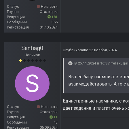
Статус
Не в сети
Группа
Сталкеры
Репутация
181
Сообщений
365
Регистрация
01.10.2024
Santiag0
Опубликовано
25 ноября, 2024
Новичок
В 25.11.2024 в 16:37,
felex_gal
Вынес базу наёмников в тё
взаимодействовать. А то с 
Единственные наемники, с кот
Статус
Не в сети
дает задание и платит очень 
Группа
Сталкеры
Репутация
11
Сообщений
43
Регистрация
06.09.2024