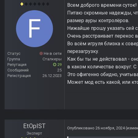
Всем доброго времени суток!
Питаю скромные надежды, что
размер ауры контролёров.
Нижайше прошу указать сей сп
Очень расстраивает перекос 
Во всём игруля близка к сове
перезагрузку.
Статус
Не в сети
Как бы ты не действовал - он
Группа
Сталкеры
Репутация
29
в каком количестве вокруг. С
Сообщений
25
Это офигенно обидно, учитыва
Регистрация
26.12.2023
Может мод есть какой, или кт
EtOpIST
Опубликовано
26 ноября, 2024
(изме
Эксперт