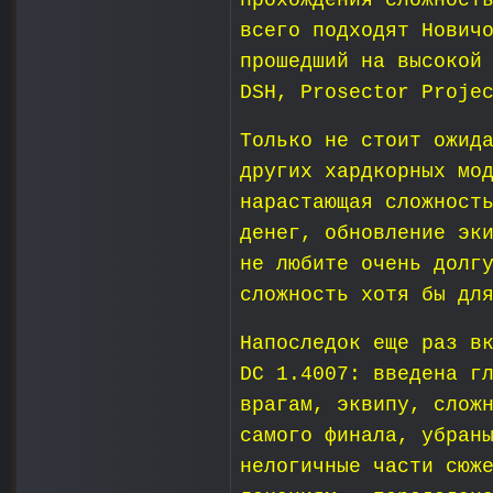
прохождения сложност
всего подходят Нович
прошедший на высокой
DSH, Prosector Proje
Только не стоит ожид
других хардкорных мо
нарастающая сложност
денег, обновление эк
не любите очень долг
сложность хотя бы дл
Напоследок еще раз в
DC 1.4007: введена г
врагам, эквипу, слож
самого финала, убран
нелогичные части сюж