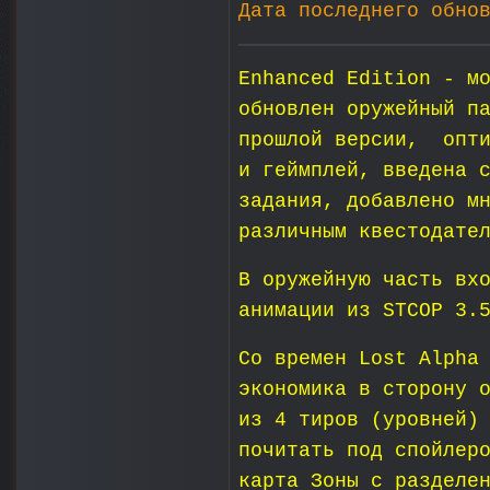
Дата последнего обно
Enhanced Edition - м
обновлен оружейный п
прошлой версии, опти
и геймплей, введена 
задания, добавлено м
различным квестодате
В оружейную часть вх
анимации из STCOP 3.
Со времен Lost Alpha
экономика в сторону 
из 4 тиров (уровней)
почитать под спойлер
карта Зоны с разделе