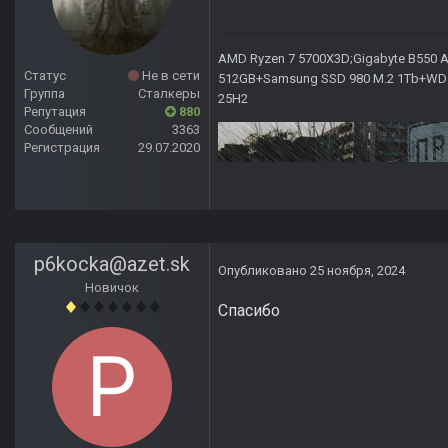
AMD Ryzen 7 5700X3D;Gigabyte B550 AO
Статус
Не в сети
512GB+Samsung SSD 980 M.2 1Tb+WD Ca
Группа
Сталкеры
25H2
Репутация
880
Сообщений
3363
Регистрация
29.07.2020
p6kocka@azet.sk
Опубликовано
25 ноября, 2024
Новичок
Спасибо