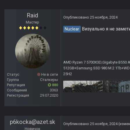
Raid
Опубликовано
25 ноября, 2024
Мастер
Визуально я не замети
Nuclear
AMD Ryzen 7 5700X3D;Gigabyte B550 AO
512GB+Samsung SSD 980 M.2 1Tb+WD Ca
25H2
Статус
Не в сети
Группа
Сталкеры
Репутация
880
Сообщений
3363
Регистрация
29.07.2020
p6kocka@azet.sk
Опубликовано
25 ноября, 2024
(изме
Новичок