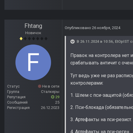
Fhtang
Опубликовано
26 ноября, 2024
Новичок
В 26.11.2024 в 10:56,
EtOpIST
с
Правок на контролера нет 
срабатывать античит с оче
Тут ведь уже не раз распи
контролерами:
Статус
Не в сети
Группа
Сталкеры
1. Шлем с пси-защитой (обяз
Репутация
29
Сообщений
25
2. Пси-блокада (обязательно
Регистрация
26.12.2023
3. Артефакты на пси-резист.
4. Артефакты на пси-реген.