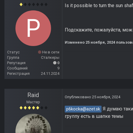
Is it possible to turn the sun sha
Подскажите, пожалуйста, мож
Изменено
25 ноября, 2024
пользов
Статус
Не в сети
Группа
Сталкеры
Репутация
0
Сообщений
9
Регистрация
24.11.2024
Raid
Опубликовано
25 ноября, 2024
Мастер
Я думаю таки
p6kocka@azet.sk
группу есть в шапке темы