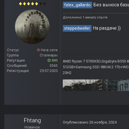
Без выноса базы
felex_gallardo
Дополнено 1 минуту спустя
На раздаче ))
steppedweller
Статус
Не в сети
Группа
Сталкеры
Репутация
880
AMD Ryzen 7 5700X3D;Gigabyte B550 AO
Сообщений
3363
512GB+Samsung SSD 980 M.2 1Tb+WD Ca
Регистрация
29.07.2020
25H2
Fhtang
Опубликовано
26 ноября, 2024
Новичок