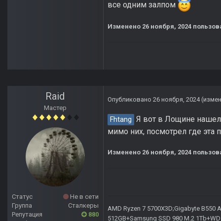
все одним залпом
Изменено
26 ноября, 2024
пользова
Raid
Опубликовано
26 ноября, 2024
(изме
Мастер
Я вот в Лощине нашел 
Fhtang
мимо них, посмотрел где эта п
Изменено
26 ноября, 2024
пользова
Статус
Не в сети
Группа
Сталкеры
AMD Ryzen 7 5700X3D;Gigabyte B550 AO
Репутация
880
512GB+Samsung SSD 980 M.2 1Tb+WD Ca