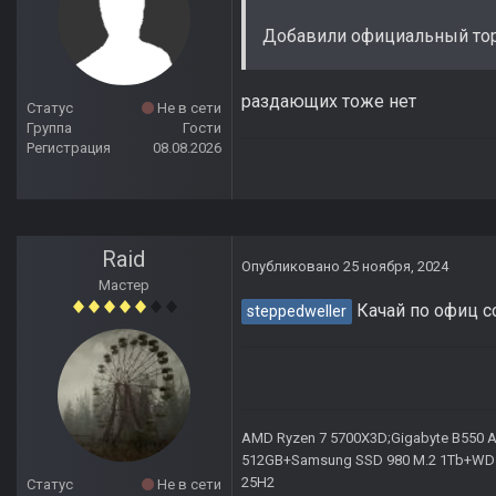
Добавили официальный тор
раздающих тоже нет
Статус
Не в сети
Группа
Гости
Регистрация
08.08.2026
Raid
Опубликовано
25 ноября, 2024
Мастер
Качай по офиц с
steppedweller
AMD Ryzen 7 5700X3D;Gigabyte B550 AO
512GB+Samsung SSD 980 M.2 1Tb+WD Ca
25H2
Статус
Не в сети