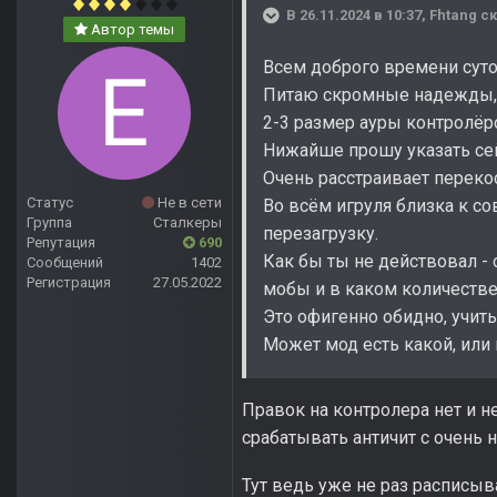
В 26.11.2024 в 10:37,
Fhtang
ск
Автор темы
Всем доброго времени суто
Питаю скромные надежды, ч
2-3 размер ауры контролёр
Нижайше прошу указать сей 
Очень расстраивает переко
Статус
Не в сети
Во всём игруля близка к с
Группа
Сталкеры
перезагрузку.
Репутация
690
Как бы ты не действовал - 
Сообщений
1402
Регистрация
27.05.2022
мобы и в каком количестве
Это офигенно обидно, учит
Может мод есть какой, или 
Правок на контролера нет и н
срабатывать античит с очень
Тут ведь уже не раз расписы