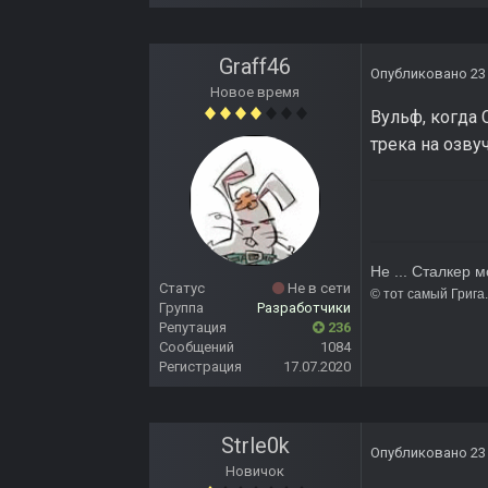
Graff46
Опубликовано
23
Новое время
Вульф, когда 
трека на озву
Не ... Сталкер м
Статус
Не в сети
© то
Группа
Разработчики
Репутация
236
Сообщений
1084
Регистрация
17.07.2020
Strle0k
Опубликовано
23
Новичок