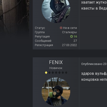
хватает жутко
квесты в Ведь
Статус
Не в сети
Группа
Сталкеры
Репутация
16
Сообщений
27
Регистрация
27.03.2022
FENIX
Опубликовано
23
Новичок
здаров вульф
концовка непо