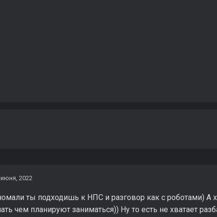
 июня, 2022
номали ты подходишь к НПС и разговор как с роботами) А х
нать чем планируют заниматься)) Ну то есть не хватает раз