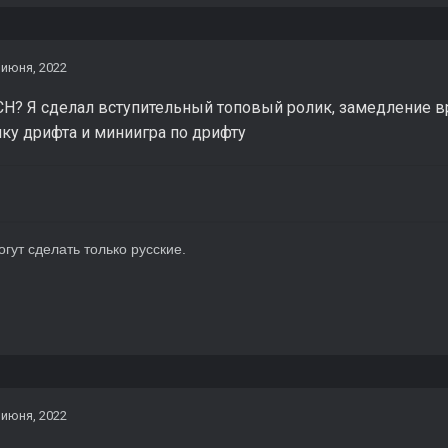
 июня, 2022
СН? Я сделал вступительный топовый ролик, замедление вр
чку дрифта и миниигра по дрифту
огут сделать только русские.
т самый Грига. 03.1
 июня, 2022