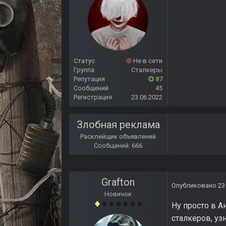
Статус
Не в сети
Группа
Сталкеры
Репутация
87
Сообщений
45
Регистрация
23.06.2022
Злобная реклама
Расклейщик объявлений
Сообщений: 666
Grafton
Опубликовано
23
Новичок
Ну просто в А
сталкеров, уз