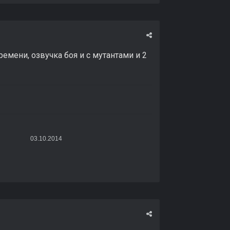
емени, озвучка боя и с мутантами и 2
0.2014