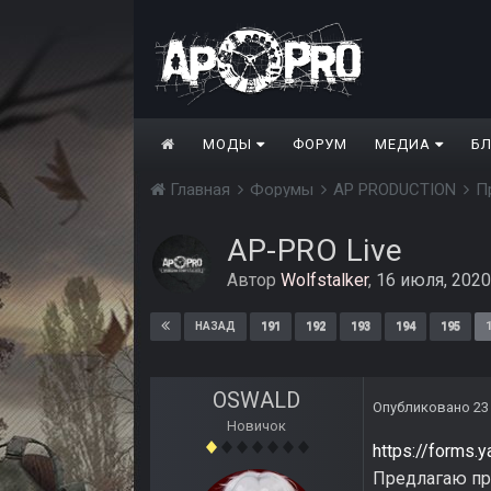
МОДЫ
ФОРУМ
МЕДИА
Б
Главная
Форумы
AP PRODUCTION
П
AP-PRO Live
Автор
Wolfstalker
,
16 июля, 2020
191
192
193
194
195
НАЗАД
OSWALD
Опубликовано
23
Новичок
https://forms
Предлагаю про