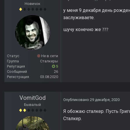
Новичок
у меня 9 декабря день рожде
заслуживаете.
шучу конечно же
?
?
?
Статус
Не в сети
Группа
Сталкеры
Репутация
5
Сообщений
26
Регистрация
03.08.2020
VomitGod
Опубликовано
29 декабря, 2020
Бывалый
Я обожаю сталкер. Пусть Григ
Сталкер.