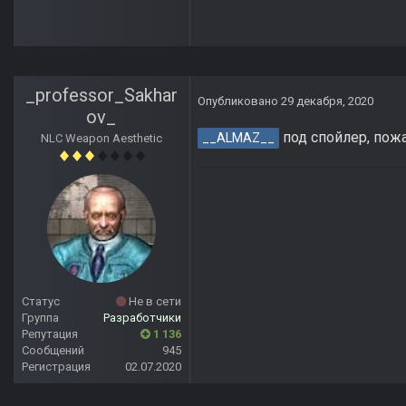
_professor_Sakhar
Опубликовано
29 декабря, 2020
ov_
под спойлер, пожа
__ALMAZ__
NLC Weapon Aesthetic
Статус
Не в сети
Группа
Разработчики
Репутация
1 136
Сообщений
945
Регистрация
02.07.2020