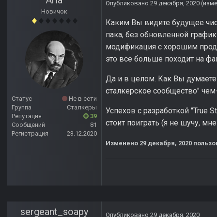
Aria
Опубликовано
29 декабря, 2020
(изм
Новичок
Каким Вы видите будущее чи
пака, без обновленной график
модификация с хорошим прод
это все больше походит на фа
Да и в целом. Как Вы думаете
сталкерское сообщество" че
Статус
Не в сети
Группа
Сталкеры
Успехов с разработкой "True S
Репутация
39
стоит поиграть (я не шучу, мн
Сообщений
81
Регистрация
23.12.2020
Изменено
29 декабря, 2020
пользо
sergeant_soapy
Опубликовано
29 декабря, 2020