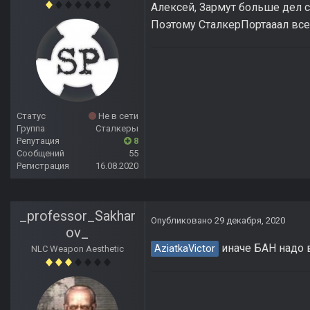
Алексей, Зармут больше дел с
Поэтому СталкерПортааал вс
Статус
Не в сети
Группа
Сталкеры
Репутация
8
Сообщений
55
Регистрация
16.08.2020
_professor_Sakhar
Опубликовано
29 декабря, 2020
ov_
иначе БАН надо
AziatkaVictor
NLC Weapon Aesthetic