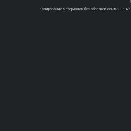
Копирование материалов без обратной ссылки на AP-PR