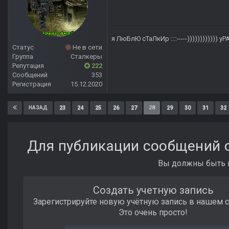
я ЛюБлЮ сТаЛкИр
::::-----)))))))))))) у
Статус
Не в сети
Группа
Сталкеры
Репутация
222
Сообщений
353
Регистрация
15.12.2020
23
24
25
26
27
28
29
30
31
32
НАЗАД
Для публикации сообщений с
Вы должны быть п
Создать учетную запись
Зарегистрируйте новую учётную запись в нашем 
Это очень просто!