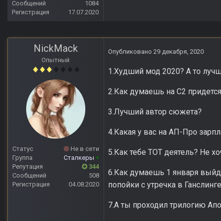
Сообщений
1084
Регистрация
17.07.2020
NickMack
Опубликовано
29 декабря, 2020
Опытный
1.Худший мод 2020? А то лучши
2.Как думаешь на С2 придетс
3.Лучший автор сюжета?
4.Какая у вас на АП-Про зарпла
Статус
Не в сети
5.Как тебе ТОТ деятель? Не хо
Группа
Сталкеры
+
Репутация
344
6.Как думаешь 1 января выйде
Сообщений
508
попойки с утречка в Ганслинг
Регистрация
04.08.2020
7.А ты проходил трилогию Апо