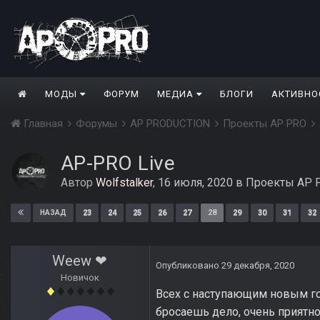
МОДЫ
ФОРУМ
МЕДИА
БЛОГИ
АКТИВНО
Главная
Форумы
AP PRODUCTION
Проекты AP PRO
AP-PRO Live
Автор
Wolfstalker
,
16 июля, 2020
в
Проекты AP 
23
24
25
26
27
28
29
30
31
32
НАЗАД
Weew ❤
Опубликовано
29 декабря, 2020
Новичок
Всех с наступающим новым го
бросаешь дело, очень приятн