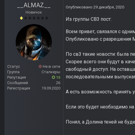
__ALMAZ__
Опубликовано
29 декабря, 2020
Новичок
Из группы СВ3 пост:
Всем привет, связался с одни
Опубликовано с разрешения 
По св3 такие новости: была пе
Скорее всего они будут в кач
Статус
Не в сети
свободный доступ. На оставш
Группа
Сталкеры
последовательными выпусками
Репутация
16
Сообщений
26
Регистрация
19.09.2020
А есть возможность принять 
Если это будет необходимо на 
Понял, а Долина теней не буд