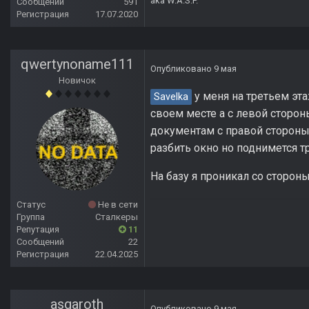
aka W.A.S.P.
Сообщений
591
Регистрация
17.07.2020
qwertynoname111
Опубликовано
9 мая
Новичок
у меня на третьем эта
Savelka
своем месте а с левой сторон
документам с правой стороны 
разбить окно но поднимется т
На базу я проникал со сторон
Статус
Не в сети
Группа
Сталкеры
Репутация
11
Сообщений
22
Регистрация
22.04.2025
asgaroth
Опубликовано
9 мая