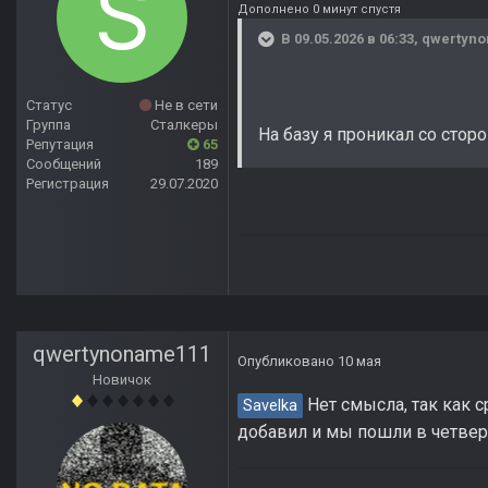
Дополнено 0 минут спустя
В 09.05.2026 в 06:33,
qwertyn
Статус
Не в сети
Группа
Сталкеры
На базу я проникал со сто
Репутация
65
Сообщений
189
Регистрация
29.07.2020
qwertynoname111
Опубликовано
10 мая
Новичок
Нет смысла, так как с
Savelka
добавил и мы пошли в четве