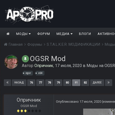
МОДЫ
ФОРУМ
МЕДИА
БЛОГИ
АКТИВНО
Главная
Форумы
S.T.A.L.K.E.R. МОДИФИКАЦИИ
Моды
OGSR Mod
Автор
Опричник
,
17 июля, 2020
в
Моды на OGSR 
ogsr
x64
76
77
78
79
80
81
82
НАЗАД
ДАЛЕЕ
Опричник
Опубликовано
17 июля, 2020
(измене
OGSR Mod