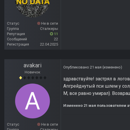
Статус
Не в сети
Группа
Сталкеры
Репутация
11
Сообщений
22
Регистрация
22.04.2025
avakari
Опубликовано
21 мая
(изменено)
Новичок
здравствуйте! застрял в логов
Апгрейднутый пси шлем у солд
М, все равно умирал). Возвра
Изменено
21 мая
пользователем a
Статус
Не в сети
Группа
Сталкеры