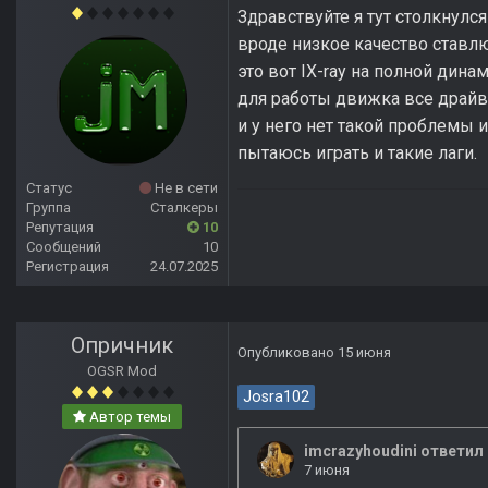
Здравствуйте я тут столкнулс
вроде низкое качество ставлю
это вот IX-ray на полной ди
для работы движка все драйве
и у него нет такой проблемы 
пытаюсь играть и такие лаги.
Статус
Не в сети
Группа
Сталкеры
Репутация
10
Сообщений
10
Регистрация
24.07.2025
Опричник
Опубликовано
15 июня
OGSR Mod
Josra102
Автор темы