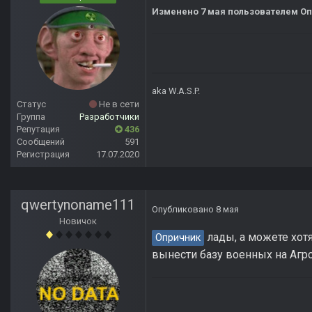
Изменено
7 мая
пользователем О
aka W.A.S.P.
Статус
Не в сети
Группа
Разработчики
Репутация
436
Сообщений
591
Регистрация
17.07.2020
qwertynoname111
Опубликовано
8 мая
Новичок
лады, а можете хот
Опричник
вынести базу военных на Аг