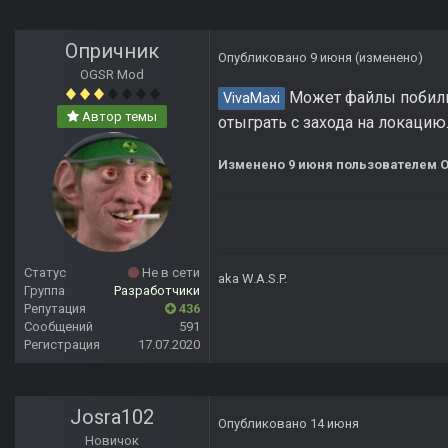
Опричник
Опубликовано
9 июня
(изменено)
OGSR Mod
Может файлы побилис
VivaMaxi
Автор темы
отыграть с захода на локацию
Изменено
9 июня
пользователем 
Статус
Не в сети
aka W.A.S.P.
Группа
Разработчики
Репутация
436
Сообщений
591
Регистрация
17.07.2020
Josra102
Опубликовано
14 июня
Новичок