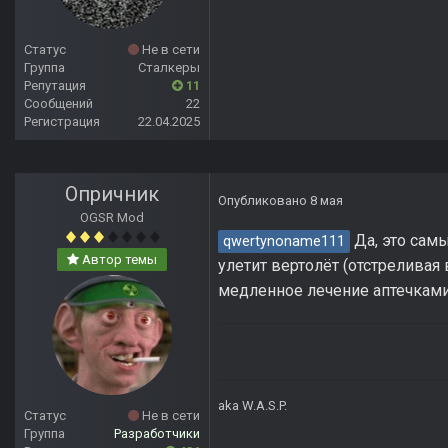
Статус
Не в сети
Группа
Сталкеры
Репутация
11
Сообщений
22
Регистрация
22.04.2025
Опричник
Опубликовано
8 мая
OGSR Mod
Да, это самы
qwertynoname111
Автор темы
улетит вертолёт (отстреливая 
медленное лечение аптечками
aka W.A.S.P.
Статус
Не в сети
Группа
Разработчики