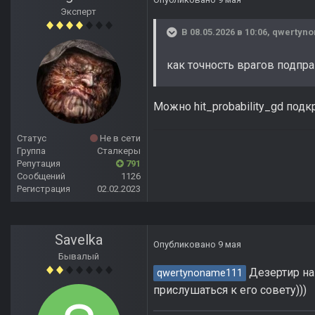
Эксперт
В 08.05.2026 в 10:06,
qwertyn
как точность врагов подпр
Можно hit_probability_gd подк
Статус
Не в сети
Группа
Сталкеры
Репутация
791
Сообщений
1126
Регистрация
02.02.2023
Savelka
Опубликовано
9 мая
Бывалый
Дезертир на 
qwertynoname111
прислушаться к его совету)))