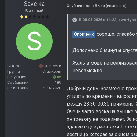
Savelka
Опубликовано
8 мая
(изменено)
Бывалый
В 08.05.2026 в 14:22,
qwertyn
хорошо, спасибо 
Опричник
Дополнено 6 минуты спуст
Жаль в моде не реализовали
Статус
Не в сети
невозможно
Группа
Сталкеры
Репутация
65
Сообщений
189
Регистрация
29.07.2020
Добрый день. Возможно пройти
угадать по времени - выходи
между 23.30-00.30 примерно. Ж
Очень часто вояка на вышке з
он тревогу не поднимает. За 
здание с документами. Потом
лестнице которая за окном рас