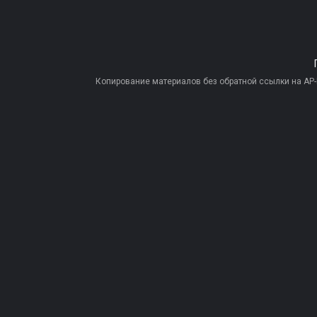
Копирование материалов без обратной ссылки на AP-PR