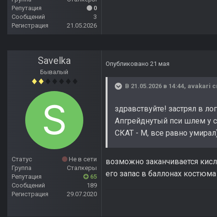
Репутация
0
Сообщений
3
Регистрация
21.05.2026
Savelka
Опубликовано
21 мая
Бывалый
В 21.05.2026 в 14:44,
avakari
с
здравствуйте! застрял в ло
Апгрейднутый пси шлем у со
СКАТ - М, все равно умирал
Статус
Не в сети
возможно заканчивается кисл
Группа
Сталкеры
его запас в баллонах костюма
Репутация
65
Сообщений
189
Регистрация
29.07.2020