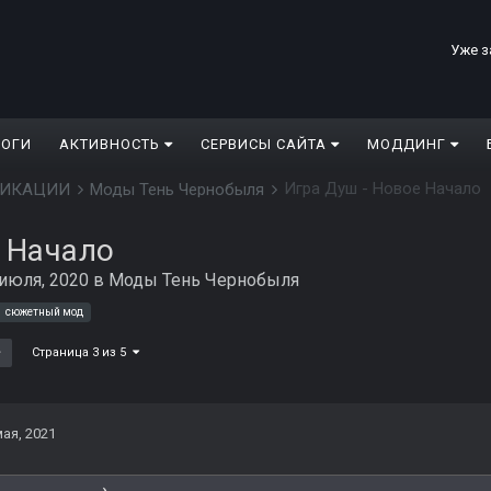
Уже з
ЛОГИ
АКТИВНОСТЬ
СЕРВИСЫ САЙТА
МОДДИНГ
Игра Душ - Новое Начало
ДИФИКАЦИИ
Моды Тень Чернобыля
 Начало
 июля, 2020
в
Моды Тень Чернобыля
сюжетный мод
Страница 3 из 5
мая, 2021