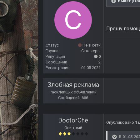
Вылет (Пок
Прошу помощи
Статус
Не в сети
Группа
Сталкеры
Репутация
0
Сообщений
2
Регистрация
01.05.2021
Злобная реклама
Расклейщик объявлений
Сообщений: 666
DoctorChe
Опубликовано
1 
Опытный
В 01.05.202