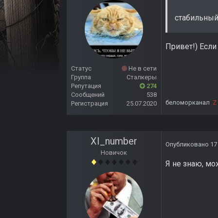
стабильный
Привет!) Если
Статус
Не в сети
Группа
Сталкеры
Репутация
274
Сообщений
538
беломорканал
Z
Регистрация
25.07.2020
XI_number
Опубликовано
17
Новичок
Я не знаю, мо