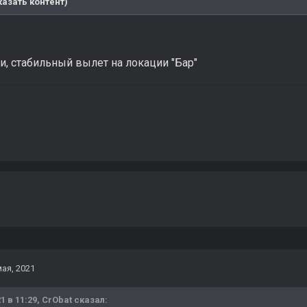
азать контент)
, стабильный вылет на локации "Бар"
мая, 2021
1 в 11:29,
CrObat
сказал: