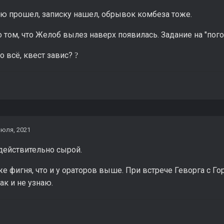
ю прошел, записку нашел, обрывок комбеза тоже.
 том, что Желоб вылез наверх появилась. Задание на "пог
то всё, квест завис?
?
июля, 2021
действительно сырой.
же фигня, что и у ораторов выше. При встрече Геворга с Го
так и не узнаю.