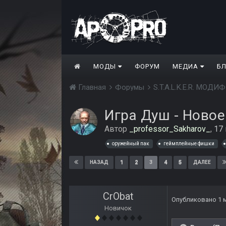
МОДЫ
ФОРУМ
МЕДИА
Б
Главная
Форумы
S.T.A.L.K.E.R. МО
Игра Душ - Новое
Автор
_professor_Sakharov_
,
17
оружейный пак
геймплейные фишки
1
2
3
4
5
НАЗАД
ДАЛЕЕ
CrObat
Опубликовано
1 
Новичок