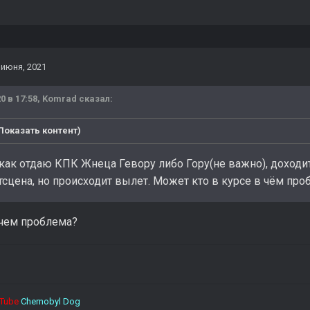
 июня, 2021
0 в 17:58,
Komrad
сказал:
Показать контент)
 как отдаю КПК Жнеца Гевору либо Гору(не важно), доходи
тсцена, но происходит вылет. Может кто в курсе в чём про
 чем проблема?
Tube
Chernobyl Dog