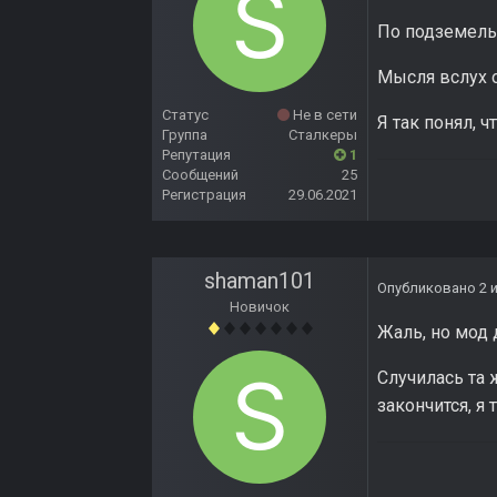
По подземель
Мысля вслух о
Статус
Не в сети
Я так понял, ч
Группа
Сталкеры
Репутация
1
Сообщений
25
Регистрация
29.06.2021
shaman101
Опубликовано
2 
Новичок
Жаль, но мод 
Случилась та 
закончится, я 