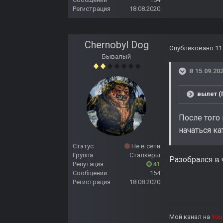
Регистрация
18.08.2020
Chernobyl Dog
Опубликовано
11
Бывалый
В 15.09.202
вылет (
После того
начаться ка
Статус
Не в сети
Группа
Сталкеры
Разобрался в
Репутация
41
Сообщений
154
Регистрация
18.08.2020
Мой канал на
You