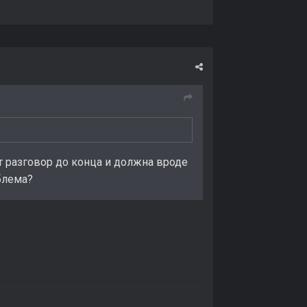
т разговор до конца и должна вроде
блема?