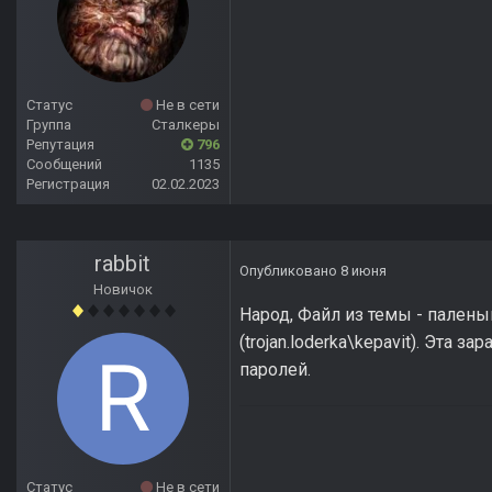
Статус
Не в сети
Группа
Сталкеры
Репутация
796
Сообщений
1135
Регистрация
02.02.2023
rabbit
Опубликовано
8 июня
Новичок
Народ, Файл из темы - палены
(trojan.loderka\kepavit). Эта
паролей.
Статус
Не в сети