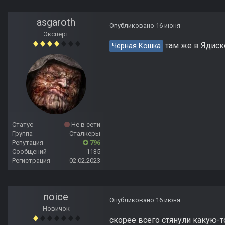
asgaroth
Опубликовано
16 июня
Эксперт
там же в Ядиск
Чёрная Кошка
Статус
Не в сети
Группа
Сталкеры
Репутация
796
Сообщений
1135
Регистрация
02.02.2023
noice
Опубликовано
16 июня
Новичок
скорее всего стянули какую-то