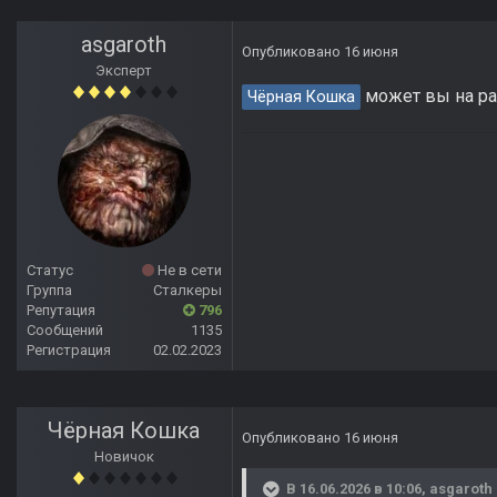
asgaroth
Опубликовано
16 июня
Эксперт
может вы на ра
Чёрная Кошка
Статус
Не в сети
Группа
Сталкеры
Репутация
796
Сообщений
1135
Регистрация
02.02.2023
Чёрная Кошка
Опубликовано
16 июня
Новичок
В 16.06.2026 в 10:06,
asgaroth