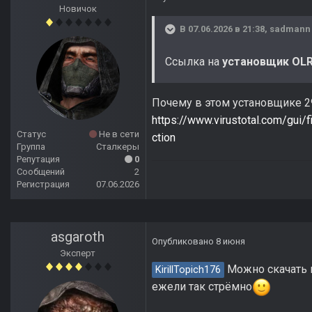
Новичок
В 07.06.2026 в 21:38,
sadmann
Ссылка на
установщик OLR 2
Почему в этом установщике 2
https://www.virustotal.com/g
Статус
Не в сети
ction
Группа
Сталкеры
Репутация
0
Сообщений
2
Регистрация
07.06.2026
asgaroth
Опубликовано
8 июня
Эксперт
Можно скачать 
KirillTopich176
ежели так стрёмно