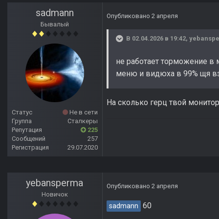
sadmann
Опубликовано
2 апреля
Бывалый
В 02.04.2026 в 19:42,
yebansp
не работает торможение в м
меню и видюха в 99% щя в
На сколько герц твой монито
Статус
Не в сети
Группа
Сталкеры
Репутация
225
Сообщений
257
Регистрация
29.07.2020
yebansperma
Опубликовано
2 апреля
Новичок
60
sadmann