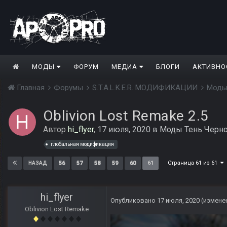
МОДЫ
ФОРУМ
МЕДИА
БЛОГИ
АКТИВНО
Главная
Форумы
S.T.A.L.K.E.R. МОДИФИКАЦИИ
Моды
Oblivion Lost Remake 2.5
Автор
hi_flyer
,
17 июля, 2020
в
Моды Тень Черн
глобальная модификация
Страница 61 из 61
56
57
58
59
60
61
НАЗАД
hi_flyer
Опубликовано
17 июля, 2020
(измене
Oblivion Lost Remake