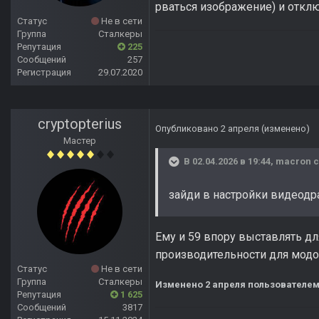
рваться изображение) и откл
Статус
Не в сети
Группа
Сталкеры
Репутация
225
Сообщений
257
Регистрация
29.07.2020
cryptopterius
Опубликовано
2 апреля
(изменено)
Мастер
В 02.04.2026 в 19:44,
macron
с
зайди в настройки видеодра
Ему и 59 впору выставлять дл
производительности для модов 
Статус
Не в сети
Группа
Сталкеры
Изменено
2 апреля
пользователем 
Репутация
1 625
Сообщений
3817