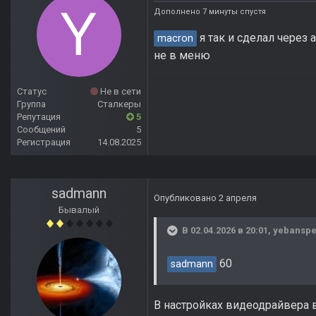
Дополнено 7 минуты спустя
я так и сделал через 
macron
не в меню
Статус
Не в сети
Группа
Сталкеры
Репутация
5
Сообщений
5
Регистрация
14.08.2025
sadmann
Опубликовано
2 апреля
Бывалый
В 02.04.2026 в 20:01,
yebansp
60
sadmann
В настройках видеодрайвера в