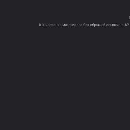
Копирование материалов без обратной ссылки на AP-PR