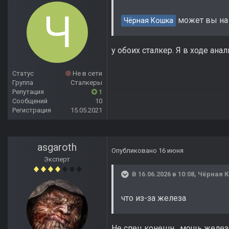
может вы на 
Чёрная Кошка
у обоих сталкер. Я в ходе ана
Статус
Не в сети
Группа
Сталкеры
Репутация
1
Сообщений
10
Регистрация
15.05.2021
asgaroth
Опубликовано
16 июня
Эксперт
В 16.06.2026 в 10:08,
Чёрная 
что из-за железа
Не спец конешн, мощь железа