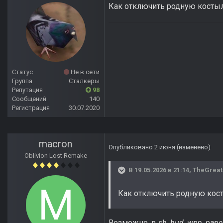
Как отключить родную костыл
Статус
Не в сети
Группа
Сталкеры
Репутация
98
Сообщений
140
Регистрация
30.07.2020
macron
Опубликовано
2 июня
(изменено)
Oblivion Lost Remake
В 19.05.2026 в 21:14,
TheGreat
Как отключить родную кос
Возможно, в
sh_hud_wpn_panel