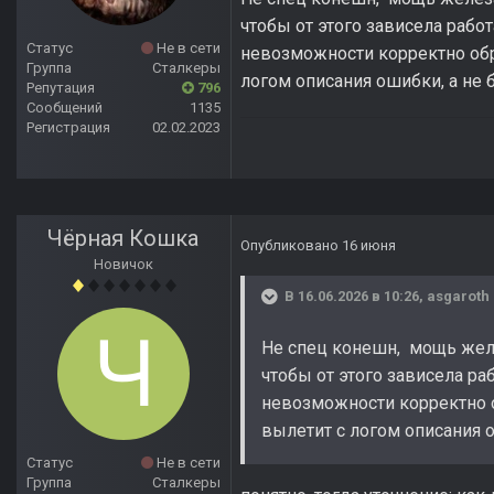
чтобы от этого зависела рабо
Статус
Не в сети
невозможности корректно обр
Группа
Сталкеры
логом описания ошибки, а не 
Репутация
796
Сообщений
1135
Регистрация
02.02.2023
Чёрная Кошка
Опубликовано
16 июня
Новичок
В 16.06.2026 в 10:26,
asgaroth
Не спец конешн, мощь желе
чтобы от этого зависела ра
невозможности корректно о
вылетит с логом описания о
Статус
Не в сети
Группа
Сталкеры