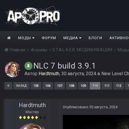
МОДЫ
ФОРУМ
МЕДИА
БЛОГИ
АКТИВНО
Главная
Форумы
S.T.A.L.K.E.R. МОДИФИКАЦИИ
Моды
NLC 7 build 3.9.1
Автор
Hardtmuth
,
30 августа, 2024
в
New Level Ch
105
106
107
108
109
110
111
112
НАЗАД
Hardtmuth
Опубликовано
30 августа, 2024
Мастер