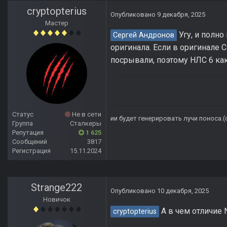
cryptopterius
Опубликовано
9 декабря, 2025
Мастер
Угу, и полно
Сергей Андронов
оригинала. Если в оригинале 
посрывали, поэтому НЛС 6 ка
Статус
Не в сети
ии будет генерировать лучи поноса.
Группа
Сталкеры
Репутация
1 625
Сообщений
3817
Регистрация
15.11.2024
Strange222
Опубликовано
10 декабря, 2025
Новичок
А в чем отличие 
cryptopterius