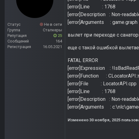
[error]Line : 1768
[error]Description : Non-readable
[error]Arguments : game.graph
Статус
Не в сети
Группа
Сталкеры
вылет при переходе с санатор
Репутация
25
Сообщений
164
Регистрация
16.05.2021
еще с такой ошибкой вылетае
FATAL ERROR
[error]Expression : !IsBadReadPt
[error]Function : CLocatorAPI:
[error]File : LocatorAPI.cpp
[error]Line : 1768
[error]Description : Non-readable
[error]Arguments : c:\nlc\ga
Изменено
30 ноября, 2025
пользова