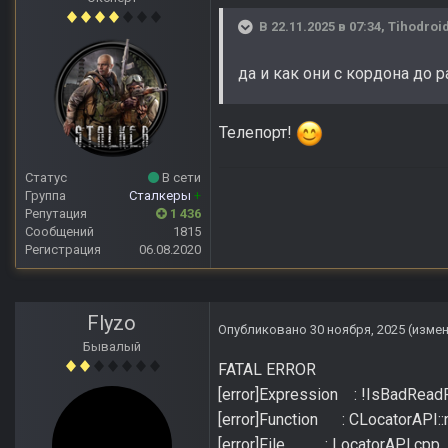
В 22.11.2025 в 07:34,
Tihodroi
да и как они с кордона до 
Телепорт!
Статус
В сети
Группа
Сталкеры
+
Репутация
1 436
Сообщений
1815
Регистрация
06.08.2020
Flyzo
Опубликовано
30 ноября, 2025
(изме
Бывалый
FATAL ERROR
[error]Expression : !IsBadReadPt
[error]Function : CLocatorAPI:
[error]File : LocatorAPI.cpp