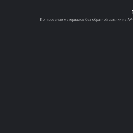
Копирование материалов без обратной ссылки на AP-PR