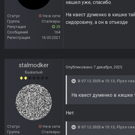
нашел уже, спасибо.
На квест думенко в кишке тай
Статус
Не в сети
Группа
Сталкеры
сидоровичу, а он в отъезде
Репутация
25
Сообщений
164
Регистрация
16.05.2021
stalmodker
Опубликовано
7 декабря, 2025
Бывалый
В 07.12.2025 в 15:13,
Flyzo
ска
На квест думенко в кишке 
Нет.
Статус
Не в сети
В 07.12.2025 в 15:13,
Flyzo
ска
Группа
Сталкеры