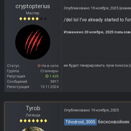
cryptopterius
Опубликовано
19 ноября, 2025
(изме
Мастер
/del lol I've already started to f
Изменено
20 ноября, 2025
пользова
ии будет генерировать лучи поноса.
Статус
Не в сети
Группа
Сталкеры
Репутация
1 625
Сообщений
3817
Регистрация
15.11.2024
Tyrob
Опубликовано
19 ноября, 2025
Легенда
бесконвойник 
Tihodroid_3005