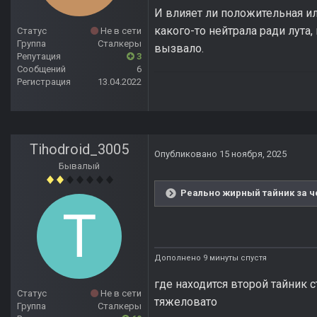
И влияет ли положительная ил
какого-то нейтрала ради лута,
Статус
Не в сети
Группа
Сталкеры
вызвало.
Репутация
3
Сообщений
6
Регистрация
13.04.2022
Tihodroid_3005
Опубликовано
15 ноября, 2025
Бывалый
Реально жирный тайник за че
Дополнено 9 минуты спустя
где находится второй тайник 
Статус
Не в сети
тяжеловато
Группа
Сталкеры