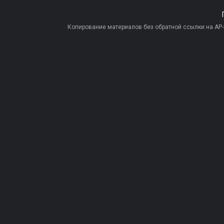
Копирование материалов без обратной ссылки на AP-PR