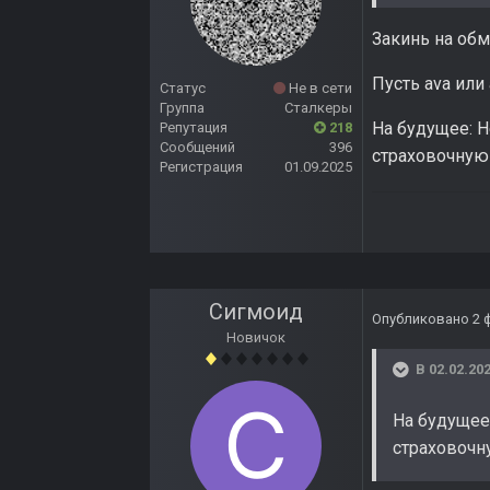
Закинь на обм
Пусть ava или
Статус
Не в сети
Группа
Сталкеры
На будущее: Н
Репутация
218
Сообщений
396
страховочную 
Регистрация
01.09.2025
Сигмоид
Опубликовано
2 
Новичок
В 02.02.202
На будущее:
страховочну