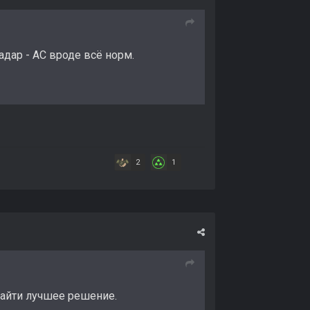
адар - АС вроде всё норм.
2
1
найти лучшее решение.