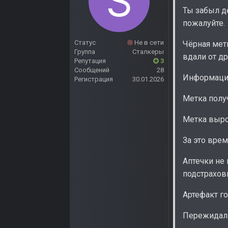
Ты забыл де
пожалуйте.
Статус
Не в сети
Чёрная метк
Группа
Сталкеры
вдали от др
Репутация
3
Сообщений
28
Информация
Регистрация
30.01.2026
Метка получ
Метка вырод
За это врем
Аптечки не
подстраховк
Артефакт г
Пережидал э