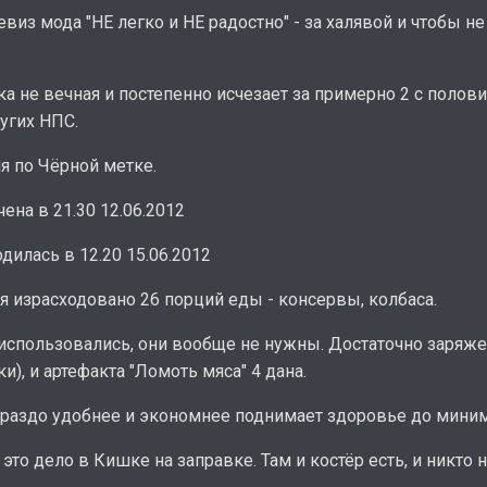
виз мода "НЕ легко и НЕ радостно" - за халявой и чтобы н
а не вечная и постепенно исчезает за примерно 2 с полов
угих НПС.
 по Чёрной метке.
ена в 21.30 12.06.2012
илась в 12.20 15.06.2012
я израсходовано 26 порций еды - консервы, колбаса.
 использовались, они вообще не нужны. Достаточно заряже
и), и артефакта "Ломоть мяса" 4 дана.
ораздо удобнее и экономнее поднимает здоровье до мини
то дело в Кишке на заправке. Там и костёр есть, и никто н