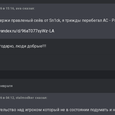
6 в 15:16,
ava
сказал:
держи правленый сейв от Sn1ck, я трижды перебегал АС - Р
k.yandex.ru/d/96aT077syWz-LA
годарю, люди добрые!!!
февраля
6 в 04:12,
stalmodker
сказал:
тельство над игроком который не в состоянии подумать и 