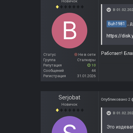
Новичок
В 01.02.202
, 
Buh1981
https://dis
Работает! Бла
Статус
Не в сети
Группа
Сталкеры
Репутация
10
Сообщений
44
Регистрация
31.01.2026
Serjobat
Опубликовано
2 
Новичок
В 01.02.202
Это издева