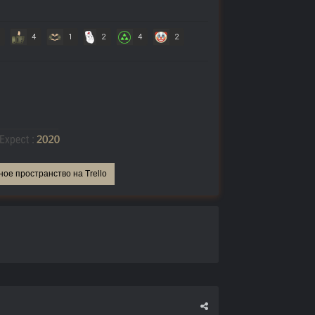
4
1
2
4
2
ное пространство на Trello