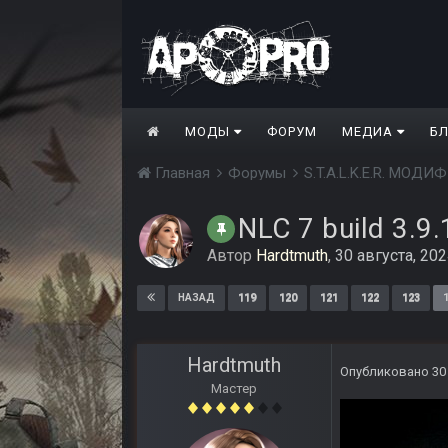
МОДЫ
ФОРУМ
МЕДИА
Б
Главная
Форумы
S.T.A.L.K.E.R. МО
NLC 7 build 3.9.
Автор
Hardtmuth
,
30 августа, 20
119
120
121
122
123
НАЗАД
Hardtmuth
Опубликовано
30
Мастер