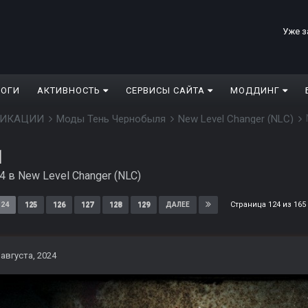
Уже з
ЛОГИ
АКТИВНОСТЬ
СЕРВИСЫ САЙТА
МОДДИНГ
ДИФИКАЦИИ
Моды Тень Чернобыля
New Level Changer (NLC)
1
24
в
New Level Changer (NLC)
Страница 124 из 16
124
125
126
127
128
129
ДАЛЕЕ
 августа, 2024