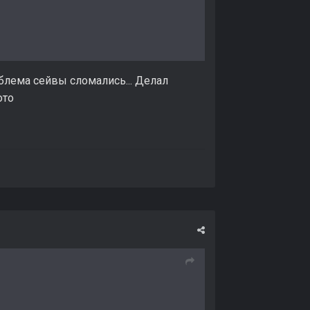
облема сейвы сломались... Делал
хото