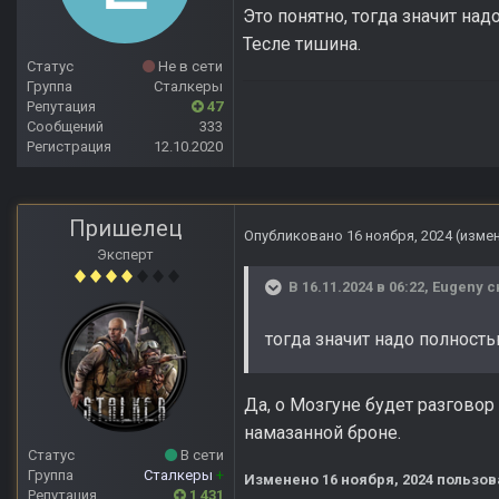
Это понятно, тогда значит над
Тесле тишина.
Статус
Не в сети
Группа
Сталкеры
Репутация
47
Сообщений
333
Регистрация
12.10.2020
Пришелец
Опубликовано
16 ноября, 2024
(изме
Эксперт
В 16.11.2024 в 06:22,
Eugeny
с
тогда значит надо полност
Да, о Мозгуне будет разговор 
намазанной броне.
Статус
В сети
Группа
Сталкеры
+
Изменено
16 ноября, 2024
пользов
Репутация
1 431