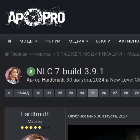
МОДЫ
ФОРУМ
МЕДИА
БЛОГИ
АКТИВНО
Главная
Форумы
S.T.A.L.K.E.R. МОДИФИКАЦИИ
Моды
NLC 7 build 3.9.1
Автор
Hardtmuth
,
30 августа, 2024
в
New Level Ch
20
21
22
23
24
25
26
27
28
29
НАЗАД
Hardtmuth
Опубликовано
30 августа, 2024
Мастер