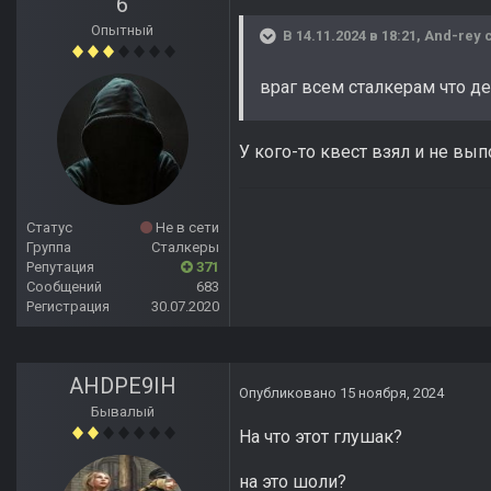
6
Опытный
В 14.11.2024 в 18:21,
And-rey
с
враг всем сталкерам что дел
У кого-то квест взял и не вы
Статус
Не в сети
Группа
Сталкеры
Репутация
371
Сообщений
683
Регистрация
30.07.2020
AHDPE9IH
Опубликовано
15 ноября, 2024
Бывалый
На что этот глушак?
на это шоли?