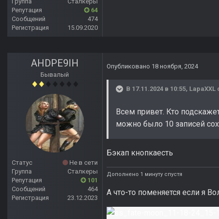
Группа
Сталкеры
Репутация
64
Сообщений
474
Регистрация
15.09.2020
AHDPE9IH
Опубликовано
18 ноября, 2024
Бывалый
В 17.11.2024 в 10:55,
LapaXXL
Всем привет. Кто подскажет
можно было 10 записей сох
Бэкап кнопкаесть
Статус
Не в сети
Группа
Сталкеры
Дополнено 1 минуту спустя
Репутация
101
Сообщений
464
А что-то поменяется если я Во
Регистрация
23.12.2023