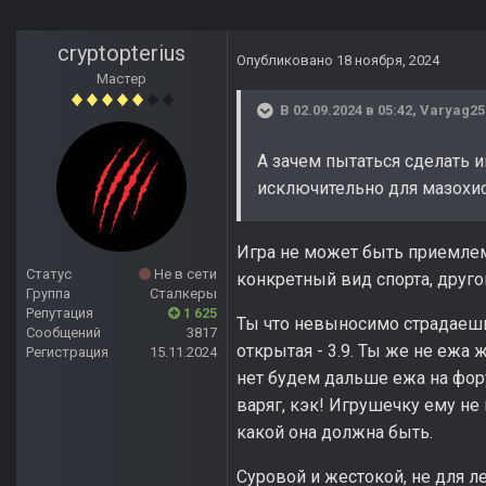
cryptopterius
Опубликовано
18 ноября, 2024
Мастер
В 02.09.2024 в 05:42,
Varyag25
А зачем пытаться сделать 
исключительно для мазохист
Игра не может быть приемлемо
Статус
Не в сети
конкретный вид спорта, другой
Группа
Сталкеры
Репутация
1 625
Ты что невыносимо страдаешь, 
Сообщений
3817
открытая - 3.9. Ты же не ежа
Регистрация
15.11.2024
нет будем дальше ежа на фору
варяг, кэк! Игрушечку ему не 
какой она должна быть.
Суровой и жестокой, не для 