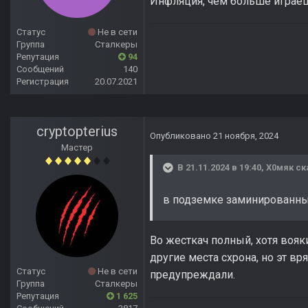
Инфляция, чем больше играешь
Статус
Не в сети
Группа
Сталкеры
Репутация
94
Сообщений
140
Регистрация
20.07.2021
cryptopterius
Опубликовано
21 ноября, 2024
Мастер
В 21.11.2024 в 19:40,
Х0мяк
ск
в подземке заминированны
Во жесткач полный, хотя вояк
другие места схрона, но эт в
Статус
Не в сети
предупреждали.
Группа
Сталкеры
Репутация
1 625