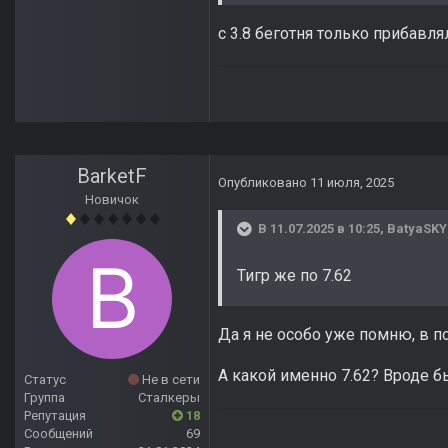
с 3.8 беготня только прибавля
BarketF
Опубликовано
11 июля, 2025
Новичок
В 11.07.2025 в 10:25,
BatyaSKY
Тигр же по 7.62
Да я не особо уже помню, в по
А какой именно 7.62? Вроде бы
Статус
Не в сети
Группа
Сталкеры
Репутация
18
Сообщений
69