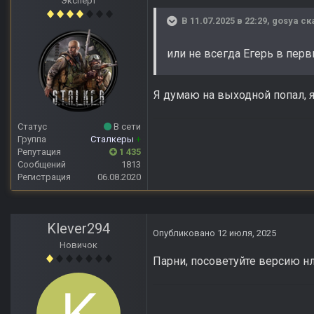
Эксперт
В 11.07.2025 в 22:29,
gosya
ск
или не всегда Егерь в пер
Я думаю на выходной попал, я 
Статус
В сети
Группа
Сталкеры
+
Репутация
1 435
Сообщений
1813
Регистрация
06.08.2020
Klever294
Опубликовано
12 июля, 2025
Новичок
Парни, посоветуйте версию нл