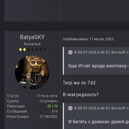
BatyaSKY
Опубликовано
11 июля, 2025
Бывалый
В 05.07.2025 в 06:47,
BarketF
с
Еще Игнат вроде винтовку-к
Тигр же по 7.62
В чем редкость?
Статус
Не в сети
Группа
Сталкеры
Репутация
178
В 05.07.2025 в 06:47,
BarketF
с
Сообщений
319
Регистрация
27.08.2022
И бегать с далеких-далей до