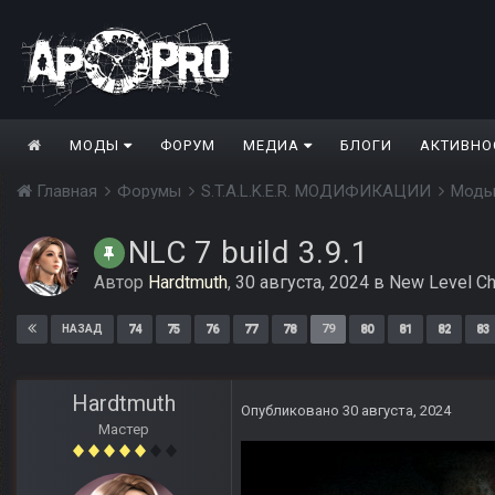
МОДЫ
ФОРУМ
МЕДИА
БЛОГИ
АКТИВНО
Главная
Форумы
S.T.A.L.K.E.R. МОДИФИКАЦИИ
Моды
NLC 7 build 3.9.1
Автор
Hardtmuth
,
30 августа, 2024
в
New Level Ch
74
75
76
77
78
79
80
81
82
83
НАЗАД
Hardtmuth
Опубликовано
30 августа, 2024
Мастер