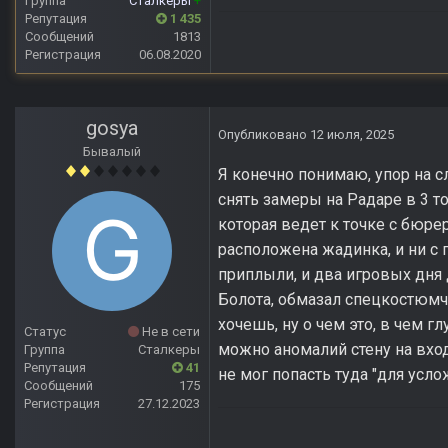
Группа
Сталкеры
+
Репутация
1 435
Сообщений
1813
Регистрация
06.08.2020
gosya
Опубликовано
12 июля, 2025
Бывалый
Я конечно понимаю, упор на с
снять замеры на Радаре в 3 т
которая ведет к точке с бюре
расположена жадинка, и ни с п
приплыли, и два игровых дня 
Болота, обмазал спецкостюмчик
хочешь, ну о чем это, в чем г
Статус
Не в сети
можно аномалий стену на вхо
Группа
Сталкеры
Репутация
41
не мог попасть туда "для усл
Сообщений
175
Регистрация
27.12.2023