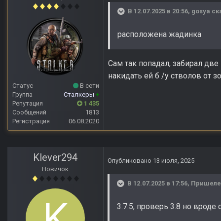
В 12.07.2025 в 20:56,
gosya
ск
расположена жадинка
Сам так попадал, забирал две
накидать ей б /у стволов от з
Статус
В сети
Группа
Сталкеры
+
Репутация
1 435
Сообщений
1813
Регистрация
06.08.2020
Klever294
Опубликовано
13 июля, 2025
Новичок
В 12.07.2025 в 17:56,
Пришел
3.7.5, проверь 3.8 но вроде с