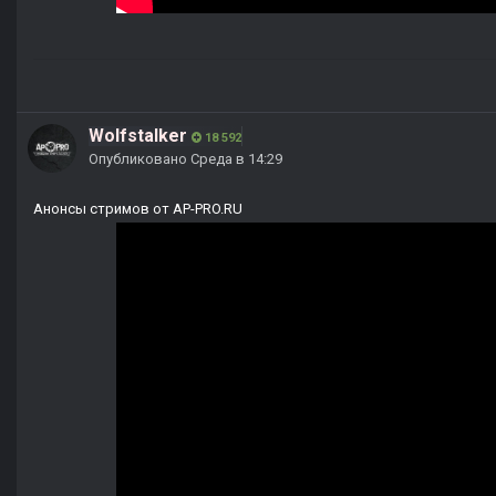
Wolfstalker
18 592
Опубликовано
Среда в 14:29
Анонсы стримов от AP-PRO.RU