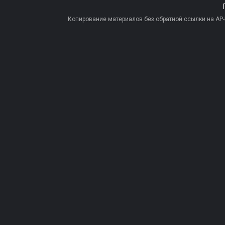
Копирование материалов без обратной ссылки на AP-PR