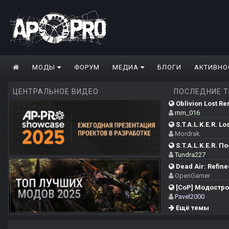
МОДЫ
ФОРУМ
МЕДИА
БЛОГИ
АКТИВНО
ЦЕНТРАЛЬНОЕ ВИДЕО
ПОСЛЕДНИЕ 
Oblivion Lost Re
rnm_016
S.T.A.L.K.E.R. Los
Mordrak
S.T.A.L.K.E.R. П
Tundra227
Dead Air: Refine
OpenGamer
[CoP] Модострой
Pavel2000
Ещё темы