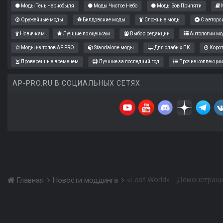
Моды Тень Чернобыля
Моды Чистое Небо
Моды Зов Припяти
М
Оружейные моды
Билдовские моды
Сложные моды
С авторс
Новичкам
Лучшие по оценкам
Выбор редакции
Антологии мо
Моды из топов AP PRO
Standalone моды
Для слабых ПК
Коро
Проверенные временем
Лучшие за последний год
Прочие коллекции
AP-PRO.RU В СОЦИАЛЬНЫХ СЕТЯХ
«Lost World» - Демонстрац
Главная
Новости моддинга