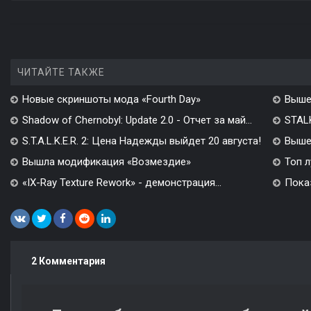
ЧИТАЙТЕ ТАКЖЕ
Новые скриншоты мода «Fourth Day»
Выше
Shadow of Chernobyl: Update 2.0 - Отчет за май...
STALK
S.T.A.L.K.E.R. 2: Цена Надежды выйдет 20 августа!
Вышел
Вышла модификация «Возмездие»
Топ л
«IX-Ray Texture Rework» - демонстрация...
Показ
2 Комментария