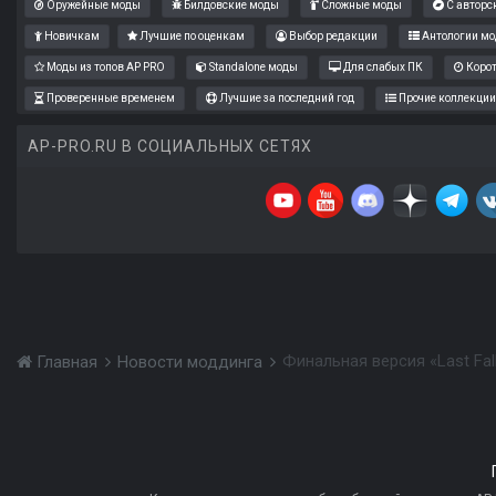
Оружейные моды
Билдовские моды
Сложные моды
С авторс
Новичкам
Лучшие по оценкам
Выбор редакции
Антологии мо
Моды из топов AP PRO
Standalone моды
Для слабых ПК
Коро
Проверенные временем
Лучшие за последний год
Прочие коллекции
AP-PRO.RU В СОЦИАЛЬНЫХ СЕТЯХ
Финальная версия «Last Fal
Главная
Новости моддинга