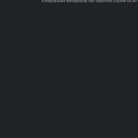
Копирование материалов без обратной ссылки на AP-PR