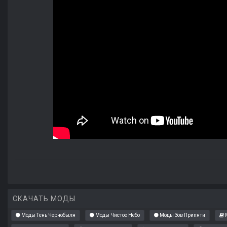
СКАЧАТЬ МОДЫ
Моды Тень Чернобыля
Моды Чистое Небо
Моды Зов Припяти
М