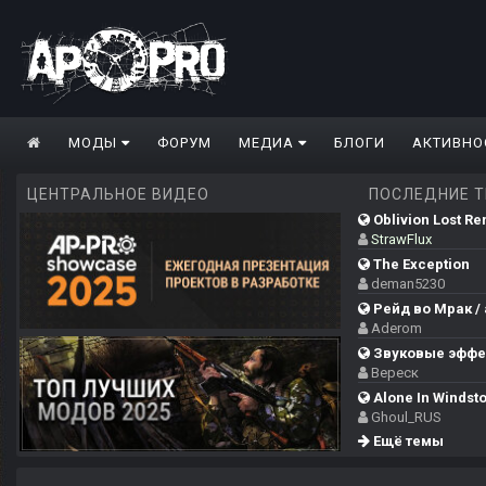
МОДЫ
ФОРУМ
МЕДИА
БЛОГИ
АКТИВНО
ЦЕНТРАЛЬНОЕ ВИДЕО
ПОСЛЕДНИЕ 
Oblivion Lost Re
StrawFlux
The Exception
deman5230
Рейд во Мрак / 
Aderom
Звуковые эффек
Вереск
Alone In Windsto
Ghoul_RUS
Ещё темы