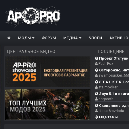
МОДЫ
ФОРУМ
МЕДИА
БЛОГИ
АКТИВНО
ЦЕНТРАЛЬНОЕ ВИДЕО
ПОСЛЕДНИЕ 
Проект Отступни
Paul_Fox
Осторожно, Янт
swampsucker_66
S.T.A.L.K.E.R. Los
stalmodker
Звук 5.1 в ориг
asgaroth
Скованные одн
slesar6razriada
Ещё темы