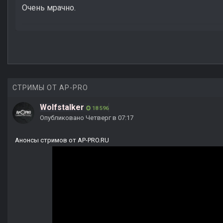
Очень мрачно.
СТРИМЫ ОТ AP-PRO
Wolfstalker
18 596
Опубликовано
Четверг в 07:17
Анонсы стримов от AP-PRO.RU