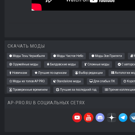
СКАЧАТЬ МОДЫ
Моды Тень Чернобыля
Моды Чистое Небо
Моды Зов Припяти
М
Оружейные моды
Билдовские моды
Сложные моды
С авторс
Новичкам
Лучшие по оценкам
Выбор редакции
Антологии мо
Моды из топов AP PRO
Standalone моды
Для слабых ПК
Коро
Проверенные временем
Лучшие за последний год
Прочие коллекции
AP-PRO.RU В СОЦИАЛЬНЫХ СЕТЯХ