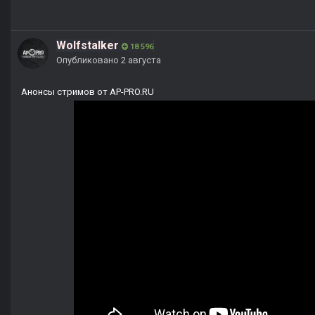
Wolfstalker
18 596
Опубликовано
2 августа
Анонсы стримов от AP-PRO.RU