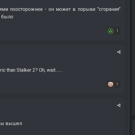
ями поосторожнее - он может в порыве "сгорания"
, было
1
than Stalker 2? Oh, wait........
1
 бы вышел