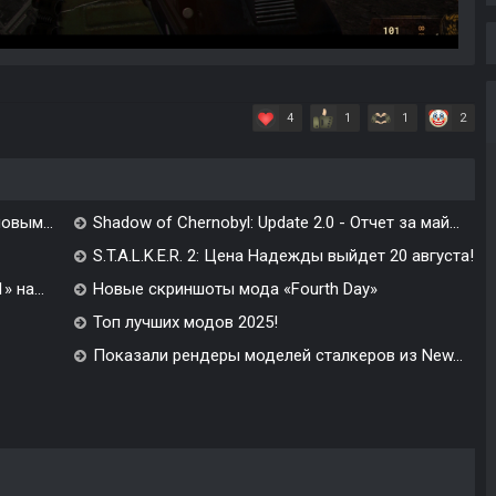
4
1
1
2
овым...
Shadow of Chernobyl: Update 2.0 - Отчет за май...
S.T.A.L.K.E.R. 2: Цена Надежды выйдет 20 августа!
 на...
Новые скриншоты мода «Fourth Day»
Топ лучших модов 2025!
Показали рендеры моделей сталкеров из New...