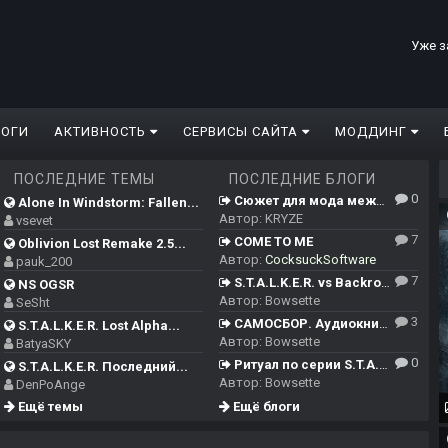
Уже з
ЛОГИ
АКТИВНОСТЬ
СЕРВИСЫ САЙТА
МОДДИНГ
ПОСЛЕДНИЕ ТЕМЫ
ПОСЛЕДНИЕ БЛОГИ
0
Сюжет для мода между ЧН/ТЧ/ЗП и Сердцем Чернобыля
Alone In Windstorm: Fallen...
Автор:
KRYZE
vsevet
7
COME TO ME
Oblivion Lost Remake 2.5...
Автор:
CocksuckSoftware
pauk_200
7
S.T.A.L.K.E.R. vs Backrooms
NS OGSR
Автор:
Bowsette
SeSht
3
САМОСБОР. Аудиокнига.
S.T.A.L.K.E.R. Lost Alpha...
Автор:
Bowsette
BatyaSKY
0
Ритуал по серии S.T.A.L.K.E.R.
S.T.A.L.K.E.R. Последний...
Автор:
Bowsette
DenPoAnge
Ещё темы
Ещё блоги