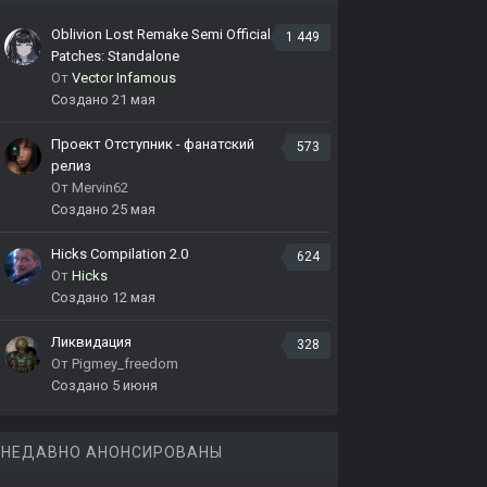
Oblivion Lost Remake Semi Official
1 449
Patches: Standalone
От
Vector Infamous
Создано
21 мая
Проект Отступник - фанатский
573
релиз
От
Mervin62
Создано
25 мая
Hicks Compilation 2.0
624
От
Hicks
Создано
12 мая
Ликвидация
328
От
Pigmey_freedom
Создано
5 июня
НЕДАВНО АНОНСИРОВАНЫ