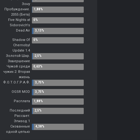
Зону
Пробуждение.
2055 (Бета)
Five Nights at
Sidorovich's
Dead Air
Shadow Of
Chernobyl
Update 1.4
Золотой Шар.
Завершение
Чужой среди
чужих 2: Вторая
жизнь
Ф.О.Т.О.Г.Р.А.Ф.
OGSR MOD
Расплата
Последний
Рассвет:
Эпизод 1
Скованные
одной цепью