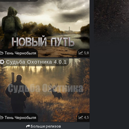
Тень Чернобыля
5,8
Судьба Охотника 4.0.1
Тень Чернобыля
4,5
Больше релизов