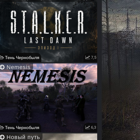
Тень Чернобыля
7,5
Nemesis
Тень Чернобыля
6,3
Новый путь