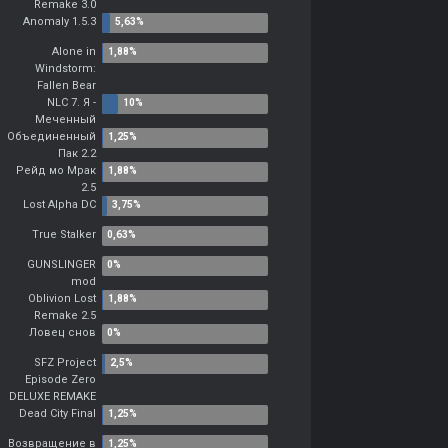
Remake 3.0
Anomaly 1.5.3
Alone in
Windstorm:
Fallen Bear
NLC 7. Я -
Меченный
Объединенный
Пак 2.2
Рейд мо Мрак
2.5
Lost Alpha DC
True Stalker
GUNSLINGER
mod
Oblivion Lost
Remake 2.5
Ловец снов
SFZ Project
Episode Zero
DELUXE REMAKE
Dead City Final
Возвращение в