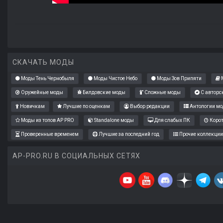
СКАЧАТЬ МОДЫ
Моды Тень Чернобыля
Моды Чистое Небо
Моды Зов Припяти
М
Оружейные моды
Билдовские моды
Сложные моды
С авторс
Новичкам
Лучшие по оценкам
Выбор редакции
Антологии мо
Моды из топов AP PRO
Standalone моды
Для слабых ПК
Коро
Проверенные временем
Лучшие за последний год
Прочие коллекции
AP-PRO.RU В СОЦИАЛЬНЫХ СЕТЯХ