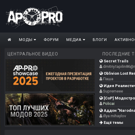
МОДЫ
ФОРУМ
МЕДИА
БЛОГИ
АКТИВНО
ЦЕНТРАЛЬНОЕ ВИДЕО
ПОСЛЕДНИЕ 
Secret Trails
dmitriy.tapilin86
Oblivion Lost Re
Паша
Идея Реалистич
Supremeee
[CoP] Модострой
Policai
Аддон "Narodna
illya mihaylov
Ещё темы