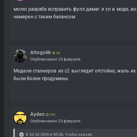
молю разраба исправить фулл дамаг и хп в моде, во
намерен с таким балансом
Altogolik
38
Опубликовано
25 февраля
Модели сталкеров из с2 выглядит отстойно, жаль их
были более продуманы.
Ayden
399
Опубликовано
25 февраля
В 24.02.2026 в 00:46,
Yoshu
сказал: