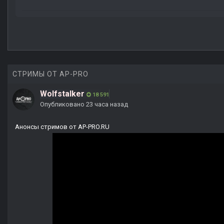
СТРИМЫ ОТ AP-PRO
Wolfstalker
18 591
Опубликовано
23 часа назад
Анонсы стримов от AP-PRO.RU