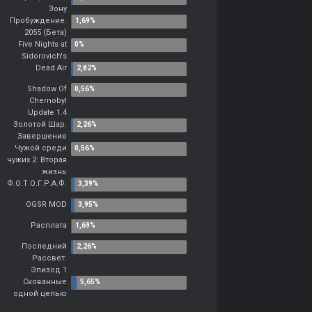
Зону
Пробуждение.
2055 (Бета)
Five Nights at
Sidorovich's
Dead Air
Shadow Of
Chernobyl
Update 1.4
Золотой Шар.
Завершение
Чужой среди
чужих 2: Вторая
жизнь
Ф.О.Т.О.Г.Р.А.Ф.
OGSR MOD
Расплата
Последний
Рассвет:
Эпизод 1
Скованные
одной цепью