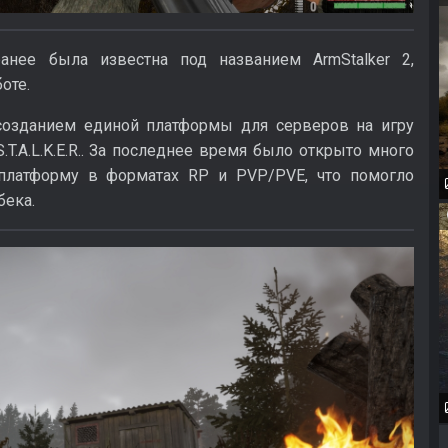
нее была известна под названием ArmStalker 2,
оте.
созданием единой платформы для серверов на игру
S.T.A.L.K.E.R.. За последнее время было открыто много
 платформу в форматах RP и PVP/PVE, что помогло
бека.