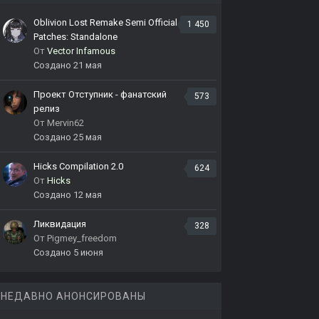
Oblivion Lost Remake Semi Official
1 450
Patches: Standalone
От
Vector Infamous
Создано
21 мая
Проект Отступник - фанатский
573
релиз
От
Mervin62
Создано
25 мая
Hicks Compilation 2.0
624
От
Hicks
Создано
12 мая
Ликвидация
328
От
Pigmey_freedom
Создано
5 июня
НЕДАВНО АНОНСИРОВАНЫ