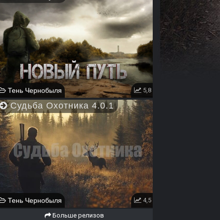
Тень Чернобыля
5,8
Судьба Охотника 4.0.1
Тень Чернобыля
4,5
Больше релизов