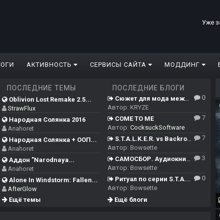
Уже з
ЛОГИ
АКТИВНОСТЬ
СЕРВИСЫ САЙТА
МОДДИНГ
ПОСЛЕДНИЕ ТЕМЫ
ПОСЛЕДНИЕ БЛОГИ
0
Сюжет для мода между ЧН/ТЧ/ЗП и Сердцем Чернобыля
Oblivion Lost Remake 2.5...
Автор:
KRYZE
StrawFlux
7
COME TO ME
Народная Солянка 2016
Автор:
CocksuckSoftware
Anahoret
7
S.T.A.L.K.E.R. vs Backrooms
Народная Солянка + ООП...
Автор:
Bowsette
Anahoret
3
САМОСБОР. Аудиокнига.
Аддон "Narodnaya...
Автор:
Bowsette
Anahoret
0
Ритуал по серии S.T.A.L.K.E.R.
Alone In Windstorm: Fallen...
Автор:
Bowsette
AfterGlow
Ещё темы
Ещё блоги