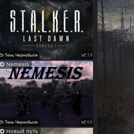
Тень Чернобыля
7,5
Nemesis
Тень Чернобыля
6,3
Новый путь