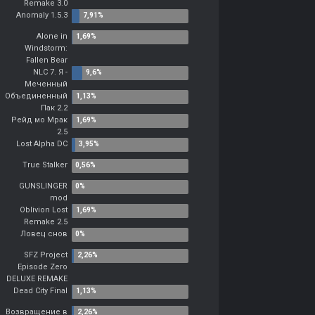
Remake 3.0
Anomaly 1.5.3
Alone in
Windstorm:
Fallen Bear
NLC 7. Я -
Меченный
Объединенный
Пак 2.2
Рейд мо Мрак
2.5
Lost Alpha DC
True Stalker
GUNSLINGER
mod
Oblivion Lost
Remake 2.5
Ловец снов
SFZ Project
Episode Zero
DELUXE REMAKE
Dead City Final
Возвращение в