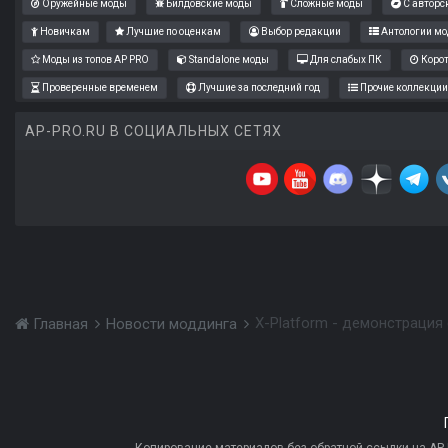
Оружейные моды
Билдовские моды
Сложные моды
С авторс
Новичкам
Лучшие по оценкам
Выбор редакции
Антологии мо
Моды из топов AP PRO
Standalone моды
Для слабых ПК
Коро
Проверенные временем
Лучшие за последний год
Прочие коллекции
AP-PRO.RU В СОЦИАЛЬНЫХ СЕТЯХ
X-Platform - демонстрация
Главная
Новости моддинга