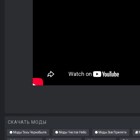
СКАЧАТЬ МОДЫ
Моды Тень Чернобыля
Моды Чистое Небо
Моды Зов Припяти
М