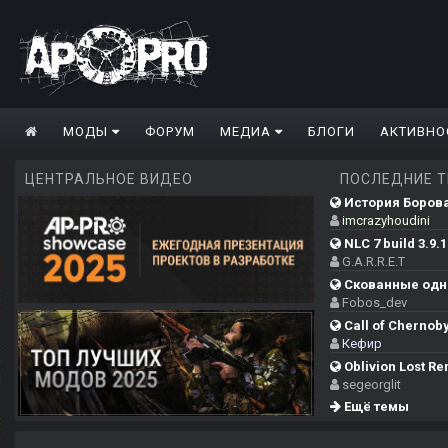
МОДЫ
ФОРУМ
МЕДИА
БЛОГИ
АКТИВНО
ЦЕНТРАЛЬНОЕ ВИДЕО
ПОСЛЕДНИЕ 
История Борова
imcrazyhoudini
NLC 7 build 3.9.1
G.A.R.R.E.T
Скованные одн
Fobos_dev
Call of Chernoby
Кефир
Oblivion Lost Re
segeorglit
Ещё темы