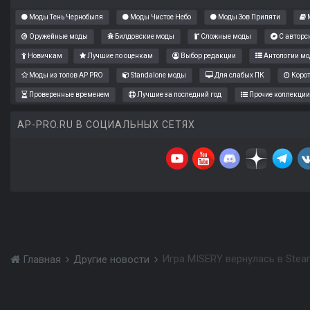
Моды Тень Чернобыля
Моды Чистое Небо
Моды Зов Припяти
М
Оружейные моды
Билдовские моды
Сложные моды
С авторс
Новичкам
Лучшие по оценкам
Выбор редакции
Антологии мо
Моды из топов AP PRO
Standalone моды
Для слабых ПК
Коро
Проверенные временем
Лучшие за последний год
Прочие коллекции
AP-PRO.RU В СОЦИАЛЬНЫХ СЕТЯХ
Игра MISERY вернулась в Ste
Главная
Другие новости