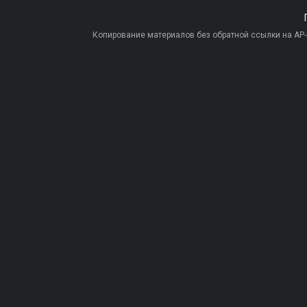
Копирование материалов без обратной ссылки на AP-PR