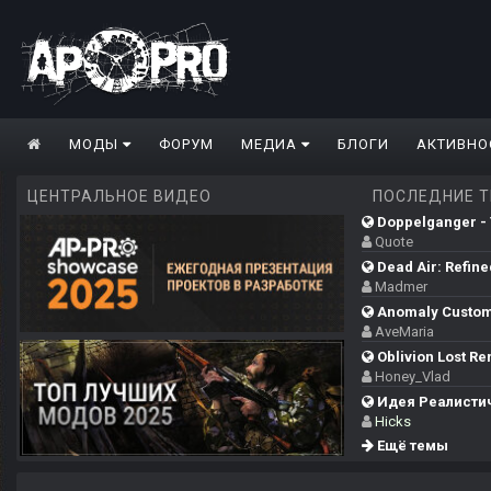
МОДЫ
ФОРУМ
МЕДИА
БЛОГИ
АКТИВНО
ЦЕНТРАЛЬНОЕ ВИДЕО
ПОСЛЕДНИЕ 
Doppelganger - T
Quote
Dead Air: Refine
Madmer
Anomaly Custo
AveMaria
Oblivion Lost Re
Honey_Vlad
Идея Реалистич
Hicks
Ещё темы