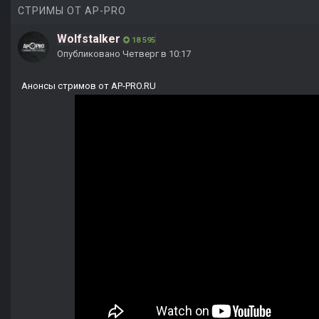
СТРИМЫ ОТ AP-PRO
Wolfstalker
18 595
Опубликовано
Четверг в 10:17
Анонсы стримов от AP-PRO.RU