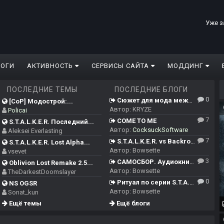
Уже з
ЛОГИ
АКТИВНОСТЬ
СЕРВИСЫ САЙТА
МОДДИНГ
ПОСЛЕДНИЕ ТЕМЫ
ПОСЛЕДНИЕ БЛОГИ
0
Сюжет для мода между ЧН/ТЧ/ЗП и Сердцем Чернобыля
[CoP] Модострой:...
Автор:
KRYZE
Policai
7
COME TO ME
S.T.A.L.K.E.R. Последний...
Автор:
CocksuckSoftware
Aleksei Everlasting
7
S.T.A.L.K.E.R. vs Backrooms
S.T.A.L.K.E.R. Lost Alpha...
Автор:
Bowsette
vsevet
3
САМОСБОР. Аудиокнига.
Oblivion Lost Remake 2.5...
Автор:
Bowsette
TheDarkestDoomslayer
0
Ритуал по серии S.T.A.L.K.E.R.
NS OGSR
Автор:
Bowsette
Sonat_kun
Ещё темы
Ещё блоги