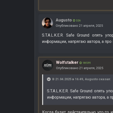
Augusto
326
Опубликовано
21 апреля, 2025
S.T.A.L.K.E.R. Safe Ground опять 
информации, напрягаю автора, а про 
Wolfstalker
18 591
Опубликовано
21 апреля, 2025
В 21.04.2025 в 16:49,
Augusto
сказал:
S.T.A.L.K.E.R. Safe Ground опять
информации, напрягаю автора, а п
Когда будет действительно что-то 