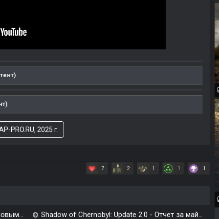
тент)
нт)
AP-PRO.RU, 2025 г.
7
2
1
1
1
овым...
Shadow of Chernobyl: Update 2.0 - Отчет за май...