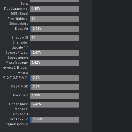
Зону
Пробуждение.
2055 (Бета)
Five Nights at
Sidorovich's
Dead Air
Shadow Of
Chernobyl
Update 1.4
Золотой Шар.
Завершение
Чужой среди
чужих 2: Вторая
жизнь
Ф.О.Т.О.Г.Р.А.Ф.
OGSR MOD
Расплата
Последний
Рассвет:
Эпизод 1
Скованные
одной цепью