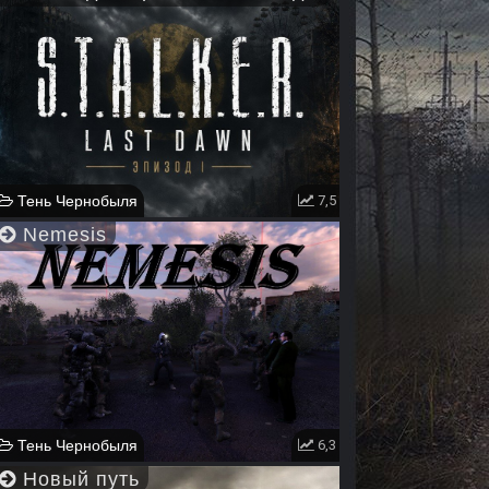
Тень Чернобыля
7,5
Nemesis
Тень Чернобыля
6,3
Новый путь