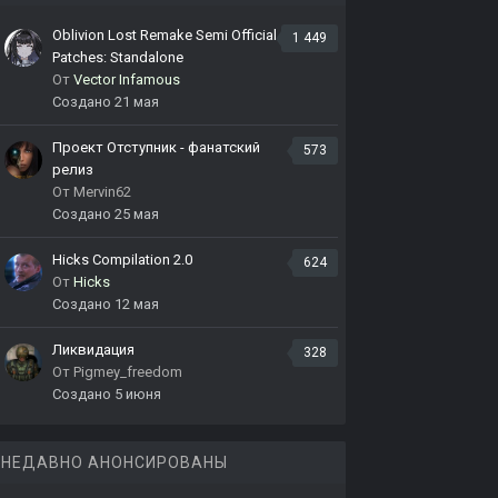
Oblivion Lost Remake Semi Official
1 449
Patches: Standalone
От
Vector Infamous
Создано
21 мая
Проект Отступник - фанатский
573
релиз
От
Mervin62
Создано
25 мая
Hicks Compilation 2.0
624
От
Hicks
Создано
12 мая
Ликвидация
328
От
Pigmey_freedom
Создано
5 июня
НЕДАВНО АНОНСИРОВАНЫ