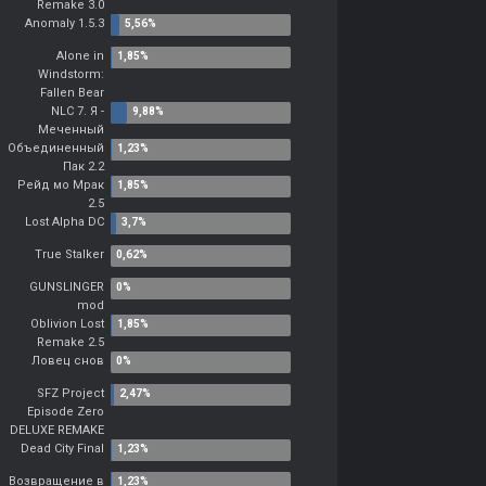
Remake 3.0
Anomaly 1.5.3
Alone in
Windstorm:
Fallen Bear
NLC 7. Я -
Меченный
Объединенный
Пак 2.2
Рейд мо Мрак
2.5
Lost Alpha DC
True Stalker
GUNSLINGER
mod
Oblivion Lost
Remake 2.5
Ловец снов
SFZ Project
Episode Zero
DELUXE REMAKE
Dead City Final
Возвращение в