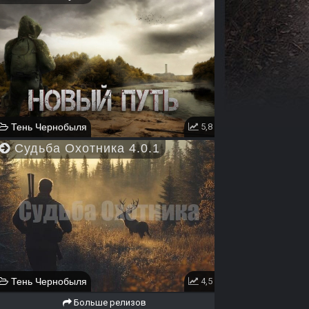
Тень Чернобыля
5,8
Судьба Охотника 4.0.1
Тень Чернобыля
4,5
Больше релизов