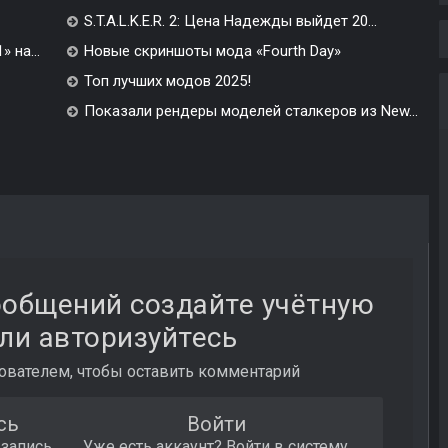
S.T.A.L.K.E.R. 2: Цена Надежды выйдет 20...
 на...
Новые скриншоты мода «Fourth Day»
Топ лучших модов 2025!
Показали рендеры моделей сталкеров из New...
ообщений создайте учётную
ли авторизуйтесь
вателем, чтобы оставить комментарий
сь
Войти
 запись
Уже есть аккаунт? Войти в систему.