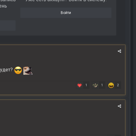
ень
Войти
я
будет?
1
1
2