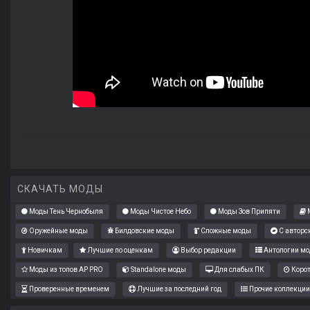
СКАЧАТЬ МОДЫ
Моды Тень Чернобыля
Моды Чистое Небо
Моды Зов Припяти
М
Оружейные моды
Билдовские моды
Сложные моды
С авторс
Новичкам
Лучшие по оценкам
Выбор редакции
Антологии мо
Моды из топов AP PRO
Standalone моды
Для слабых ПК
Коро
Проверенные временем
Лучшие за последний год
Прочие коллекции