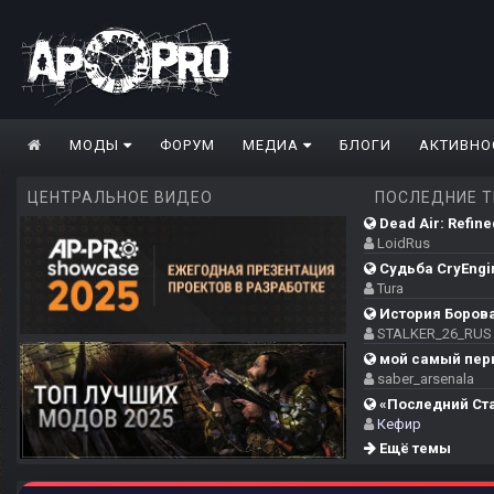
МОДЫ
ФОРУМ
МЕДИА
БЛОГИ
АКТИВНО
ЦЕНТРАЛЬНОЕ ВИДЕО
ПОСЛЕДНИЕ 
Dead Air: Refine
LoidRus
Судьба CryEngi
Tura
История Борова
STALKER_26_RUS
мой самый пер
saber_arsenala
«Последний Стал
Кефир
Ещё темы