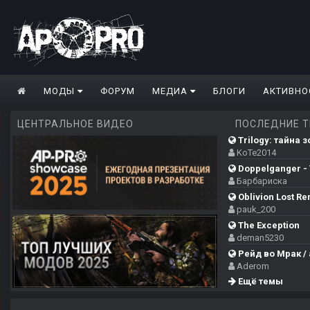
МОДЫ
ФОРУМ
МЕДИА
БЛОГИ
АКТИВНО
ЦЕНТРАЛЬНОЕ ВИДЕО
ПОСЛЕДНИЕ 
Trilogy: тайна 
KoTe2014
Doppelganger - T
Барбариска
Oblivion Lost Re
pauk_200
The Exception
deman5230
Рейд во Мрак / 
Aderom
Ещё темы