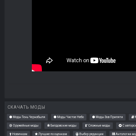
СКАЧАТЬ МОДЫ
Моды Тень Чернобыля
Моды Чистое Небо
Моды Зов Припяти
М
Оружейные моды
Билдовские моды
Сложные моды
С авторс
Новичкам
Лучшие по оценкам
Выбор редакции
Антологии мо