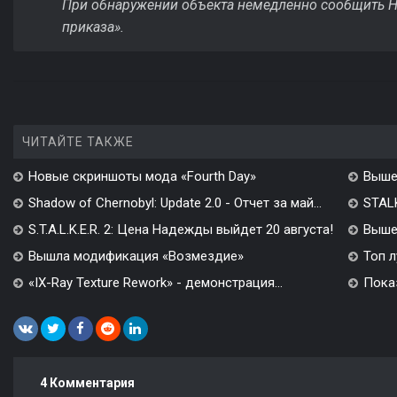
При обнаружении объекта немедленно сообщить Но
приказа».
ЧИТАЙТЕ ТАКЖЕ
Новые скриншоты мода «Fourth Day»
Выше
Shadow of Chernobyl: Update 2.0 - Отчет за май...
STALK
S.T.A.L.K.E.R. 2: Цена Надежды выйдет 20 августа!
Вышел
Вышла модификация «Возмездие»
Топ л
«IX-Ray Texture Rework» - демонстрация...
Показ
4 Комментария