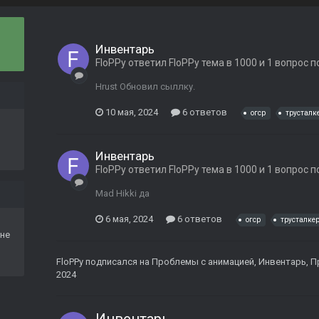
Инвентарь
FloPPy
ответил
FloPPy
тема в
1000 и 1 вопрос 
Hrust Обновил сыллку.
10 мая, 2024
6 ответов
огср
трусталк
Инвентарь
FloPPy
ответил
FloPPy
тема в
1000 и 1 вопрос 
Mad Hikki да
6 мая, 2024
6 ответов
огср
трусталке
не
FloPPy
подписался на
Проблемы с анимацией
,
Инвентарь
,
П
2024