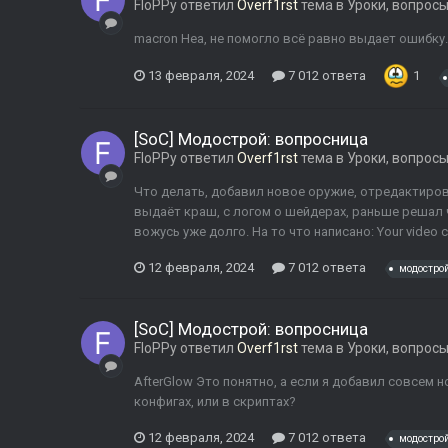
FloPPy
ответил
Overf1rst
тема в
Уроки, вопрос
macron Неа, не помогло всё равно выдает ошибку.
13 февраля, 2024
7 012 ответа
1
[SoC] Модострой: вопросница
FloPPy
ответил
Overf1rst
тема в
Уроки, вопрос
Что делать, добавил новое оружие, отредактирова
выдаёт краш, с логом о шейдерах, раньше решал ч
вожусь уже долго. На то что написано: Your video car
12 февраля, 2024
7 012 ответа
модостро
[SoC] Модострой: вопросница
FloPPy
ответил
Overf1rst
тема в
Уроки, вопрос
AfterGlow Это понятно, а если я добавил совсем 
конфигах, или в скриптах?
12 февраля, 2024
7 012 ответа
модостро