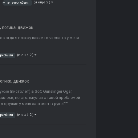
(и ещё 2 )
тень чернобыля
, логика, движок
 когда я вожжу какие то числа то у меня
(и ещё 2 )
ернобыля
логика, движок
ие (пистолет) в SoC Gunslinger Ogsr,
вилось, но столкнулся с такой проблемой
л оружие у меня застряет в руке ГГ.
(и ещё 2 )
ернобыля