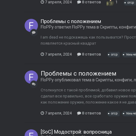
7 апреля, 2024
8 ответов
1
огср
Проблемы с положением
FloPPy
ответил
FloPPy
тема в
Скрипты, конфиги
I am dead не подскажешь как пользыватся? Просто
появляется красный квадрат
7 апреля, 2024
8 ответов
огср
тень ч
Проблемы с положением
FloPPy
опубликовал тема в
Скрипты, конфиги, 
Столкнулся с такой проблемой, добавил новое оруж
сделал все правильно, все сработало оружие поя
как положение оружие, положение какое я не дава
7 апреля, 2024
8 ответов
огср
тень ч
[SoC] Модострой: вопросница