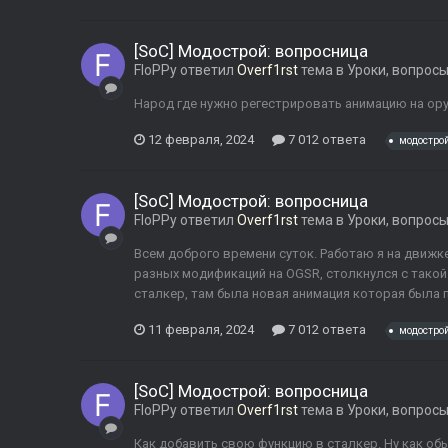
[SoC] Модострой: вопросница
FloPPy
ответил
Overf1rst
тема в
Уроки, вопрос
Народ где нужно регестрировать анимацию на ор
12 февраля, 2024
7 012 ответа
модостро
[SoC] Модострой: вопросница
FloPPy
ответил
Overf1rst
тема в
Уроки, вопрос
Всем доброго времени суток. Работаю я на движке
разных модификаций на OGSR, столкнулся с такой
сталкер, там была новая анимация которая была 
11 февраля, 2024
7 012 ответа
модостро
[SoC] Модострой: вопросница
FloPPy
ответил
Overf1rst
тема в
Уроки, вопрос
Как добавить свою функцию в сталкер. Ну как об