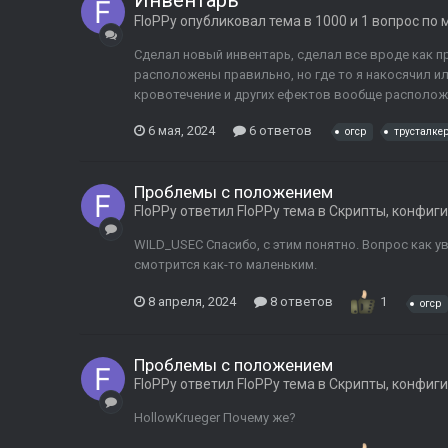
Инвентарь
FloPPy
опубликовал тема в
1000 и 1 вопрос по
Сделал новый инвентарь, сделал все вроде как п
расположены правильно, но где то я накосячил ил
кровотечение и других ефектов вообще расположен
6 мая, 2024
6 ответов
огср
трусталке
Проблемы с положением
FloPPy
ответил
FloPPy
тема в
Скрипты, конфиги
WILD_USEC Спасибо, с этим понятно. Вопрос как у
смотрится как-то маленьким.
8 апреля, 2024
8 ответов
1
огср
Проблемы с положением
FloPPy
ответил
FloPPy
тема в
Скрипты, конфиги
HollowKrueger Почему же?