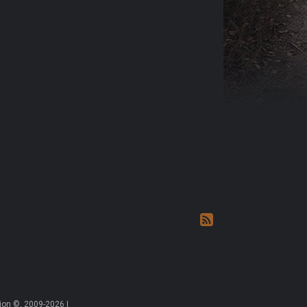
on ©, 2009-2026 |