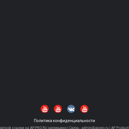
Политика конфиденциальности
тной ссылки на AP-PRO.RU запрещено | Связь - admin@ap-pro.ru | AP Producti