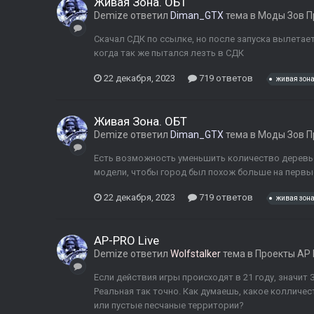
Живая Зона. ОБТ
Demize
ответил
Diman_GTX
тема в
Моды Зов П
Скачал СДК по ссылке, но после запуска вылетает 
когда так же пытался лезть в СДК
22 декабря, 2023
719 ответов
живая зон
Живая Зона. ОБТ
Demize
ответил
Diman_GTX
тема в
Моды Зов П
Есть возможность уменьшить количество деревь
модели, чтобы город был похож больше на первы
22 декабря, 2023
719 ответов
живая зон
AP-PRO Live
Demize
ответил
Wolfstalker
тема в
Проекты AP
Если действия игры происходят в 21 году, значит 
Реальная так точно. Как думаешь, какое колличес
или пустые песчаные территории?