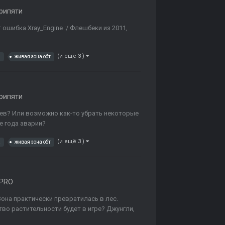
рипяти
ошибка Xray_Engine :/ Флешбеки из 2011,
(и ещё 3 )
а
живая зона обт
рипяти
ев? Или возможно как-то убрать некоторые
е года аварии?
(и ещё 3 )
а
живая зона обт
 PRO
Зона практически превратилась в лес.
тво растительности будет в игре? Джунгли,