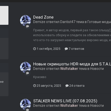
Dead Zone
Demize
ответил
Dantist47
тема в
Готовые моды S
Привет, я автор модов, первый раз такое слышу))
использовать сборку и следите за обновлениями н
что кто-то загрузил неактуальную версию мода, и
1 октября, 2025
7 ответов
Новые скриншоты HDR-мода для S.T.A.L
Demize
ответил
Wolfstalker
тема в
Новости
Красиво
не
25 августа, 2025
24 ответа
STALKER NEWS LIVE (07.08.2025)
Demize
ответил
Wolfstalker
тема в
Новости