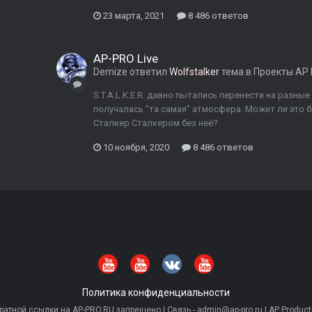
23 марта, 2021
8 486 ответов
AP-PRO Live
Demize
ответил
Wolfstalker
тема в
Проекты AP
S.T.A.L.K.E.R. давно пытались перенести на разны
получалась "та самая" атмосфера. Может ли это б
Сталкер Сталкером без неё?
10 ноября, 2020
8 486 ответов
Политика конфиденциальности
тной ссылки на AP-PRO.RU запрещено | Связь - admin@ap-pro.ru | AP Producti