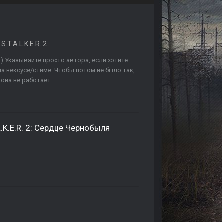
.T.A.L.K.E.R. 2
) Указывайте просто автора, если хотите
а нексусе/стиме. Чтобы потом не было так,
 она не работает.
.K.E.R. 2: Сердце Чернобыля