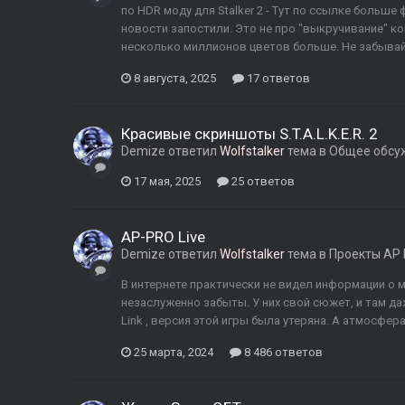
по HDR моду для Stalker 2 - Тут по ссылке больше
новости запостили. Это не про "выкручивание" ко
несколько миллионов цветов больше. Не забывайте
8 августа, 2025
17 ответов
Красивые скриншоты S.T.A.L.K.E.R. 2
Demize
ответил
Wolfstalker
тема в
Общее обсу
17 мая, 2025
25 ответов
AP-PRO Live
Demize
ответил
Wolfstalker
тема в
Проекты AP
В интернете практически не видел информации о 
незаслуженно забыты. У них свой сюжет, и там да
Link , версия этой игры была утеряна. А атмосфера 
25 марта, 2024
8 486 ответов