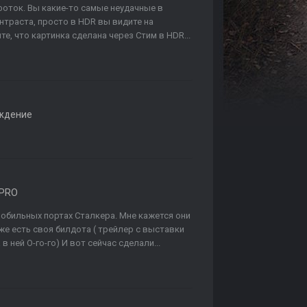
 фоток. Вы какие-то самые неудачные в
нтраста, просто в HDR вы видите на
, что картинка сделана через Стим в HDR...
ждение
 PRO
мобильных портах Сталкера. Мне кажется они
же есть своя билдота ( трейлер с выставки
в ней О-го-го) И вот сейчас сделали...